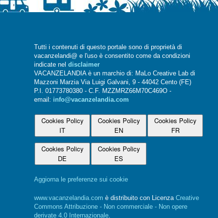
Tutti i contenuti di questo portale sono di proprietà di
vacanzelandi@ e l'uso è consentito come da condizioni
indicate nel
disclaimer
VACANZELANDIA è un marchio di: MaLo Creative Lab di
Mazzoni Marzia Via Luigi Galvani, 9 - 44042 Cento (FE)
P.I. 01773780380 - C.F. MZZMRZ66M70C469O -
email:
info@vacanzelandia.com
Cookies Policy
Cookies Policy
Cookies Policy
IT
EN
FR
Cookies Policy
Cookies Policy
DE
ES
Aggiorna le preferenze sui cookie
www.vacanzelandia.com
è distribuito con Licenza
Creative
Commons Attribuzione - Non commerciale - Non opere
derivate 4.0 Internazionale
.