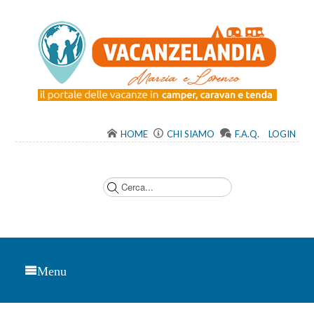
HOME
CHI SIAMO
F.A.Q.
LOGIN
C
e
r
c
a
.
.
.
Menu