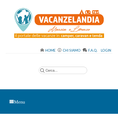
HOME
CHI SIAMO
F.A.Q.
LOGIN
C
e
r
c
a
.
.
.
Menu