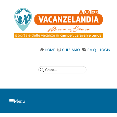
HOME
CHI SIAMO
F.A.Q.
LOGIN
C
e
r
c
a
.
.
.
Menu