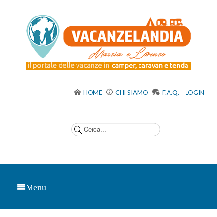
HOME
CHI SIAMO
F.A.Q.
LOGIN
C
e
r
c
a
.
.
.
Menu