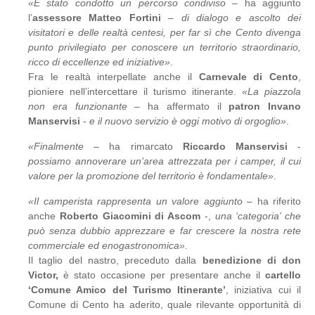
«È stato condotto un percorso condiviso
– ha aggiunto
l’
assessore Matteo Fortini
–
di dialogo e ascolto dei
visitatori e delle realtà centesi, per far sì che Cento divenga
punto privilegiato per conoscere un territorio straordinario,
ricco di eccellenze ed iniziative»
.
Fra le realtà interpellate anche il
Carnevale di Cento
,
pioniere nell’intercettare il turismo itinerante.
«La piazzola
non era funzionante
– ha affermato il
patron Invano
Manservisi
-
e il nuovo servizio è oggi motivo di orgoglio»
.
«Finalmente
– ha rimarcato
Riccardo Manservisi
-
possiamo annoverare un’area attrezzata per i camper, il cui
valore per la promozione del territorio è fondamentale»
.
«Il camperista rappresenta un valore aggiunto
– ha riferito
anche
Roberto Giacomini di Ascom
-,
una ‘categoria’ che
può senza dubbio apprezzare e far crescere la nostra rete
commerciale ed enogastronomica».
Il taglio del nastro, preceduto dalla
benedizione di don
Victor,
è stato occasione per presentare anche il
cartello
‘Comune Amico del Turismo Itinerante’
, iniziativa cui il
Comune di Cento ha aderito, quale rilevante opportunità di