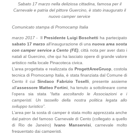
Sabato 17 marzo nella deliziosa cittadina, famosa per il
Carnevale e patria del pittore Guercino, è stato inaugurato il
nuovo camper service
Comunicato stampa di Promocamp Italia
marzo 2017
- Il
Presidente Luigi Boschetti
ha partecipato
sabato 17 marzo
all’inaugurazione di una
nuova area sosta
con camper service a Cento (FE)
, città nota per aver dato i
natali al Guercino, che qui ha lasciato opere di grande valore
artistico nella locale Pinacoteca civica.
L’area progettata e realizzata da
ProgettAreeGruop
, costola
tecnica di Promocamp Italia, è stata finanziata dal Comune di
Cento il cui
Sindaco Fabrizio Toselli
, presente assieme
all’
assessore Matteo Fortini
, ha tenuto a sottolineare come
l’opera sia stata
“fatta ascoltando le Associazioni e i
camperisti. Un tassello della nostra politica legata allo
sviluppo turistico”.
L’area per la sosta di camper è stata molto apprezzata anche
dal patron del famoso Carnevale di Cento (collegato a quello
di Rio de Janeiro)
Ivano Manservisi
, carnevale molto
frequentato dai camperisti.