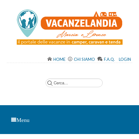
HOME
CHI SIAMO
F.A.Q.
LOGIN
C
e
r
c
a
.
.
.
Menu