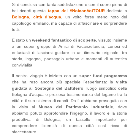
Si è conclusa con tanta soddisfazione e con il cuore pieno di
bei ricordi questa
tappa del #NoiconVoiTOUR
dedicata a
Bologna, città d’acqua
, un volto forse meno noto del
capoluogo emiliano, ma capace di affascinare e sorprendere
tutti.
È stato un
weekend fantastico di scoperte
, vissuto insieme
a un super gruppo di Amici di Vacanzelandia, curiosi ed
entusiasti di lasciarsi guidare in un itinerario originale, tra
storia, ingegno, paesaggio urbano e momenti di autentica
convivialità.
Il nostro viaggio è iniziato con un
super fuori programma
che ha reso ancora più speciale l’esperienza: la
visita
guidata al Sostegno del Battiferro
, luogo simbolico della
Bologna d’acqua e preziosa testimonianza del legame tra la
città e il suo sistema di canali. Da lì abbiamo proseguito con
la visita al
Museo del Patrimonio Industriale
, dove
abbiamo potuto approfondire l’ingegno, il lavoro e la storia
produttiva di Bologna, un tassello importante per
comprendere l’identità di questa città così ricca di
sfaccettature.