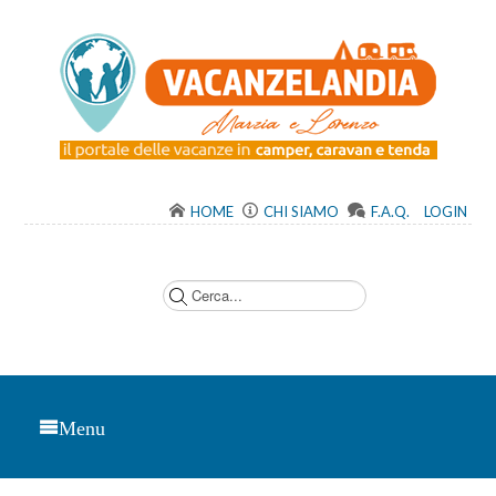
HOME
CHI SIAMO
F.A.Q.
LOGIN
C
e
r
c
a
.
.
.
Menu