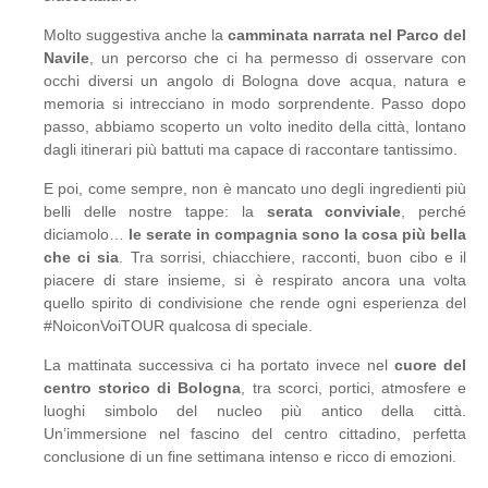
Molto suggestiva anche la
camminata narrata nel Parco del
Navile
, un percorso che ci ha permesso di osservare con
occhi diversi un angolo di Bologna dove acqua, natura e
memoria si intrecciano in modo sorprendente. Passo dopo
passo, abbiamo scoperto un volto inedito della città, lontano
dagli itinerari più battuti ma capace di raccontare tantissimo.
E poi, come sempre, non è mancato uno degli ingredienti più
belli delle nostre tappe: la
serata conviviale
, perché
diciamolo…
le serate in compagnia sono la cosa più bella
che ci sia
. Tra sorrisi, chiacchiere, racconti, buon cibo e il
piacere di stare insieme, si è respirato ancora una volta
quello spirito di condivisione che rende ogni esperienza del
#NoiconVoiTOUR qualcosa di speciale.
La mattinata successiva ci ha portato invece nel
cuore del
centro storico di Bologna
, tra scorci, portici, atmosfere e
luoghi simbolo del nucleo più antico della città.
Un’immersione nel fascino del centro cittadino, perfetta
conclusione di un fine settimana intenso e ricco di emozioni.