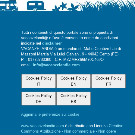
Tutti i contenuti di questo portale sono di proprietà di
vacanzelandi@ e l'uso è consentito come da condizioni
indicate nel
disclaimer
VACANZELANDIA è un marchio di: MaLo Creative Lab di
Mazzoni Marzia Via Luigi Galvani, 9 - 44042 Cento (FE)
P.I. 01773780380 - C.F. MZZMRZ66M70C469O -
email:
info@vacanzelandia.com
Cookies Policy
Cookies Policy
Cookies Policy
IT
EN
FR
Cookies Policy
Cookies Policy
DE
ES
Aggiorna le preferenze sui cookie
www.vacanzelandia.com
è distribuito con Licenza
Creative
Commons Attribuzione - Non commerciale - Non opere