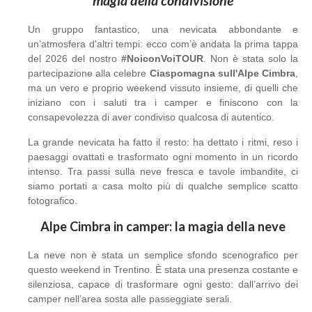
magia della condivisione
Un gruppo fantastico, una nevicata abbondante e
un’atmosfera d'altri tempi: ecco com’è andata la prima tappa
del 2026 del nostro
#NoiconVoiTOUR
. Non è stata solo la
partecipazione alla celebre
Ciaspomagna sull'Alpe Cimbra
,
ma un vero e proprio weekend vissuto insieme, di quelli che
iniziano con i saluti tra i camper e finiscono con la
consapevolezza di aver condiviso qualcosa di autentico.
La grande nevicata ha fatto il resto: ha dettato i ritmi, reso i
paesaggi ovattati e trasformato ogni momento in un ricordo
intenso. Tra passi sulla neve fresca e tavole imbandite, ci
siamo portati a casa molto più di qualche semplice scatto
fotografico.
Alpe Cimbra in camper: la magia della neve
La neve non è stata un semplice sfondo scenografico per
questo weekend in Trentino. È stata una presenza costante e
silenziosa, capace di trasformare ogni gesto: dall’arrivo dei
camper nell’area sosta alle passeggiate serali.