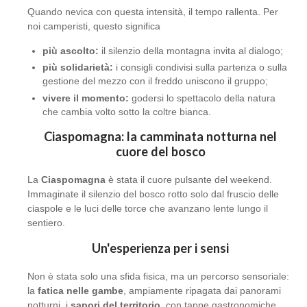
Quando nevica con questa intensità, il tempo rallenta. Per
noi camperisti, questo significa
più ascolto:
il silenzio della montagna invita al dialogo;
più solidarietà:
i consigli condivisi sulla partenza o sulla
gestione del mezzo con il freddo uniscono il gruppo;
vivere il momento:
godersi lo spettacolo della natura
che cambia volto sotto la coltre bianca.
Ciaspomagna: la camminata notturna nel
cuore del bosco
La
Ciaspomagna
è stata il cuore pulsante del weekend.
Immaginate il silenzio del bosco rotto solo dal fruscio delle
ciaspole e le luci delle torce che avanzano lente lungo il
sentiero.
Un'esperienza per i sensi
Non è stata solo una sfida fisica, ma un percorso sensoriale:
la
fatica nelle gambe
, ampiamente ripagata dai panorami
notturni, i
sapori del territorio
, con tappe gastronomiche