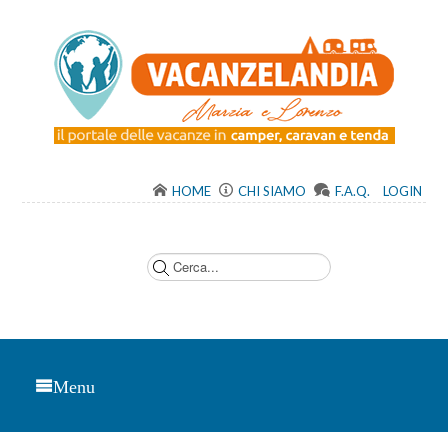
HOME
CHI SIAMO
F.A.Q.
LOGIN
C
e
r
c
a
.
.
.
Menu