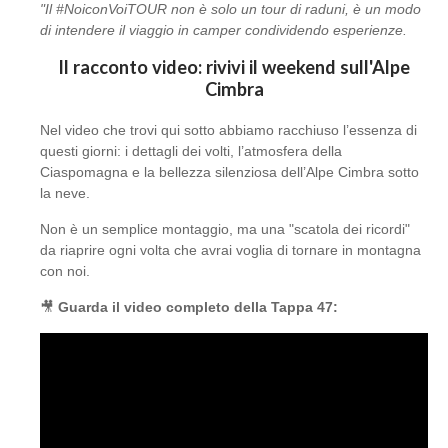
"Il #NoiconVoiTOUR non è solo un tour di raduni, è un modo
di intendere il viaggio in camper condividendo esperienze.
Il racconto video: rivivi il weekend sull'Alpe
Cimbra
Nel video che trovi qui sotto abbiamo racchiuso l’essenza di
questi giorni: i dettagli dei volti, l’atmosfera della
Ciaspomagna e la bellezza silenziosa dell’Alpe Cimbra sotto
la neve.
Non è un semplice montaggio, ma una "scatola dei ricordi"
da riaprire ogni volta che avrai voglia di tornare in montagna
con noi.
🎥
Guarda il video completo della Tappa 47: