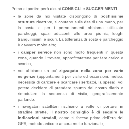
Prima di partire però alcuni
CONSIGLI
e
SUGGERIMENTI
:
le zone da noi visitate dispongono di
pochissime
strutture ricettive,
si contano sulle dita di una mano, per
la sosta e per i pernottamenti abbiamo utilizzato
parcheggi, spazi adiacenti alle aree pic-nic, luoghi
tranquillissimi e sicuri. La tolleranza di sosta e parcheggio
è davvero molto alta;
i
camper service
non sono molto frequenti in questa
zona, quando li trovate, approfittatatene per fare carico e
scarico;
noi abbiamo un po’
zigzagato nella zona
per varie
esigenze
(appuntamenti per visite ed escursioni, meteo,
necessità di caricare e scaricare i serbatoi, la spesa), voi
potete decidere di prendere spunto dal nostro diario e
rimodulare la sequenza di visita, geograficamente
parlando;
i navigatori satellitari rischiano a volte di portarvi in
stradine strette,
il nostro consiglio è di seguire le
indicazioni stradali
, come si faceva prima dell’era dei
GPS, metodo antico e ancora molto funzionale;