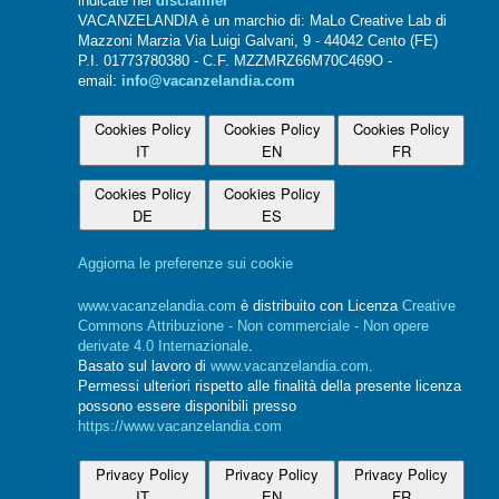
indicate nel
disclaimer
VACANZELANDIA è un marchio di: MaLo Creative Lab di
Mazzoni Marzia Via Luigi Galvani, 9 - 44042 Cento (FE)
P.I. 01773780380 - C.F. MZZMRZ66M70C469O -
email:
info@vacanzelandia.com
Cookies Policy
Cookies Policy
Cookies Policy
IT
EN
FR
Cookies Policy
Cookies Policy
DE
ES
Aggiorna le preferenze sui cookie
www.vacanzelandia.com
è distribuito con Licenza
Creative
Commons Attribuzione - Non commerciale - Non opere
derivate 4.0 Internazionale
.
Basato sul lavoro di
www.vacanzelandia.com
.
Permessi ulteriori rispetto alle finalità della presente licenza
possono essere disponibili presso
https://www.vacanzelandia.com
Privacy Policy
Privacy Policy
Privacy Policy
IT
EN
FR