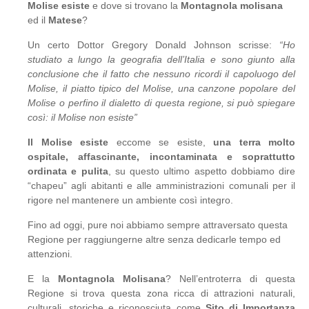
Molise esiste
e dove si trovano la
Montagnola molisana
ed il
Matese
?
Un certo Dottor Gregory Donald Johnson scrisse:
“Ho
studiato a lungo la geografia dell’Italia e sono giunto alla
conclusione che il fatto che nessuno ricordi il capoluogo del
Molise, il piatto tipico del Molise, una canzone popolare del
Molise o perfino il dialetto di questa regione, si può spiegare
così: il Molise non esiste”
Il Molise esiste
eccome se esiste,
una terra molto
ospitale, affascinante, incontaminata e soprattutto
ordinata e pulita
, su questo ultimo aspetto dobbiamo dire
“chapeu” agli abitanti e alle amministrazioni comunali per il
rigore nel mantenere un ambiente così integro.
Fino ad oggi, pure noi abbiamo sempre attraversato questa
Regione per raggiungerne altre senza dedicarle tempo ed
attenzioni.
E la
Montagnola Molisana
? Nell’entroterra di questa
Regione si trova questa zona ricca di attrazioni naturali,
culturali, storiche e riconosciuta come
Sito di Importanza