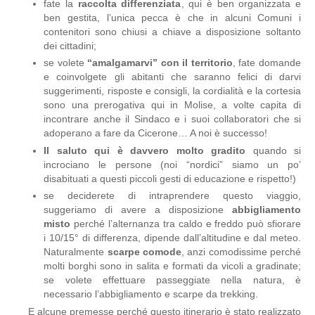
fate la
raccolta differenziata
, qui è ben organizzata e
ben gestita, l’unica pecca è che in alcuni Comuni i
contenitori sono chiusi a chiave a disposizione soltanto
dei cittadini;
se volete
“amalgamarvi” con il territorio
, fate domande
e coinvolgete gli abitanti che saranno felici di darvi
suggerimenti, risposte e consigli, la cordialità e la cortesia
sono una prerogativa qui in Molise, a volte capita di
incontrare anche il Sindaco e i suoi collaboratori che si
adoperano a fare da Cicerone… A noi è successo!
I
l saluto qui è davvero molto gradito
quando si
incrociano le persone (noi “nordici” siamo un po’
disabituati a questi piccoli gesti di educazione e rispetto!)
se deciderete di intraprendere questo viaggio,
suggeriamo di avere a disposizione
abbigliamento
misto
perché l’alternanza tra caldo e freddo può sfiorare
i 10/15° di differenza, dipende dall’altitudine e dal meteo.
Naturalmente
scarpe comode
, anzi comodissime perché
molti borghi sono in salita e formati da vicoli a gradinate;
se volete effettuare passeggiate nella natura, è
necessario l’abbigliamento e scarpe da trekking.
E alcune premesse perché questo itinerario è stato realizzato