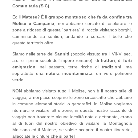
Comunitaria (SIC)
.
Ed il
Matese
? È il
gruppo montuoso che fa da confine tra
Molise e Campania
, noi abbiamo cercato di esplorare le
zone a ridosso di questa “barriera” di roccia visitando borghi,
camminando su sentieri, andando a cercare il bello che
questo territorio offre.
Siamo nelle terre dei
Sanniti
(popolo vissuto tra il VII-VI sec.
a.c. e i primi secoli dell'impero romano), di
tratturi
, di
forti
emigrazioni
nel passato, terre ricche di
tradizioni
, ma
soprattutto una
natura incontaminata
, un vero polmone
verde.
NON
abbiamo visitato tutto il Molise, non è il nostro stile di
viaggio, a noi piace scoprire le zone circoscritte che abbiano
in comune elementi storici o geografici. In Molise vogliamo
ritornarci e visitare altre zone, in questo nostro racconto di
viaggio non troverete alcune località note e gettonate, erano
al di fuori del nostro obiettivo di visitare la Montagnola
Molisana ed il Matese, se volete scoprire il nostro itinerario,
allacciate le cinture che si parte!