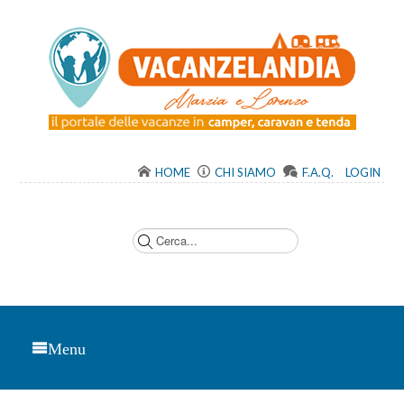
HOME
CHI SIAMO
F.A.Q.
LOGIN
C
e
r
c
a
.
.
.
Menu