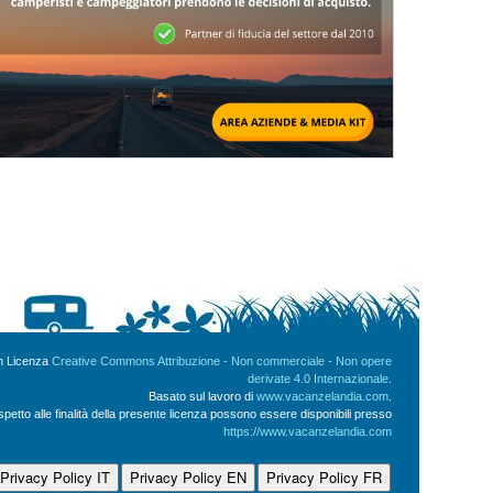
on Licenza
Creative Commons Attribuzione - Non commerciale - Non opere
derivate 4.0 Internazionale
.
Basato sul lavoro di
www.vacanzelandia.com
.
ispetto alle finalità della presente licenza possono essere disponibili presso
https://www.vacanzelandia.com
Privacy Policy IT
Privacy Policy EN
Privacy Policy FR