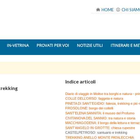
HOME
CHI SIA
IN-VETRINA
PROVATI PER VOI
NOTIZIE UTILI
ITINERARI E ME
Indice articoli
trekking
Diario di viaggio in Molise tra borghi e natura - pr
COLLE DELL’ORSO: faggeta e natura
PINETA DI SANT’EGIDIO: falesia, trekking e pic-
FROSOLONE: borgo dei coltelli
SANT’ELENA SANNITA: il museo del Profumo
CIVITANOVA DEL SANNIO: tra natura e storia
MACCHIAGODENA: il borgo della lettura e terra
SANT’ANGELO IN GROTTE: chiesa rupestre
CASTELPETROSO: santuario e trekking
TREKKING ANELLO MONTE PATALECCHIA