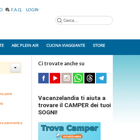
MO
F.A.Q.
LOGIN
Cerca...
TE
ABC PLEIN AIR
CUCINA VIAGGIANTE
STORE
Ci trovate anche su
ima parte
Vacanzelandia ti aiuta a
nic
trovare il CAMPER dei tuoi
SOGNI!
zza panoramica