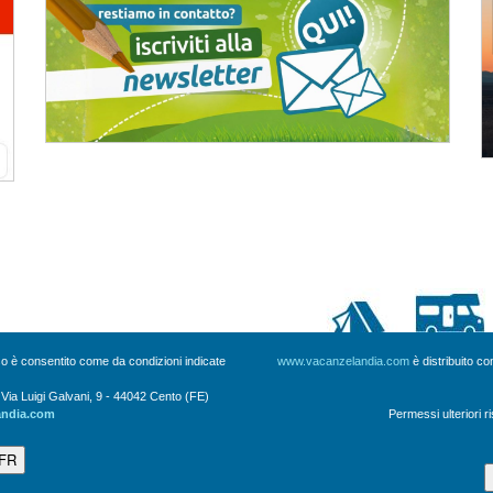
uso è consentito come da condizioni indicate
www.vacanzelandia.com
è distribuito c
a Luigi Galvani, 9 - 44042 Cento (FE)
andia.com
Permessi ulteriori r
 FR