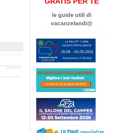
GRATIS PER TE
le guide utili di
vacanzelandi@
JComments