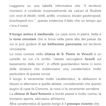
Leggiamo su una tabella informativa che “
il territorio
montano è costituito essenzialmente da calcari di Rudiste
con resti di ittioliti, rettili, anfibi, crostacei, bivalvi gasteropodi,
brachiopedi ecc.”
, questa evidenzia il fatto che un tempo qui
c’era il mare.
Il borgo antico è medievale
. Le case sono in pietra, bella è
la
torre circolare
che si trova nella parte alta del paese da
cui si può godere di
un bellissimo panorama
sul territorio
circostante.
La cosa curiosa nella
chiesa di S. Pietro in Vincoli
è un
cartello su cui c’è scritto “vietato raccogliere
fossili
sul
basamento della torre”, in effetti guardandoci bene ci sono
delle striature che evidenziano una caratteristica molto
particolare di questa roccia.
Il borgo è veramente molto caratteristico, le abitazioni in
disuso si alternano a quella abitate, considerando che questo
pugno di case fa Comune, la cosa ci fa veramente sorridere.
La
chiesa
di Sant’Antonio
a bordo paese è molto carina, la
troviamo aperta, sbirciamo all’interno.
Altra caratteristica di questo borgo è il
presepe vivente
che