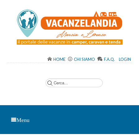
HOME
CHI SIAMO
F.A.Q.
LOGIN
C
e
r
c
a
.
.
.
Menu