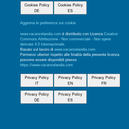
Cookies Policy
Cookies Policy
DE
ES
Aggiorna le preferenze sui cookie
www.vacanzelandia.com
è distribuito con Licenza
Creative
Commons Attribuzione - Non commerciale - Non opere
derivate 4.0 Internazionale
.
Basato sul lavoro di
www.vacanzelandia.com
.
Permessi ulteriori rispetto alle finalità della presente licenza
possono essere disponibili presso
https://www.vacanzelandia.com
Privacy Policy
Privacy Policy
Privacy Policy
IT
EN
FR
Privacy Policy
Privacy Policy
DE
ES