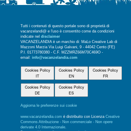
Tutti i contenuti di questo portale sono di proprietà di
vacanzelandi@ e l'uso è consentito come da condizioni
indicate nel
disclaimer
VACANZELANDIA è un marchio di: MaLo Creative Lab di
Mazzoni Marzia Via Luigi Galvani, 9 - 44042 Cento (FE)
P.I. 01773780380 - C.F. MZZMRZ66M70C469O -
email:
info@vacanzelandia.com
Cookies Policy
Cookies Policy
Cookies Policy
IT
EN
FR
Cookies Policy
Cookies Policy
DE
ES
Aggiorna le preferenze sui cookie
www.vacanzelandia.com
è distribuito con Licenza
Creative
Commons Attribuzione - Non commerciale - Non opere
derivate 4.0 Internazionale
.