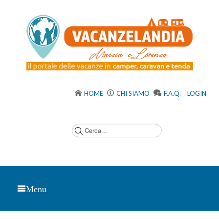
HOME
CHI SIAMO
F.A.Q.
LOGIN
C
e
r
c
a
.
.
.
Menu