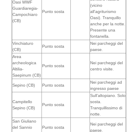
Oasi WWF
(vicino
Guardiaregia-
Punto sosta
all'agriturismo
Campochiaro
Oasi). Tranquillo
(CB)
anche per la notte.
Presente una
fontanella.
Vinchiaturo
Nei parcheggi del
Punto sosta
(CB)
paese.
Area
archeologica
Nei parcheggi del
Punto sosta
Altilia-
centro visite.
Saepinum (CB)
Nei parcheggi ad
Sepino (CB)
Punto sosta
ingresso paese
Sull'altopiano. Solo
Campitello
sosta.
Punto sosta
Sepino (CB)
Tranquillissimo di
notte.
San Giuliano
Nei parcheggi del
del Sannio
Punto sosta
paese.