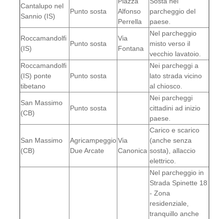
Piazza
Sosta nel
Cantalupo nel
Punto sosta
Alfonso
parcheggio del
Sannio (IS)
Perrella
paese.
Nel parcheggio
Roccamandolfi
Via
Punto sosta
misto verso il
(IS)
Fontana
vecchio lavatoio.
Roccamandolfi
Nei parcheggi a
(IS) ponte
Punto sosta
lato strada vicino
tibetano
al chiosco.
Nei parcheggi
San Massimo
Punto sosta
cittadini ad inizio
(CB)
paese.
Carico e scarico
San Massimo
Agricampeggio
Via
(anche senza
(CB)
Due Arcate
Canonica
sosta), allaccio
elettrico.
Nel parcheggio in
Strada Spinette 18
- Zona
residenziale,
tranquillo anche