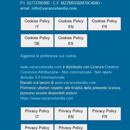
P.I. 01773780380 - C.F. MZZMRZ66M70C469O -
email:
info@vacanzelandia.com
Cookies Policy
Cookies Policy
Cookies Policy
IT
EN
FR
Cookies Policy
Cookies Policy
DE
ES
Aggiorna le preferenze sui cookie
www.vacanzelandia.com
è distribuito con Licenza
Creative
Commons Attribuzione - Non commerciale - Non opere
derivate 4.0 Internazionale
.
Basato sul lavoro di
www.vacanzelandia.com
.
Permessi ulteriori rispetto alle finalità della presente licenza
possono essere disponibili presso
https://www.vacanzelandia.com
Privacy Policy
Privacy Policy
Privacy Policy
IT
EN
FR
Privacy Policy
Privacy Policy