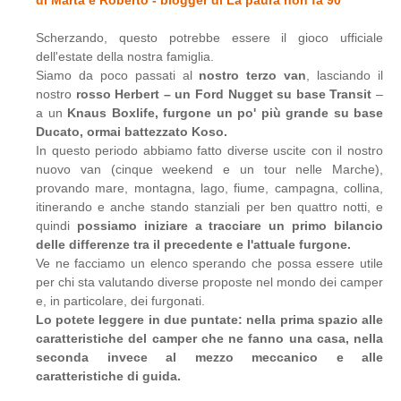
di Marta e Roberto - blogger di La paura non fa 90
Scherzando, questo potrebbe essere il gioco ufficiale
dell'estate della nostra famiglia.
Siamo da poco passati al
nostro terzo van
, lasciando il
nostro
rosso Herbert – un Ford Nugget su base Transit
–
a un
Knaus Boxlife, furgone un po' più grande su base
Ducato, ormai battezzato Koso.
In questo periodo abbiamo fatto diverse uscite con il nostro
nuovo van (cinque weekend e un tour nelle Marche),
provando mare, montagna, lago, fiume, campagna, collina,
itinerando e anche stando stanziali per ben quattro notti, e
quindi
possiamo iniziare a tracciare un primo bilancio
delle differenze tra il precedente e l'attuale furgone.
Ve ne facciamo un elenco sperando che possa essere utile
per chi sta valutando diverse proposte nel mondo dei camper
e, in particolare, dei furgonati.
Lo potete leggere in due puntate: nella prima spazio alle
caratteristiche del camper che ne fanno una casa, nella
seconda invece al mezzo meccanico e alle
caratteristiche di guida.