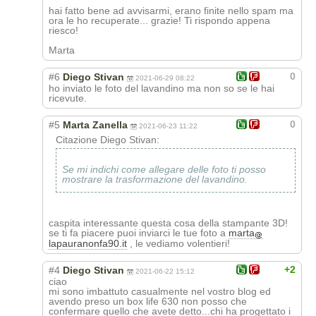
hai fatto bene ad avvisarmi, erano finite nello spam ma
ora le ho recuperate... grazie! Ti rispondo appena
riesco!
Marta
0
#6
Diego Stivan
2021-06-29 08:22
ho inviato le foto del lavandino ma non so se le hai
ricevute.
0
#5
Marta Zanella
2021-06-23 11:22
Citazione Diego Stivan:
Se mi indichi come allegare delle foto ti posso
mostrare la trasformazione del lavandino.
caspita interessante questa cosa della stampante 3D!
se ti fa piacere puoi inviarci le tue foto a
marta
lapauranonfa90.it
, le vediamo volentieri!
+2
#4
Diego Stivan
2021-06-22 15:12
ciao
mi sono imbattuto casualmente nel vostro blog ed
avendo preso un box life 630 non posso che
confermare quello che avete detto...chi ha progettato i