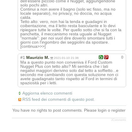
dell'essere piccolo come il Nugget, aggiungendone
solo pochi altri.
Continui a non avere il bagno (solo wc fisso, ma no
locale separato), no privacy, no doccia, no acqua
calda.
Tetto alto: vero, non hai la tenda e guadagni in
coibentazione, ma il letto resta basculante e lo devi
ripiegare tutte le volte. Per quello sotto che si fa con la
panchetta, il meccanismo resta uguale al Nugget
"normale": per noi vuol dire doverlo smontare tutti i
giorni con l'ingombro dei seggiolini da spostare.
[continua>>>]
0
#1
Maurizio M.
2021-01-10 21:36
Ma a questo punto non conveniva il Ford Custom
Nugget Plus con tetto alto? Mi sembra che i lati
negativi maggiori derivino solo dal tetto a soffietto...e
secondo me cambiando con questa soluzione non ci
avete guadagnato tanto rispetto al Ford in termini di
spaziosità per i letti.
Aggiorna elenco commenti
RSS feed dei commenti di questo post.
You have no rights to post comments. Please login o register
JComments