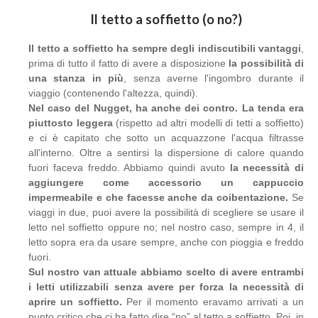
Il tetto a soffietto (o no?)
Il tetto a soffietto ha sempre degli indiscutibili vantaggi
,
prima di tutto il fatto di avere a disposizione
la possibilità di
una stanza in più
, senza averne l'ingombro durante il
viaggio (contenendo l'altezza, quindi).
Nel caso del Nugget, ha anche dei contro.
La tenda era
piuttosto leggera
(rispetto ad altri modelli di tetti a soffietto)
e ci è capitato che sotto un acquazzone l'acqua filtrasse
all'interno. Oltre a sentirsi la dispersione di calore quando
fuori faceva freddo. Abbiamo quindi avuto
la necessità di
aggiungere come accessorio un cappuccio
impermeabile e che facesse anche da coibentazione.
Se
viaggi in due, puoi avere la possibilità di scegliere se usare il
letto nel soffietto oppure no; nel nostro caso, sempre in 4, il
letto sopra era da usare sempre, anche con pioggia e freddo
fuori.
Sul nostro van attuale abbiamo scelto di avere entrambi
i letti utilizzabili senza avere per forza la necessità di
aprire un soffietto.
Per il momento eravamo arrivati a un
punto critico che ci ha fatto dire “no” al tetto a soffietto. Poi, in