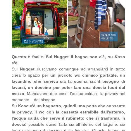
Questa è facile. Sul Nugget il bagno non c'è, su Koso
c'è.
Sul
Nugget
riuscivamo comunque ad arrangiarci in tutto:
c'era lo spazio per
un piccolo wc chimico portatile, un
lavandino che serviva sia la cucina sia il bisogno di
lavarsi, un doccino per poter fare una doccia fuori dal
mezzo
. Mancavano due cose: l'acqua calda e la privacy nel
momento... del bisogno.
Su Koso c'è un bagnetto, quindi una porta che consente
la privacy, il wc con la cassetta estraibile dall'esterno,
l'acqua calda che serve il rubinetto che si trasforma in
doccia:
possibile quindi farla sia all'interno del furgone, sia
fuori estraendo il doccino dalla finestra. Questo bagno in