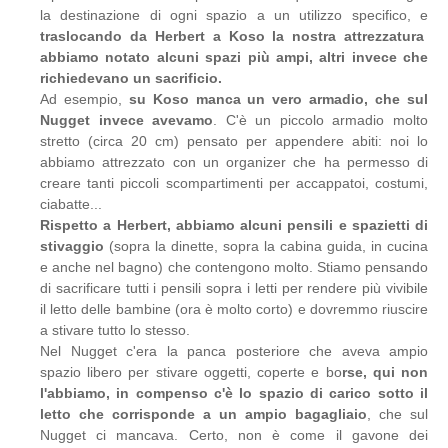
la destinazione di ogni spazio a un utilizzo specifico, e
traslocando da Herbert a Koso la nostra attrezzatura
abbiamo notato alcuni spazi più ampi, altri invece che
richiedevano un sacrificio.
Ad esempio,
su Koso manca un vero armadio, che sul
Nugget invece avevamo
. C'è un piccolo armadio molto
stretto (circa 20 cm) pensato per appendere abiti: noi lo
abbiamo attrezzato con un organizer che ha permesso di
creare tanti piccoli scompartimenti per accappatoi, costumi,
ciabatte...
Rispetto a Herbert, abbiamo alcuni pensili e spazietti di
stivaggio
(sopra la dinette, sopra la cabina guida, in cucina
e anche nel bagno) che contengono molto. Stiamo pensando
di sacrificare tutti i pensili sopra i letti per rendere più vivibile
il letto delle bambine (ora è molto corto) e dovremmo riuscire
a stivare tutto lo stesso.
Nel Nugget c'era la panca posteriore che aveva ampio
spazio libero per stivare oggetti, coperte e bo
rse, qui non
l'abbiamo, in compenso c'è lo spazio di carico sotto il
letto che corrisponde a un ampio bagagliaio
, che sul
Nugget ci mancava. Certo, non è come il gavone dei