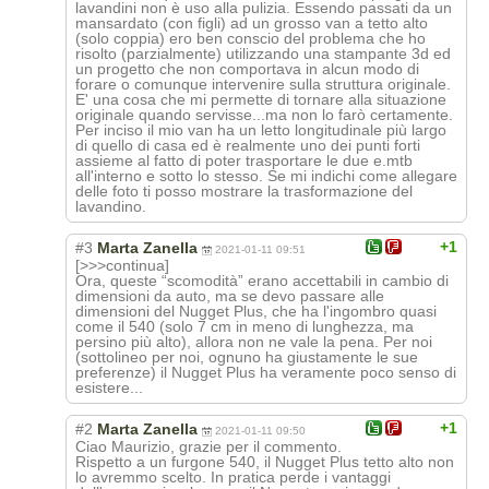
lavandini non è uso alla pulizia. Essendo passati da un
mansardato (con figli) ad un grosso van a tetto alto
(solo coppia) ero ben conscio del problema che ho
risolto (parzialmente) utilizzando una stampante 3d ed
un progetto che non comportava in alcun modo di
forare o comunque intervenire sulla struttura originale.
E' una cosa che mi permette di tornare alla situazione
originale quando servisse...ma non lo farò certamente.
Per inciso il mio van ha un letto longitudinale più largo
di quello di casa ed è realmente uno dei punti forti
assieme al fatto di poter trasportare le due e.mtb
all'interno e sotto lo stesso. Se mi indichi come allegare
delle foto ti posso mostrare la trasformazione del
lavandino.
+1
#3
Marta Zanella
2021-01-11 09:51
[>>>continua]
Ora, queste “scomodità” erano accettabili in cambio di
dimensioni da auto, ma se devo passare alle
dimensioni del Nugget Plus, che ha l'ingombro quasi
come il 540 (solo 7 cm in meno di lunghezza, ma
persino più alto), allora non ne vale la pena. Per noi
(sottolineo per noi, ognuno ha giustamente le sue
preferenze) il Nugget Plus ha veramente poco senso di
esistere...
+1
#2
Marta Zanella
2021-01-11 09:50
Ciao Maurizio, grazie per il commento.
Rispetto a un furgone 540, il Nugget Plus tetto alto non
lo avremmo scelto. In pratica perde i vantaggi