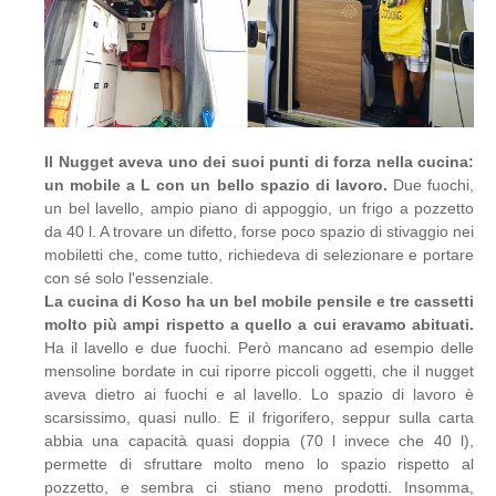
Il Nugget aveva uno dei suoi punti di forza nella cucina:
un mobile a L con un bello spazio di lavoro.
Due fuochi,
un bel lavello, ampio piano di appoggio, un frigo a pozzetto
da 40 l. A trovare un difetto, forse poco spazio di stivaggio nei
mobiletti che, come tutto, richiedeva di selezionare e portare
con sé solo l'essenziale.
La cucina di Koso ha un bel mobile pensile e tre cassetti
molto più ampi rispetto a quello a cui eravamo abituati.
Ha il lavello e due fuochi. Però mancano ad esempio delle
mensoline bordate in cui riporre piccoli oggetti, che il nugget
aveva dietro ai fuochi e al lavello. Lo spazio di lavoro è
scarsissimo, quasi nullo. E il frigorifero, seppur sulla carta
abbia una capacità quasi doppia (70 l invece che 40 l),
permette di sfruttare molto meno lo spazio rispetto al
pozzetto, e sembra ci stiano meno prodotti. Insomma,