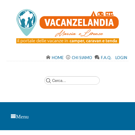
HOME
CHI SIAMO
F.A.Q.
LOGIN
C
e
r
c
a
.
.
.
Menu