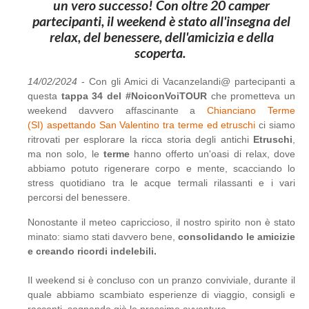
un vero successo! Con oltre 20 camper
partecipanti, il weekend è stato all'insegna del
relax, del benessere, dell'amicizia e della
scoperta.
14/02/2024
- Con gli Amici di Vacanzelandi@ partecipanti a
questa
tappa 34 del #NoiconVoiTOUR
che prometteva un
weekend davvero affascinante a
Chianciano Terme
(SI) aspettando San Valentino tra terme ed etruschi
ci siamo
ritrovati per esplorare la ricca storia degli antichi
Etruschi
,
ma non solo, le
terme
hanno offerto un'oasi di relax, dove
abbiamo potuto rigenerare corpo e mente, scacciando lo
stress quotidiano tra le acque termali rilassanti e i vari
percorsi del benessere.
Nonostante il meteo capriccioso, il nostro spirito non è stato
minato: siamo stati davvero bene,
consolidando le amicizie
e creando ricordi indelebili.
Il weekend si è concluso con un pranzo conviviale, durante il
quale abbiamo scambiato esperienze di viaggio, consigli e