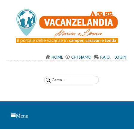
HOME
CHI SIAMO
F.A.Q.
LOGIN
C
e
r
c
a
.
.
.
Menu