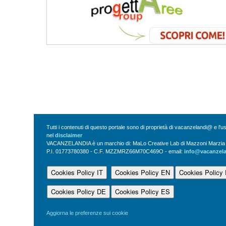
Tutti i contenuti di questo portale sono di proprietà di vacanzelandi@ e l'
nel
disclaimer
VACANZELANDIA è un marchio di: MaLo Creative Lab di Mazzoni Marzia Vi
P.I. 01773780380 - C.F. MZZMRZ66M70C469O - email:
info@vacanzel
Cookies Policy IT
Cookies Policy EN
Cookies Policy
Cookies Policy DE
Cookies Policy ES
Aggiorna le preferenze sui cookie