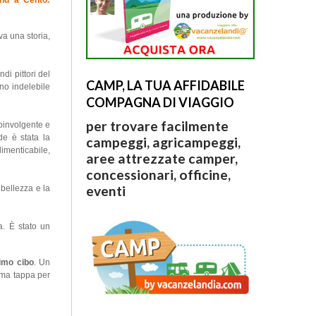
nd a Cento:
va una storia,
di pittori del
CAMP, LA TUA AFFIDABILE
gno indelebile
COMPAGNA DI VIAGGIO
per trovare facilmente
oinvolgente e
de è stata la
campeggi, agricampeggi,
imenticabile,
aree attrezzate camper,
concessionari, officine,
eventi
 bellezza e la
a. È stato un
timo cibo
. Un
sima tappa per