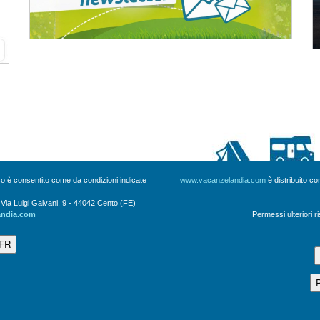
uso è consentito come da condizioni indicate
www.vacanzelandia.com
è distribuito c
a Luigi Galvani, 9 - 44042 Cento (FE)
andia.com
Permessi ulteriori r
 FR