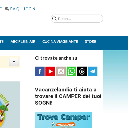
MO
F.A.Q.
LOGIN
Cerca...
TE
ABC PLEIN AIR
CUCINA VIAGGIANTE
STORE
Ci trovate anche su
Vacanzelandia ti aiuta a
trovare il CAMPER dei tuoi
SOGNI!