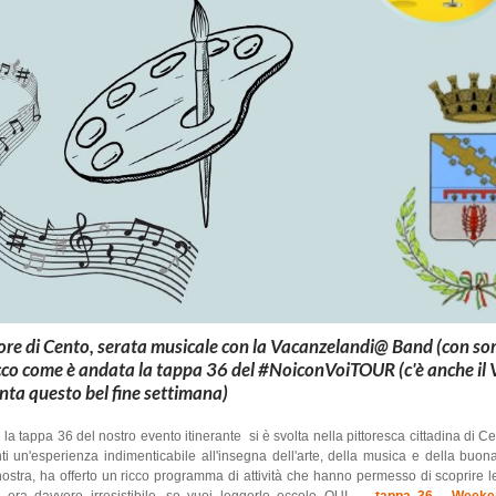
uore di Cento, serata musicale con la Vacanzelandi@ Band (con sor
 ecco come è andata la tappa 36 del #NoiconVoiTOUR (c'è anche il
nta questo bel fine settimana)
a tappa 36 del nostro evento itinerante si è svolta nella pittoresca cittadina di C
i un'esperienza indimenticabile all'insegna dell'arte, della musica e della buo
ostra, ha offerto un ricco programma di attività che hanno permesso di scoprire le