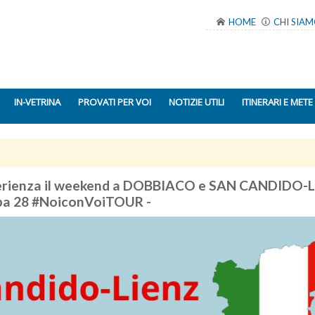
HOME
CHI SIA
IN-VETRINA
PROVATI PER VOI
NOTIZIE UTILI
ITINERARI E METE
sperienza il weekend a DOBBIACO e SAN CANDIDO-
ppa 28 #NoiconVoiTOUR -