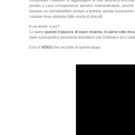
conquistato l'obiettivo di raggiungere la città austriaca ammir
portato a casa un'esperienza davvero indimenticabile, perché
davvero un bell'obbiettivo portare a termine questa escursione (
Loacker dove abbiamo fatto scorta di dolcetti.
E voi direte: e poi?
Ci siamo
gustati il piacere di stare insieme, in pieno stile inco
dallo scenografico panorama dolomitico che Dobbiaco ed il cam
Ecco il
VIDEO
che racconta di questa tappa