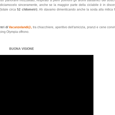
ando panorami mozzafiato, respirato a pieni polmoni gli aromi balsamici dei boschi
 diciamocelo sinceramente, anche se la maggior parte della ciclabile è in disc
totale circa
52 chilometri
). Ah stavamo dimenticando anche la sosta alla mitica f
ntri di
Vacanzelandi@,
tra chiacchiere, aperitivo dell'amicizia, pranzi e cene convivi
ping Olympia offrono.
BUONA VISIONE