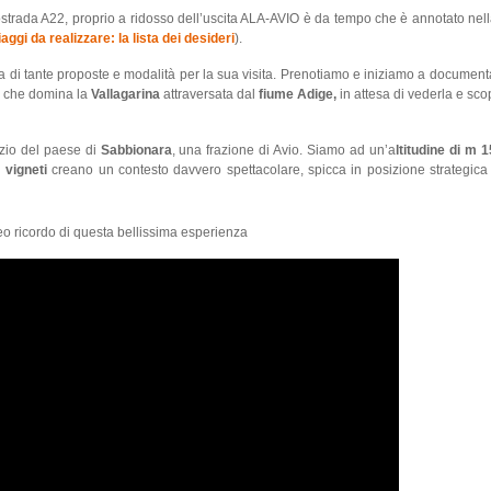
utostrada A22, proprio a ridosso dell’uscita ALA-AVIO è da tempo che è annotato nel
iaggi da realizzare: la lista dei desideri
).
rta di tante proposte e modalità per la sua visita. Prenotiamo e iniziamo a document
, che domina la
Val
l
agarina
attraversata dal
fiume Adige,
in attesa di vederla e scop
nizio del paese di
Sabbionara
, una frazione di Avio. Siamo ad un’a
ltitudine di m 
i
vigneti
creano un contesto davvero spettacolare, spicca in posizione strategica i
deo ricordo di questa bellissima esperienza