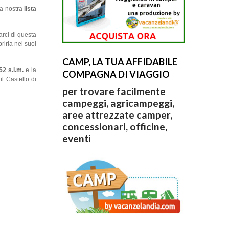
la nostra
lista
arci di questa
rirla nei suoi
CAMP, LA TUA AFFIDABILE
152 s.l.m.
e la
COMPAGNA DI VIAGGIO
l Castello di
per trovare facilmente
campeggi, agricampeggi,
aree attrezzate camper,
concessionari, officine,
eventi