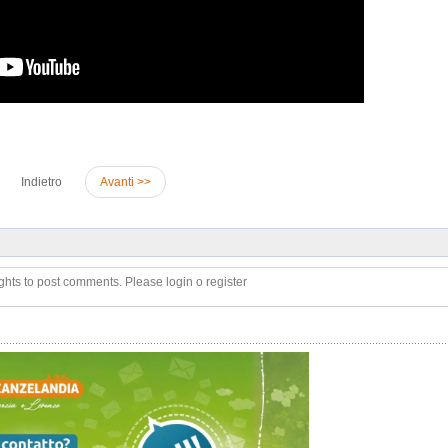
Indietro
Avanti >>
ghts to post comments. Please login o register