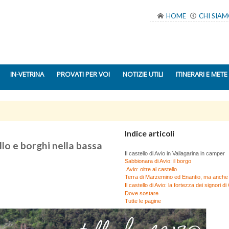
HOME
CHI SIA
IN-VETRINA
PROVATI PER VOI
NOTIZIE UTILI
ITINERARI E METE
Indice articoli
lo e borghi nella bassa
Il castello di Avio in Vallagarina in camper
Sabbionara di Avio: il borgo
Avio: oltre al castello
Terra di Marzemino ed Enantio, ma anche 
Il castello di Avio: la fortezza dei signori d
Dove sostare
Tutte le pagine