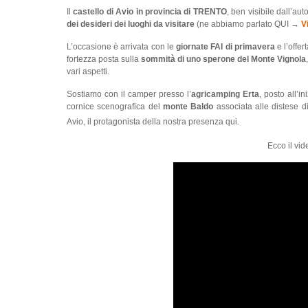
Il
castello di Avio in provincia di TRENTO
, ben visibile dall’a
dei desideri dei luoghi da visitare
(ne abbiamo parlato QUI →
V
L’occasione è arrivata con le
giornate FAI di primavera
e l’offe
fortezza posta sulla
sommità di uno sperone del Monte Vignola
vari aspetti.
Sostiamo con il camper presso l’
agricamping Erta
, posto all’i
cornice scenografica del
monte Baldo
associata alle distese d
Avio, il protagonista della nostra presenza qui.
Ecco il vi