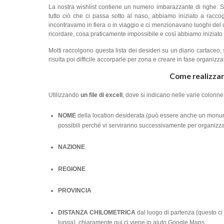
La nostra wishlist contiene un numero imbarazzante di righe. S
tutto ciò che ci passa sotto al naso, abbiamo iniziato a racco
incontravamo in fiera o in viaggio e ci menzionavano luoghi del cu
ricordare, cosa praticamente impossibile e così abbiamo iniziato 
Molti raccolgono questa lista dei desideri su un diario cartaceo
risulta poi difficile accorparle per zona e creare in fase organizza
Come realizzare 
Utilizzando
un file di excell
, dove si indicano nelle varie colonne
NOME
della location desiderata (può essere anche un monum
possibili perché vi serviranno successivamente per organizzar
NAZIONE
REGIONE
PROVINCIA
DISTANZA CHILOMETRICA
dal luogo di partenza (questo ci
lunga), chiaramente qui ci viene in aiuto Google Maps