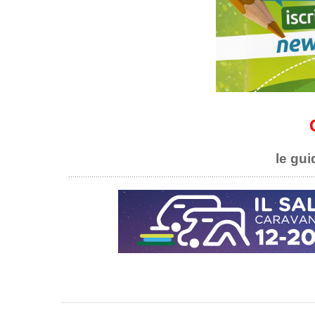
le gui