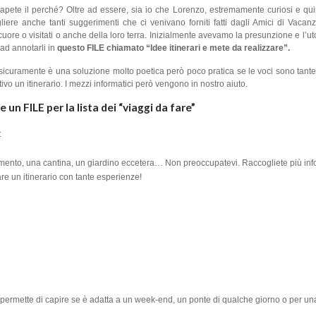
apete il perché? Oltre ad essere, sia io che Lorenzo, estremamente curiosi e qui
gliere anche tanti suggerimenti che ci venivano forniti fatti dagli Amici di Vaca
ore o visitati o anche della loro terra. Inizialmente avevamo la presunzione e l’uto
ad annotarli in
questo FILE chiamato “Idee itinerari e mete da realizzare”.
, sicuramente è una soluzione molto poetica però poco pratica se le voci sono tante
tivo un itinerario. I mezzi informatici però vengono in nostro aiuto.
un FILE per la lista dei “viaggi da fare”
:
ento, una cantina, un giardino eccetera… Non preoccupatevi. Raccogliete più inf
e un itinerario con tante esperienze!
 permette di capire se è adatta a un week-end, un ponte di qualche giorno o per u