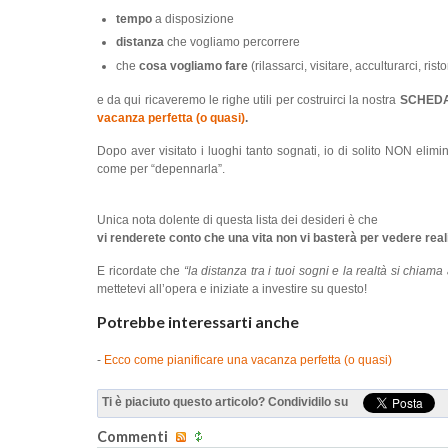
tempo
a disposizione
distanza
che vogliamo percorrere
che
cosa vogliamo fare
(rilassarci, visitare, acculturarci, rist
e da qui ricaveremo le righe utili per costruirci la nostra
SCHEDA
vacanza perfetta (o quasi)
.
Dopo aver visitato i luoghi tanto sognati, io di solito NON elimin
come per “depennarla”.
Unica nota dolente di questa lista dei desideri è che
vi renderete conto che una vita non vi basterà per vedere realiz
E ricordate che
“la distanza tra i tuoi sogni e la realtà si chiama
mettetevi all’opera e iniziate a investire su questo!
Potrebbe interessarti anche
-
Ecco come pianificare una vacanza perfetta (o quasi)
Ti è piaciuto questo articolo? Condividilo su
Commenti