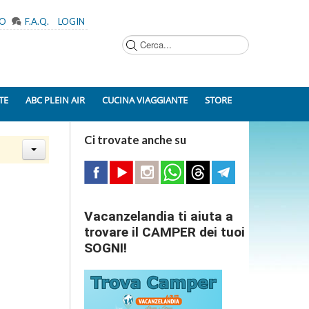
MO
F.A.Q.
LOGIN
Cerca...
TE
ABC PLEIN AIR
CUCINA VIAGGIANTE
STORE
Ci trovate anche su
Vacanzelandia ti aiuta a
trovare il CAMPER dei tuoi
SOGNI!