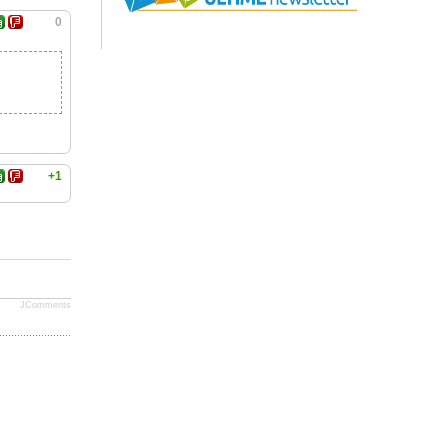
0
+1
JComments