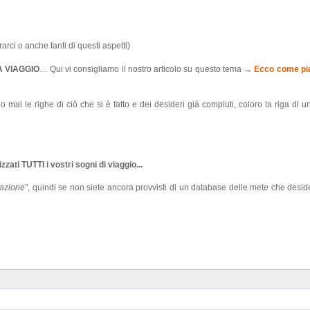
orarci o anche tanti di questi aspetti)
 VIAGGIO
… Qui vi consigliamo il nostro articolo su questo tema →
Ecco come pia
o mai le righe di ciò che si è fatto e dei desideri già compiuti, coloro la riga di un
zati TUTTI i vostri sogni di viaggio...
 azione”
, quindi se non siete ancora provvisti di un database delle mete che deside