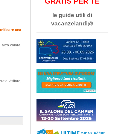
GRATIS PER TE
le guide utili di
vacanzelandi@
nificare una
 altro colore,
rate visitare,