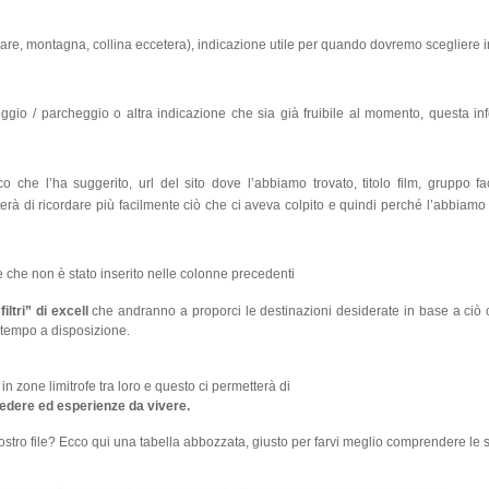
 mare, montagna, collina eccetera), indicazione utile per quando dovremo scegliere i
io / parcheggio o altra indicazione che sia già fruibile al momento, questa in
 che l’ha suggerito, url del sito dove l’abbiamo trovato, titolo film, gruppo 
erà di ricordare più facilmente ciò che ci aveva colpito e quindi perché l’abbiamo 
 che non è stato inserito nelle colonne precedenti
iltri” di excell
che andranno a proporci le destinazioni desiderate in base a ciò
o tempo a disposizione.
n zone limitrofe tra loro e questo ci permetterà di
vedere ed esperienze da vivere.
stro file? Ecco qui una tabella abbozzata, giusto per farvi meglio comprendere le 