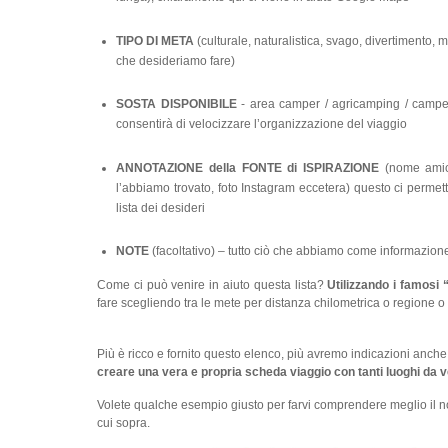
TIPO DI META
(culturale, naturalistica, svago, divertimento,
che desideriamo fare)
SOSTA DISPONIBILE
- area camper / agricamping / campegg
consentirà di velocizzare l’organizzazione del viaggio
ANNOTAZIONE della FONTE di ISPIRAZIONE
(nome amico
l’abbiamo trovato, foto Instagram eccetera) questo ci permett
lista dei desideri
NOTE
(facoltativo) – tutto ciò che abbiamo come informazione
Come ci può venire in aiuto questa lista?
Utilizzando i famosi “f
fare scegliendo tra le mete per distanza chilometrica o regione 
Più è ricco e fornito questo elenco, più avremo indicazioni anche i
creare una vera e propria scheda viaggio con tanti luoghi da 
Volete qualche esempio giusto per farvi comprendere meglio il no
cui sopra.