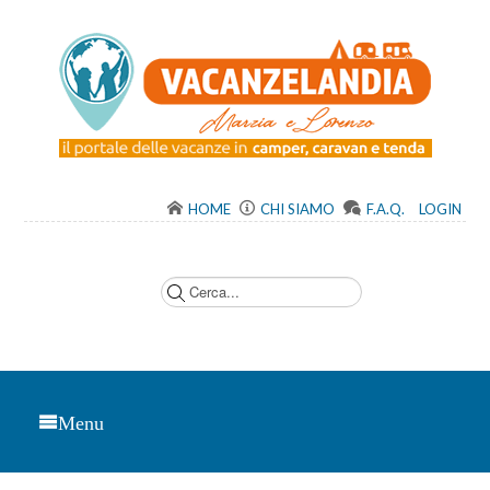
HOME
CHI SIAMO
F.A.Q.
LOGIN
C
e
r
c
a
.
.
.
Menu