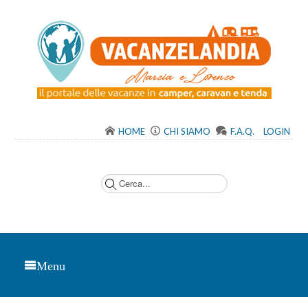
HOME
CHI SIAMO
F.A.Q.
LOGIN
C
e
r
c
a
.
.
.
Menu