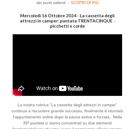
dei punti salienti. -
SCOPRI DI PIÙ
Mercoledì 16 Ottobre 2024 - La cassetta degli
attrezzi in camper: puntata TRENTACINQUE -
picchetti e corde
La nostra rubrica “La cassetta degli attrezzi in camper”
continua a riscuotere grande successo, finalmente è ritornato
l'appuntamento online dopo la pausa estiva e forzata...Nella
35ª puntata ci siamo concentrati su due elementi
fondamentali per chi ama vivere il campeggio all'aria aperta: