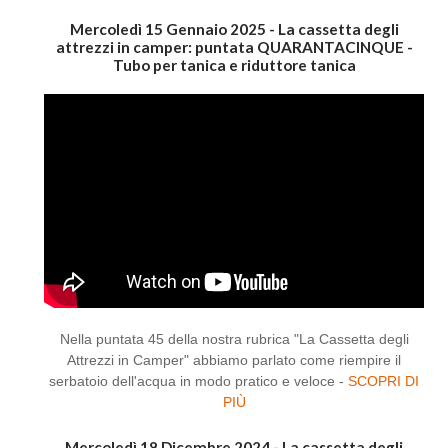
Mercoledì 15 Gennaio 2025 - La cassetta degli
attrezzi in camper: puntata QUARANTACINQUE -
Tubo per tanica e riduttore tanica
Nella puntata 45 della nostra rubrica "La Cassetta degli
Attrezzi in Camper" abbiamo parlato come riempire il
serbatoio dell'acqua in modo pratico e veloce -
SCOPRI DI
PIÙ
Mercoledì 18 Dicembre 2024 - La cassetta degli