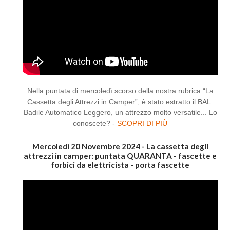
Nella puntata di mercoledì scorso della nostra rubrica “La
Cassetta degli Attrezzi in Camper”, è stato estratto il BAL:
Badile Automatico Leggero, un attrezzo molto versatile... Lo
conoscete? -
SCOPRI DI PIÙ
Mercoledì 20 Novembre 2024 - La cassetta degli
attrezzi in camper: puntata QUARANTA - fascette e
forbici da elettricista - porta fascette