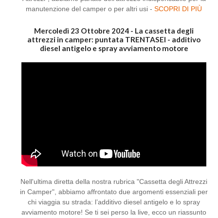
manutenzione del camper o per altri usi -
SCOPRI DI PIÙ
Mercoledì 23 Ottobre 2024 - La cassetta degli
attrezzi in camper: puntata TRENTASEI - additivo
diesel antigelo e spray avviamento motore
Nell'ultima diretta della nostra rubrica "Cassetta degli Attrezzi
in Camper", abbiamo affrontato due argomenti essenziali per
chi viaggia su strada: l’additivo diesel antigelo e lo spray
avviamento motore! Se ti sei perso la live, ecco un riassunto