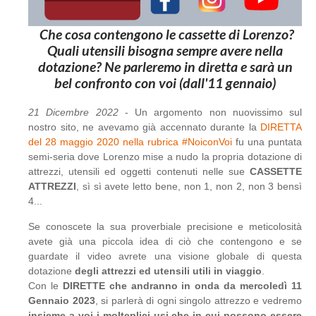
Che cosa contengono le cassette di Lorenzo?
Quali utensili bisogna sempre avere nella
dotazione? Ne parleremo in diretta e sarà un
bel confronto con voi (dall'11 gennaio)
21 Dicembre 2022
- Un argomento non nuovissimo sul
nostro sito, ne avevamo già accennato durante la
DIRETTA
del 28 maggio 2020 nella rubrica #NoiconVoi
fu una puntata
semi-seria dove Lorenzo mise a nudo la propria dotazione di
attrezzi, utensili ed oggetti contenuti nelle sue
CASSETTE
ATTREZZI
, sì sì avete letto bene, non 1, non 2, non 3 bensì
4...
Se conoscete la sua proverbiale precisione e meticolosità
avete già una piccola idea di ciò che contengono e se
guardate il video avrete una visione globale di questa
dotazione
degli attrezzi ed utensili utili in viaggio
.
Con le
DIRETTE che andranno in onda da mercoledì 11
Gennaio 2023
, si parlerà di ogni singolo attrezzo e vedremo
insieme a voi i molteplici usi che in cui possono essere