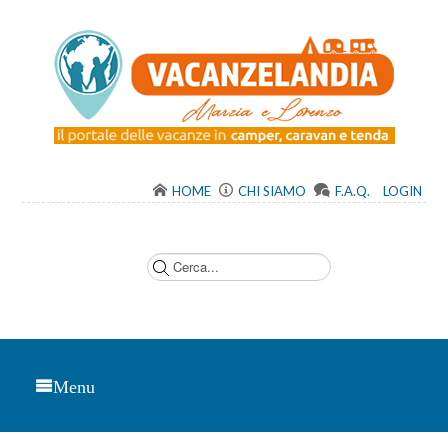
HOME
CHI SIAMO
F.A.Q.
LOGIN
C
e
r
c
a
.
.
.
Menu