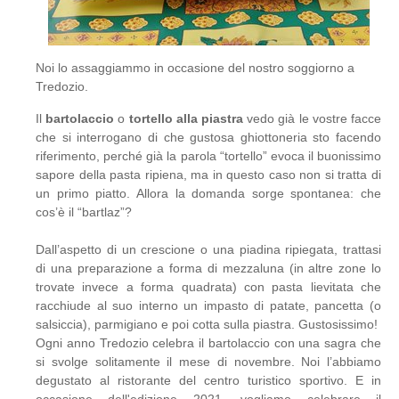
Noi lo assaggiammo in occasione del nostro soggiorno a
Tredozio.
Il
bartolaccio
o
tortello alla piastra
vedo già le vostre facce
che si interrogano di che gustosa ghiottoneria sto facendo
riferimento, perché già la parola “tortello” evoca il buonissimo
sapore della pasta ripiena, ma in questo caso non si tratta di
un primo piatto. Allora la domanda sorge spontanea: che
cos’è il “bartlaz”?
Dall’aspetto di un crescione o una piadina ripiegata, trattasi
di una preparazione a forma di mezzaluna (in altre zone lo
trovate invece a forma quadrata) con pasta lievitata che
racchiude al suo interno un impasto di patate, pancetta (o
salsiccia), parmigiano e poi cotta sulla piastra. Gustosissimo!
Ogni anno Tredozio celebra il bartolaccio con una sagra che
si svolge solitamente il mese di novembre. Noi l’abbiamo
degustato al ristorante del centro turistico sportivo. E in