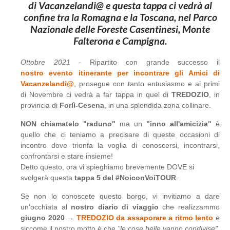
di Vacanzelandi@ e questa tappa ci vedrà al
confine tra la Romagna e la Toscana, nel Parco
Nazionale delle Foreste Casentinesi, Monte
Falterona e Campigna.
Ottobre 2021 -
Ripartito con grande successo il
nostro
evento itinerante per incontrare gli Amici di
Vacanzelandi@
, prosegue con tanto entusiasmo e ai primi
di Novembre ci vedrà a far tappa in quel di
TREDOZIO
, in
provincia di
Forlì-Cesena
, in una splendida zona collinare.
NON chiamatelo "raduno"
ma un
"inno all'amicizia"
è
quello che ci teniamo a precisare di queste occasioni di
incontro dove trionfa la voglia di conoscersi, incontrarsi,
confrontarsi e stare insieme!
Detto questo, ora vi spieghiamo brevemente DOVE si
svolgerà questa
tappa 5 del #NoiconVoiTOUR
.
Se non lo conoscete questo borgo, vi invitiamo a dare
un'occhiata al
nostro diario di viaggio
che realizzammo
giugno 2020
→
TREDOZIO da assaporare a ritmo lento
e
siccome il nostro motto è che
"le cose belle vanno condivise"
,