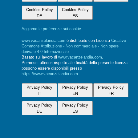
Cookies Policy
Cookies Policy
DE
ES
Aggiorna le preferenze sui cookie
www.vacanzelandia.com
è distribuito con Licenza
Creative
Commons Attribuzione - Non commerciale - Non opere
derivate 4.0 Internazionale
.
Basato sul lavoro di
www.vacanzelandia.com
.
Permessi ulteriori rispetto alle finalità della presente licenza
possono essere disponibili presso
https://www.vacanzelandia.com
Privacy Policy
Privacy Policy
Privacy Policy
IT
EN
FR
Privacy Policy
Privacy Policy
DE
ES