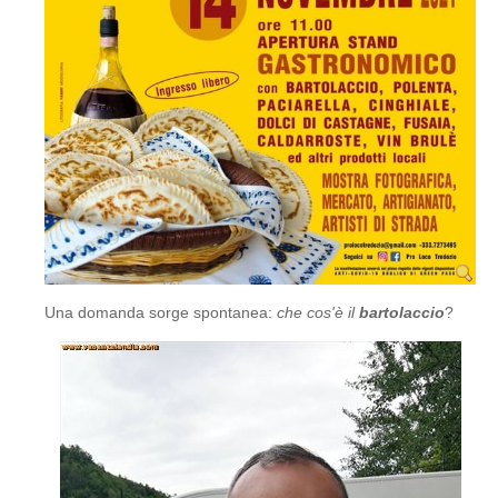
Una domanda sorge spontanea:
che cos'è il
bartolaccio
?