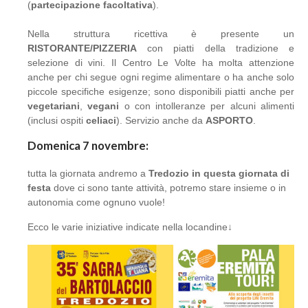
(
partecipazione facoltativa
).
Nella struttura ricettiva è presente un
RISTORANTE/PIZZERIA
con piatti della tradizione e
selezione di vini. Il Centro Le Volte ha molta attenzione
anche per chi segue ogni regime alimentare o ha anche solo
piccole specifiche esigenze; sono disponibili piatti anche per
vegetariani
,
vegani
o con intolleranze per alcuni alimenti
(inclusi ospiti
celiaci
). Servizio anche da
ASPORTO
.
Domenica 7 novembre:
tutta la giornata andremo a
Tredozio in questa giornata di
festa
dove ci sono tante attività, potremo stare insieme o in
autonomia come ognuno vuole!
Ecco le varie iniziative indicate nella locandine↓