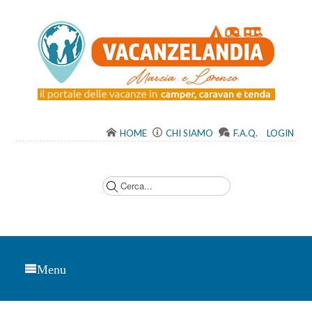
HOME
CHI SIAMO
F.A.Q.
LOGIN
C
e
r
c
a
.
.
.
Menu