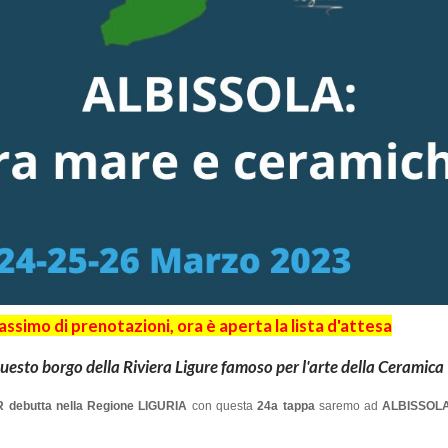
imo di prenotazioni, ora è aperta la lista d'attesa
uesto borgo della Riviera Ligure famoso per l'arte della Ceramica
 debutta nella Regione
LIGURIA
con questa
24a tappa
saremo ad
ALBISSOL