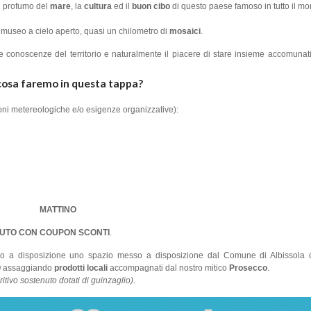
il profumo del
mare
, la
cultura
ed il
buon cibo
di questo paese famoso in tutto il mon
 museo a cielo aperto, quasi un chilometro di
mosaici
.
e conoscenze del territorio e naturalmente il piacere di stare insieme accomunati
cosa faremo in questa tappa?
ioni metereologiche e/o esigenze organizzative):
MATTINO
NUTO CON COUPON SCONTI
.
 a disposizione uno spazio messo a disposizione dal Comune di Albissola
O
assaggiando
prodotti locali
accompagnati dal nostro mitico
Prosecco
.
itivo sostenuto dotati di guinzaglio).