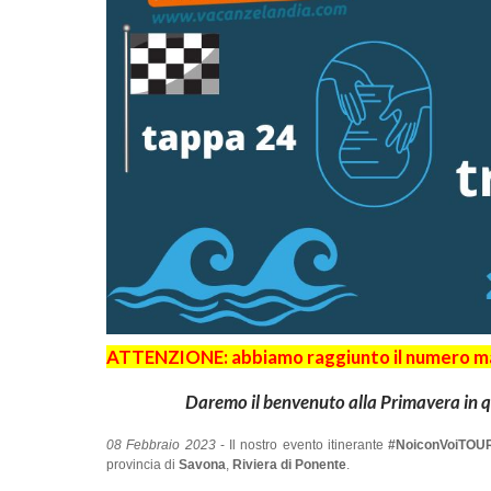
ATTENZIONE: abbiamo raggiunto il numero mass
Daremo il benvenuto alla Primavera in q
08 Febbraio 2023
- Il nostro evento itinerante
#NoiconVoiTOUR
provincia di
Savona
,
Riviera di Ponente
.