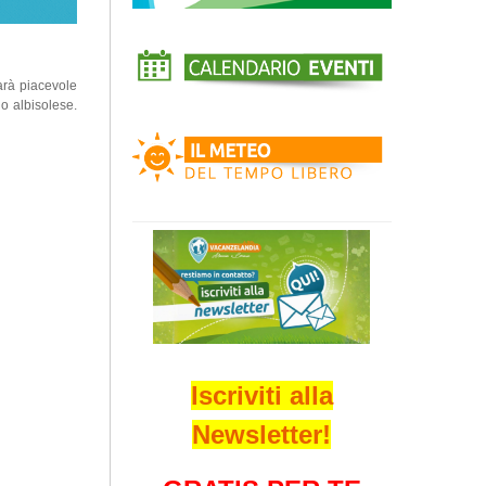
arà piacevole
io albisolese.
Iscriviti alla
Newsletter!