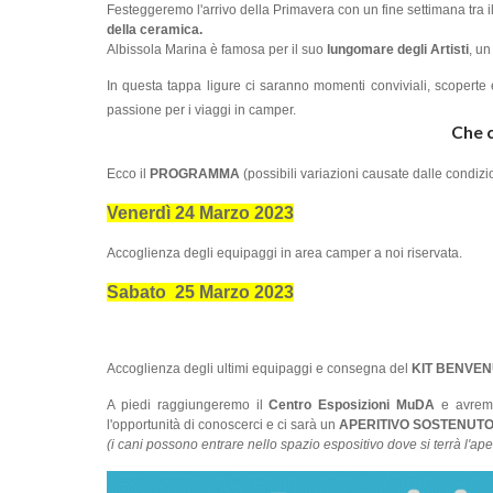
Festeggeremo l'arrivo della Primavera con un fine settimana tra 
della ceramica.
Albissola Marina è famosa per il suo
lungomare degli Artisti
, un
In questa tappa ligure ci saranno momenti conviviali, scoperte 
passione per i viaggi in camper.
Che 
Ecco il
PROGRAMMA
(possibili variazioni causate dalle condiz
Venerdì 24 Marzo 2023
Accoglienza degli equipaggi in area camper a noi riservata.
Sabato 25 Marzo 2023
Accoglienza degli ultimi equipaggi e consegna del
KIT BENVE
A piedi raggiungeremo il
Centro Esposizioni MuDA
e avremo
l'opportunità di conoscerci e ci sarà un
APERITIVO SOSTENUT
(i cani possono entrare nello spazio espositivo dove si terrà l'aper