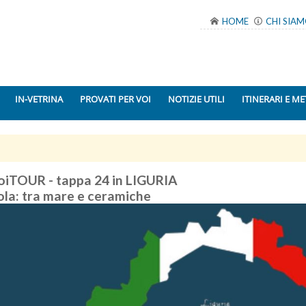
HOME
CHI SIA
IN-VETRINA
PROVATI PER VOI
NOTIZIE UTILI
ITINERARI E ME
iTOUR - tappa 24 in LIGURIA
ola: tra mare e ceramiche