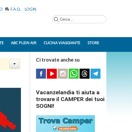
MO
F.A.Q.
LOGIN
Cerca...
TE
ABC PLEIN AIR
CUCINA VIAGGIANTE
STORE
Ci trovate anche su
Vacanzelandia ti aiuta a
trovare il CAMPER dei tuoi
SOGNI!