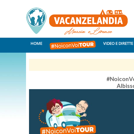
HOME
VIDEO E DIRETTE
#NoiconVo
Albiss