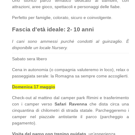
Uno storico parco tematico dedicato ai bambini, con
attrazioni, aree gioco, spettacoli e personaggi delle fiabe.
Perfetto per famiglie, colorato, sicuro e coinvolgente.
Fascia d'età ideale: 2- 10 anni
I cani sono ammessi purché condotti al guinzaglio. È
disponibile un locale Nursery.
Sabato sera libero
Cena in autonomia (o compagnia valuteremo in loco), relax o
passeggiata serale: la Romagna sa sempre come accoglierti.
Domenica 17 maggio
Check-out al mattino dal camper park Rimini e trasferimento
con i camper verso
Safari Ravenna
che dista circa una
cinquantina di chilometri di strada statale. Parcheggeremo i
camper nel piazzale antistante il parco (parcheggio a
pagamento).
Visita del parco con trenino guidato
, un’esperienza