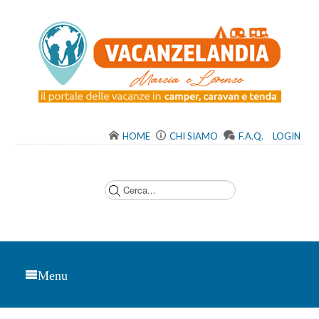
HOME
CHI SIAMO
F.A.Q.
LOGIN
C
e
r
c
a
.
.
.
Menu