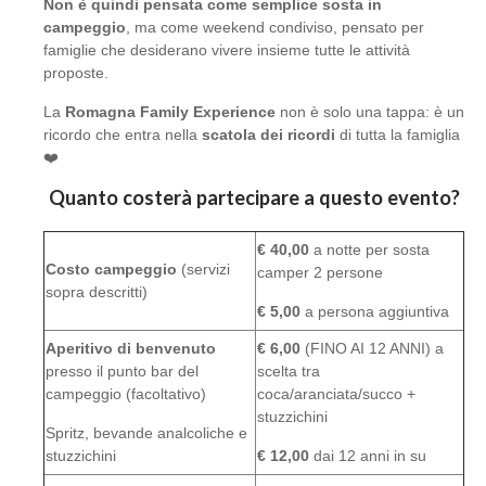
Non è quindi pensata come semplice sosta in
campeggio
, ma come weekend condiviso, pensato per
famiglie che desiderano vivere insieme tutte le attività
proposte.
La
Romagna Family Experience
non è solo una tappa: è un
ricordo che entra nella
scatola dei ricordi
di tutta la famiglia
❤️
Quanto costerà partecipare a questo evento?
€ 40,00
a notte per sosta
Costo campeggio
(servizi
camper 2 persone
sopra descritti)
€ 5,00
a persona aggiuntiva
Aperitivo di benvenuto
€ 6,00
(FINO AI 12 ANNI) a
presso il punto bar del
scelta tra
campeggio (facoltativo)
coca/aranciata/succo +
stuzzichini
Spritz, bevande analcoliche e
stuzzichini
€ 12,00
dai 12 anni in su