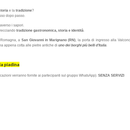
storia
e la
tradizione
?
sso dopo passo.
averso i sapori.
ntrecciando
tradizione gastronomica, storia e identità
.
la Romagna, a
San Giovanni in Marignano (RN)
, la porta di ingresso alla Valcon
na appena cotta alle pietre antiche di
uno dei borghi più belli d’Italia
.
la piadina
icazioni verranno fornite ai partecipanti sul gruppo WhatsApp).
SENZA SERVIZI