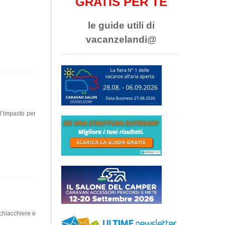
GRATIS PER TE
le guide utili di
vacanzelandi@
l’impasto per
 chiacchiere e