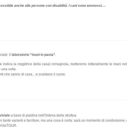
cessibile anche alle persone con disabilità. I cani sono ammessi.←
iale: il
laboratorio “mani in pasta”
.
e indica la reggitrice della casa) romagnola, metteremo letteralmente le mani nel
e una volta.
nti che sanno di casa... e scaldano il cuore.
iviale
a base di piadina nell'Osteria della struttua.
a in tante varianti e farciture, ma una cosa è certa: sarà un momento di condivisione,
conVoiTOUR.