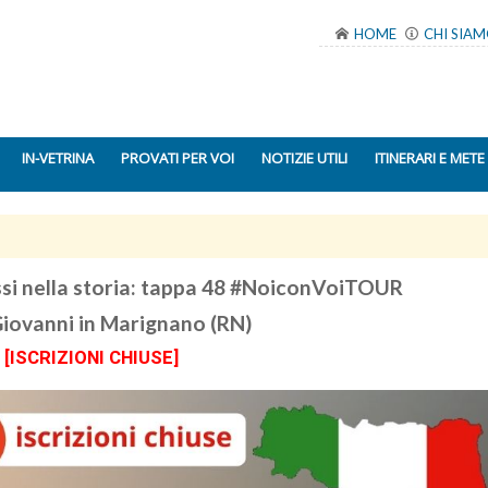
HOME
CHI SIA
IN-VETRINA
PROVATI PER VOI
NOTIZIE UTILI
ITINERARI E METE
ssi nella storia: tappa 48 #NoiconVoiTOUR
Giovanni in Marignano (RN)
[ISCRIZIONI CHIUSE]