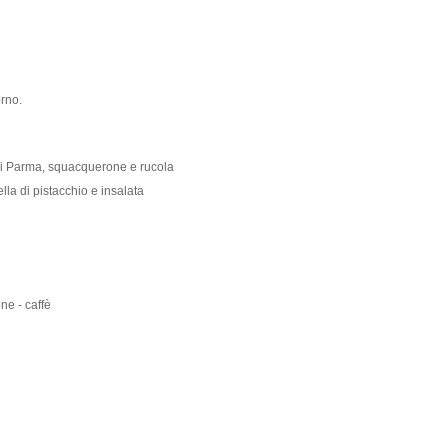
orno.
di Parma, squacquerone e rucola
ella di pistacchio e insalata
ne - caffè