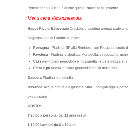
Perché per noi il cibo è anche questo:
stare bene insieme
.
Menù cena Vacanzelandia
Happy Ricc di Benvenuto
Crackers di piadina aromatizzate al f
Degustazione di Piadine a spicchi:
Romagna -
Piadina IGP alla Riminese con Prosciutto crudo 
Favolosa -
Piadina la sfogliata Mortadella, stracciatella, gran
Cassoni -
ripieni pomodoro e mozzarella , erbe e mozzarella
Pinsa
e
pizza
con farcitura gourmet fantasia dello chef.
Dessert:
Piadina con nutella
Bevande
: acqua naturale e gassata- vino 1 bottiglia ogni 4 perso
extra a parte
COSTO:
€ 25,00 a persona (dai 12 anni in su)
€ 19,00 bambini da 6 a 12 anni