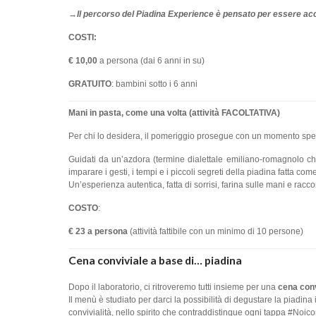
→
Il percorso del Piadina Experience è pensato per essere ac
COSTI:
€ 10,00
a persona (dai 6 anni in su)
GRATUITO
: bambini sotto i 6 anni
Mani in pasta, come una volta (attività FACOLTATIVA)
Per chi lo desidera, il pomeriggio prosegue con un momento spec
Guidati da un’azdora (termine dialettale emiliano-romagnolo ch
imparare i gesti, i tempi e i piccoli segreti della piadina fatta com
Un’esperienza autentica, fatta di sorrisi, farina sulle mani e racco
COSTO
:
€ 23 a persona
(attività fattibile con un minimo di 10 persone)
Cena conviviale a base di… piadina
Dopo il laboratorio, ci ritroveremo tutti insieme per una
cena conv
Il menù è studiato per darci la possibilità di degustare la piadin
convivialità, nello spirito che contraddistingue ogni tappa #Noi