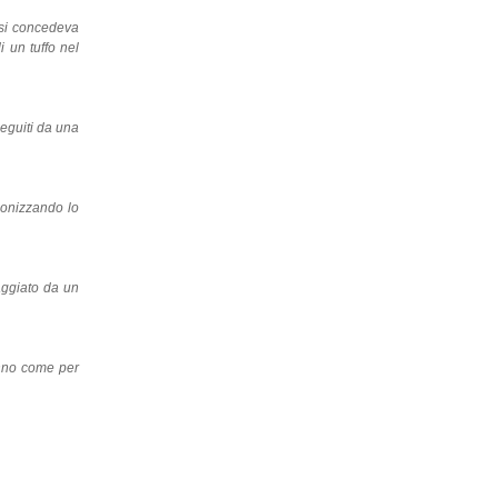
 si concedeva
 un tuffo nel
seguiti da una
monizzando lo
aggiato da un
anno come per