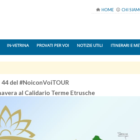
HOME
CHI SIA
IN-VETRINA
PROVATI PER VOI
NOTIZIE UTILI
ITINERARI E ME
 44 del #NoiconVoiTOUR
avera al Calidario Terme Etrusche