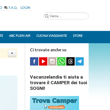
MO
F.A.Q.
LOGIN
Cerca...
TE
ABC PLEIN AIR
CUCINA VIAGGIANTE
STORE
Ci trovate anche su
Vacanzelandia ti aiuta a
trovare il CAMPER dei tuoi
SOGNI!