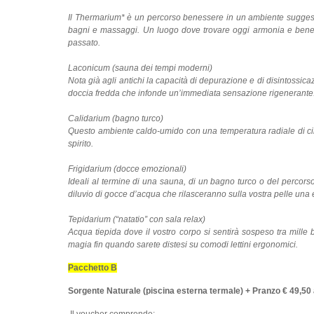
Il Thermarium* è un percorso benessere in un ambiente suggestiv
bagni e massaggi. Un luogo dove trovare oggi armonia e benesse
passato.
Laconicum (sauna dei tempi moderni)
Nota già agli antichi la capacità di depurazione e di disintossica
doccia fredda che infonde un’immediata sensazione rigenerante
Calidarium (bagno turco)
Questo ambiente caldo-umido con una temperatura radiale di circ
spirito.
Frigidarium (docce emozionali)
Ideali al termine di una sauna, di un bagno turco o del percorso
diluvio di gocce d’acqua che rilasceranno sulla vostra pelle una
Tepidarium (“natatio” con sala relax)
Acqua tiepida dove il vostro corpo si sentirà sospeso tra mille
magia fin quando sarete distesi su comodi lettini ergonomici.
Pacchetto B
Sorgente Naturale (piscina esterna termale) + Pranzo € 49,50