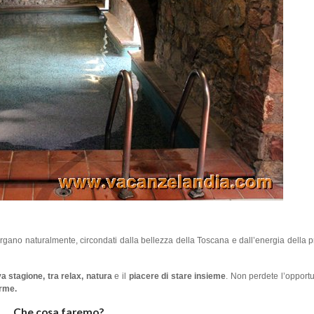
rgano naturalmente, circondati dalla bellezza della Toscana e dall’energia della 
a stagione, tra relax, natura
e il
piacere di stare insieme
. Non perdete l’opportu
erme.
Che cosa faremo?