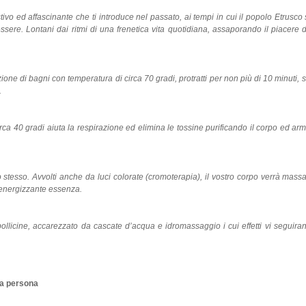
o ed affascinante che ti introduce nel passato, ai tempi in cui il popolo Etrusco
re. Lontani dai ritmi di una frenetica vita quotidiana, assaporando il piacere di
zione di bagni con temperatura di circa 70 gradi, protratti per non più di 10 minuti, 
.
a 40 gradi aiuta la respirazione ed elimina le tossine purificando il corpo ed ar
 stesso. Avvolti anche da luci colorate (cromoterapia), il vostro corpo verrà mass
 energizzante essenza.
 bollicine, accarezzato da cascate d’acqua e idromassaggio i cui effetti vi seguir
 a persona