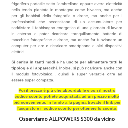
frigorifero portatile sotto l'ombrellone oppure avere elettricità
nella tenda piantata in montagna come bivacco, ma anche
per gli hobbisti della fotografia o drone, ma anche per i
professionisti che necessitano di un accumulatore per
soddisfare il fabbisogno energetico di una giornata di lavoro
in esterna e poter ricaricare tranquillamente batterie di
macchine fotografiche e drone, ma anche far funzionare un
computer per ore e ricaricare smartphone e altri dispositivi
elettrici.
Si carica in tanti modi
e ha
uscite per alimentare tutti le
tipologie di apparecchi
. Inoltre, si può ricaricare anche con
il modulo fotovoltaico... quindi è super versatile oltre ad
essere super compatta.
Poi il prezzo è più che abbordabile e con il nostro
codice sconto potrete acquistarla ad un prezzo molto
più conveniente. In fondo alla pagina trovate il link per
l'acquisto e il codice sconto per ottenere lo sconto.
Osserviamo ALLPOWERS S300 da vicino