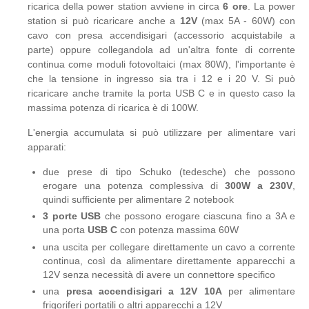
ricarica della power station avviene in circa
6 ore
. La power
station si può ricaricare anche a
12V
(max 5A - 60W) con
cavo con presa accendisigari (accessorio acquistabile a
parte) oppure collegandola ad un'altra fonte di corrente
continua come moduli fotovoltaici (max 80W), l'importante è
che la tensione in ingresso sia tra i 12 e i 20 V. Si può
ricaricare anche tramite la porta USB C e in questo caso la
massima potenza di ricarica è di 100W.
L'energia accumulata si può utilizzare per alimentare vari
apparati:
due prese di tipo Schuko (tedesche) che possono
erogare una potenza complessiva di
300W a 230V
,
quindi sufficiente per alimentare 2 notebook
3 porte USB
che possono erogare ciascuna fino a 3A e
una porta
USB C
con potenza massima 60W
una uscita per collegare direttamente un cavo a corrente
continua, così da alimentare direttamente apparecchi a
12V senza necessità di avere un connettore specifico
una
presa accendisigari a 12V 10A
per alimentare
frigoriferi portatili o altri apparecchi a 12V