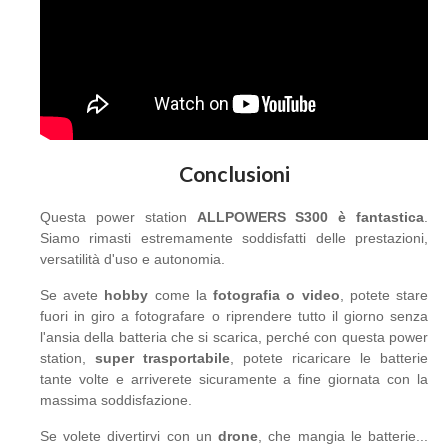
Conclusioni
Questa power station
ALLPOWERS S300 è fantastica
.
Siamo rimasti estremamente soddisfatti delle prestazioni,
versatilità d'uso e autonomia.
Se avete
hobby
come la
fotografia o video
, potete stare
fuori in giro a fotografare o riprendere tutto il giorno senza
l'ansia della batteria che si scarica, perché con questa power
station,
super trasportabile
, potete ricaricare le batterie
tante volte e arriverete sicuramente a fine giornata con la
massima soddisfazione.
Se volete divertirvi con un
drone
, che mangia le batterie...