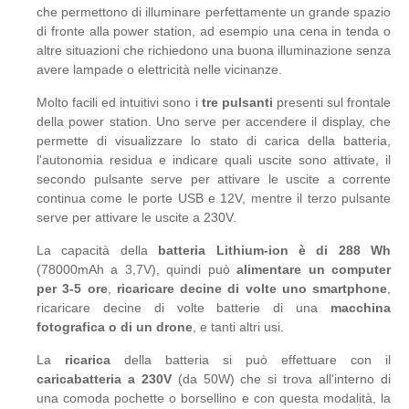
che permettono di illuminare perfettamente un grande spazio
di fronte alla power station, ad esempio una cena in tenda o
altre situazioni che richiedono una buona illuminazione senza
avere lampade o elettricità nelle vicinanze.
Molto facili ed intuitivi sono i
tre pulsanti
presenti sul frontale
della power station. Uno serve per accendere il display, che
permette di visualizzare lo stato di carica della batteria,
l'autonomia residua e indicare quali uscite sono attivate, il
secondo pulsante serve per attivare le uscite a corrente
continua come le porte USB e 12V, mentre il terzo pulsante
serve per attivare le uscite a 230V.
La capacità della
batteria Lithium-ion è di 288 Wh
(78000mAh a 3,7V), quindi può
alimentare un computer
per 3-5 ore
,
ricaricare decine di volte uno smartphone
,
ricaricare decine di volte batterie di una
macchina
fotografica o di un drone
, e tanti altri usi.
La
ricarica
della batteria si può effettuare con il
caricabatteria a 230V
(da 50W) che si trova all'interno di
una comoda pochette o borsellino e con questa modalità, la