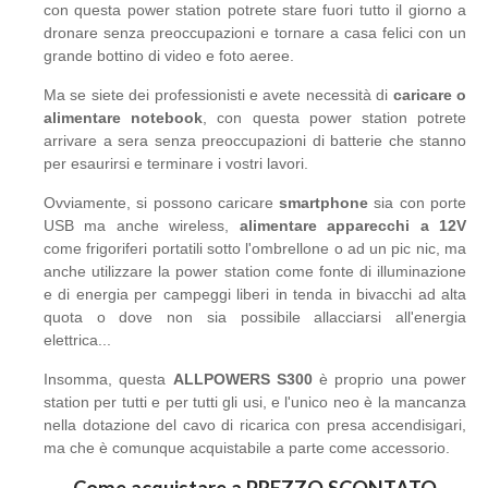
con questa power station potrete stare fuori tutto il giorno a
dronare senza preoccupazioni e tornare a casa felici con un
grande bottino di video e foto aeree.
Ma se siete dei professionisti e avete necessità di
caricare o
alimentare notebook
, con questa power station potrete
arrivare a sera senza preoccupazioni di batterie che stanno
per esaurirsi e terminare i vostri lavori.
Ovviamente, si possono caricare
smartphone
sia con porte
USB ma anche wireless,
alimentare apparecchi a 12V
come frigoriferi portatili sotto l'ombrellone o ad un pic nic, ma
anche utilizzare la power station come fonte di illuminazione
e di energia per campeggi liberi in tenda in bivacchi ad alta
quota o dove non sia possibile allacciarsi all'energia
elettrica...
Insomma, questa
ALLPOWERS S300
è proprio una power
station per tutti e per tutti gli usi, e l'unico neo è la mancanza
nella dotazione del cavo di ricarica con presa accendisigari,
ma che è comunque acquistabile a parte come accessorio.