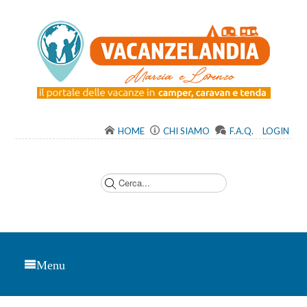
HOME
CHI SIAMO
F.A.Q.
LOGIN
C
e
r
c
a
.
.
.
Menu