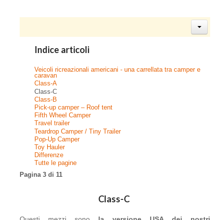
Indice articoli
Veicoli ricreazionali americani - una carrellata tra camper e
caravan
Class-A
Class-C
Class-B
Pick-up camper – Roof tent
Fifth Wheel Camper
Travel trailer
Teardrop Camper / Tiny Trailer
Pop-Up Camper
Toy Hauler
Differenze
Tutte le pagine
Pagina 3 di 11
Class-C
Questi mezzi sono
la versione USA dei nostri