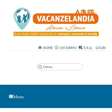
HOME
CHI SIAMO
F.A.Q.
LOGIN
C
e
r
c
a
.
.
.
Menu