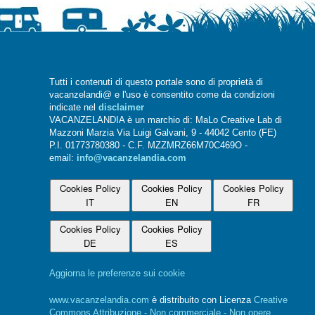
Tutti i contenuti di questo portale sono di proprietà di
vacanzelandi@ e l'uso è consentito come da condizioni
indicate nel
disclaimer
VACANZELANDIA è un marchio di: MaLo Creative Lab di
Mazzoni Marzia Via Luigi Galvani, 9 - 44042 Cento (FE)
P.I. 01773780380 - C.F. MZZMRZ66M70C469O -
email:
info@vacanzelandia.com
Cookies Policy
Cookies Policy
Cookies Policy
IT
EN
FR
Cookies Policy
Cookies Policy
DE
ES
Aggiorna le preferenze sui cookie
www.vacanzelandia.com
è distribuito con Licenza
Creative
Commons Attribuzione - Non commerciale - Non opere