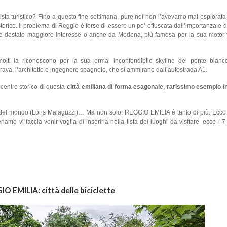
sta turistico? Fino a questo fine settimana, pure noi non l’avevamo mai esplorata 
 storico. Il problema di Reggio è forse di essere un po’ offuscata dall’importanza e d
e destato maggiore interesse o anche da Modena, più famosa per la sua motor v
, molti la riconoscono per la sua ormai inconfondibile skyline del ponte bian
ava, l’architetto e ingegnere spagnolo, che si ammirano dall’autostrada A1.
l centro storico di questa
città emiliana di
forma esagonale, rarissimo esempio i
 belli del mondo (Loris Malaguzzi)… Ma non solo! REGGIO EMILIA è tanto di più. Ecco
amo vi faccia venir voglia di inserirla nella lista dei luoghi da visitare, ecco i 7
IO EMILIA: città delle biciclette