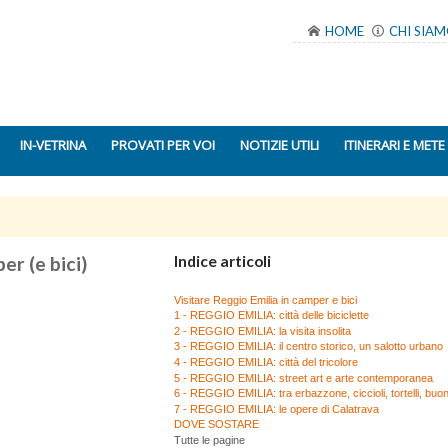
HOME
CHI SIA
IN-VETRINA
PROVATI PER VOI
NOTIZIE UTILI
ITINERARI E METE
er (e bici)
Indice articoli
Visitare Reggio Emilia in camper e bici
1 - REGGIO EMILIA: città delle biciclette
2 - REGGIO EMILIA: la visita insolita
3 - REGGIO EMILIA: il centro storico, un salotto urbano
4 - REGGIO EMILIA: città del tricolore
5 - REGGIO EMILIA: street art e arte contemporanea
6 - REGGIO EMILIA: tra erbazzone, ciccioli, tortelli, buon
7 - REGGIO EMILIA: le opere di Calatrava
DOVE SOSTARE
Tutte le pagine