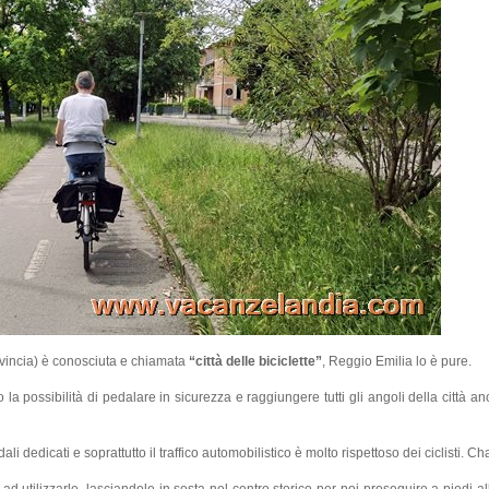
vincia) è conosciuta e chiamata
“città delle biciclette”
, Reggio Emilia lo è pure.
la possibilità di pedalare in sicurezza e raggiungere tutti gli angoli della città an
ali dedicati e soprattutto il traffico automobilistico è molto rispettoso dei ciclisti. C
ad utilizzarle, lasciandole in sosta nel centro storico per poi proseguire a piedi all