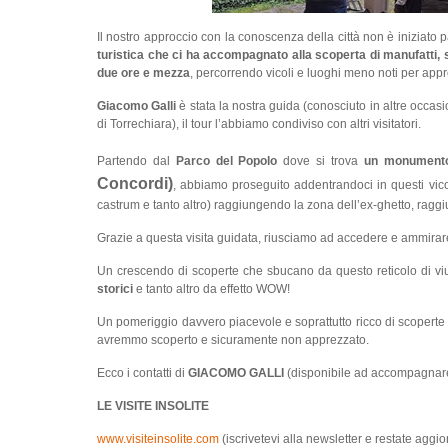
Il nostro approccio con la conoscenza della città non è iniziato 
turistica che ci ha accompagnato alla scoperta di manufatti, st
due ore e mezza
, percorrendo vicoli e luoghi meno noti per appre
Giacomo Galli
è stata la nostra guida (conosciuto in altre occasi
di Torrechiara), il tour l’abbiamo condiviso con altri visitatori.
Partendo dal
Parco del Popolo
dove si trova
un monumento d
Concordi)
, abbiamo proseguito addentrandoci in questi vicol
castrum e tanto altro) raggiungendo la zona dell’ex-ghetto, raggiun
Grazie a questa visita guidata, riusciamo ad accedere e ammirar
Un crescendo di scoperte che sbucano da questo reticolo di 
storici
e tanto altro da effetto WOW!
Un pomeriggio davvero piacevole e soprattutto ricco di scopert
avremmo scoperto e sicuramente non apprezzato.
Ecco i contatti di
GIACOMO GALLI
(disponibile ad accompagnare 
LE VISITE INSOLITE
www.visiteinsolite.com
(iscrivetevi alla newsletter e restate aggior