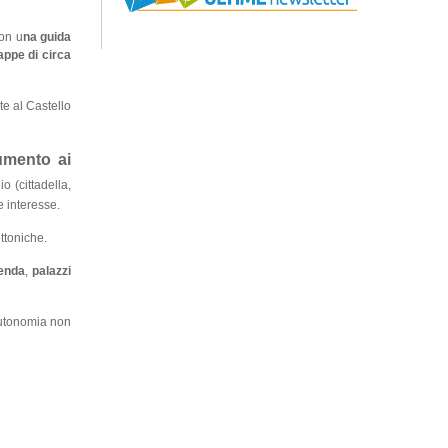
con u
na guida
appe di circa
e al Castello
mento ai
 (cittadella,
e interesse.
ttoniche.
enda
,
palazzi
autonomia non