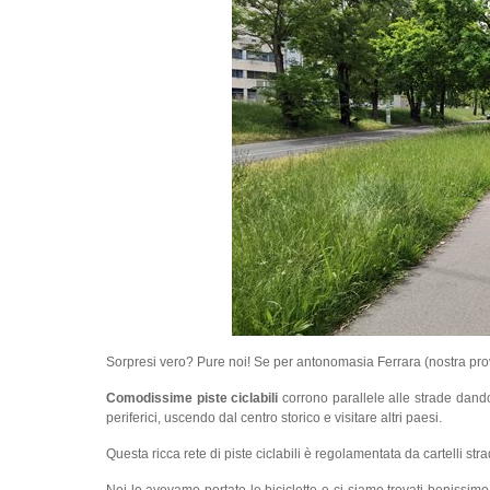
Sorpresi vero? Pure noi! Se per antonomasia Ferrara (nostra pro
Comodissime piste ciclabili
corrono parallele alle strade dando 
periferici, uscendo dal centro storico e visitare altri paesi.
Questa ricca rete di piste ciclabili è regolamentata da cartelli strad
Noi le avevamo portate le biciclette e ci siamo trovati benissimo 