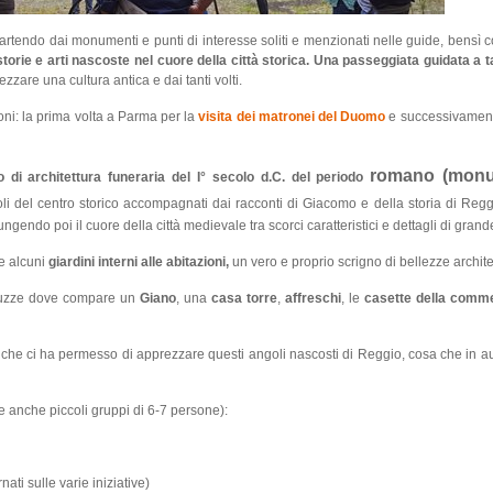
partendo dai monumenti e punti di interesse soliti e menzionati nelle guide, bensì 
orie e arti nascoste nel cuore della città storica.
Una passeggiata guidata a t
zzare una cultura antica e dai tanti volti.
oni: la prima volta a Parma per la
visita dei matronei del Duomo
e successivament
romano (monu
i architettura funeraria del I° secolo d.C. del periodo
i del centro storico accompagnati dai racconti di Giacomo e della storia di Reggio
gendo poi il cuore della città medievale tra scorci caratteristici e dettagli di grand
e alcuni
giardini interni alle abitazioni,
un vero e proprio scrigno di bellezze archite
viuzze dove compare un
Giano
, una
casa torre
,
affreschi
, le
casette della comm
e che ci ha permesso di apprezzare questi angoli nascosti di Reggio, cosa che in 
anche piccoli gruppi di 6-7 persone):
nati sulle varie iniziative)