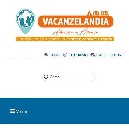
HOME
CHI SIAMO
F.A.Q.
LOGIN
C
e
r
c
a
.
.
.
Menu