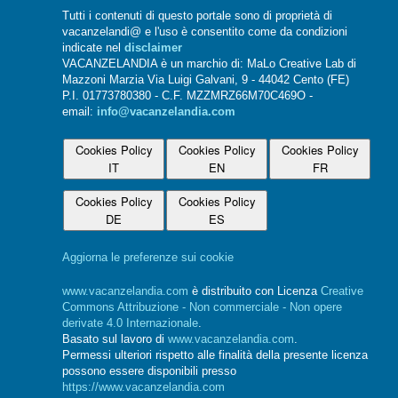
Tutti i contenuti di questo portale sono di proprietà di
vacanzelandi@ e l'uso è consentito come da condizioni
indicate nel
disclaimer
VACANZELANDIA è un marchio di: MaLo Creative Lab di
Mazzoni Marzia Via Luigi Galvani, 9 - 44042 Cento (FE)
P.I. 01773780380 - C.F. MZZMRZ66M70C469O -
email:
info@vacanzelandia.com
Cookies Policy
Cookies Policy
Cookies Policy
IT
EN
FR
Cookies Policy
Cookies Policy
DE
ES
Aggiorna le preferenze sui cookie
www.vacanzelandia.com
è distribuito con Licenza
Creative
Commons Attribuzione - Non commerciale - Non opere
derivate 4.0 Internazionale
.
Basato sul lavoro di
www.vacanzelandia.com
.
Permessi ulteriori rispetto alle finalità della presente licenza
possono essere disponibili presso
https://www.vacanzelandia.com