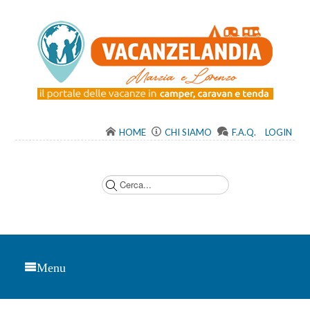
HOME
CHI SIAMO
F.A.Q.
LOGIN
C
e
r
c
a
.
.
.
Menu