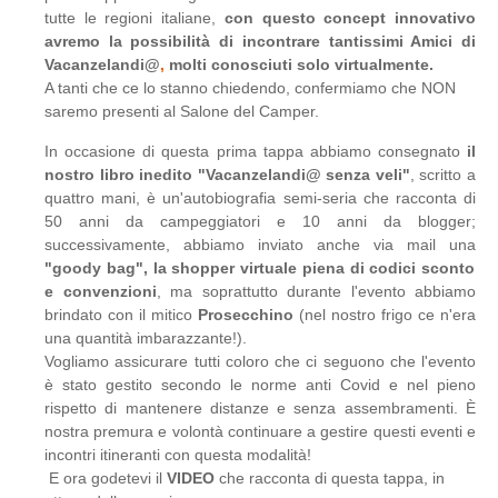
tutte le regioni italiane,
con questo concept innovativo
avremo la possibilità di incontrare tantissimi Amici di
Vacanzelandi@
,
molti conosciuti solo virtualmente.
A tanti che ce lo stanno chiedendo, confermiamo che NON
saremo presenti al Salone del Camper.
In occasione di questa prima tappa abbiamo consegnato
il
nostro libro inedito "Vacanzelandi@ senza veli"
, scritto a
quattro mani, è un'autobiografia semi-seria che racconta di
50 anni da campeggiatori e 10 anni da blogger;
successivamente, abbiamo inviato anche via mail una
"goody bag", la shopper virtuale piena di codici sconto
e convenzioni
, ma soprattutto durante l'evento abbiamo
brindato con il mitico
Prosecchino
(nel nostro frigo ce n'era
una quantità imbarazzante!).
Vogliamo assicurare tutti coloro che ci seguono che l'evento
è stato gestito secondo le norme anti Covid e nel pieno
rispetto di mantenere distanze e senza assembramenti. È
nostra premura e volontà continuare a gestire questi eventi e
incontri itineranti con questa modalità!
E ora godetevi il
VIDEO
che racconta di questa tappa, in