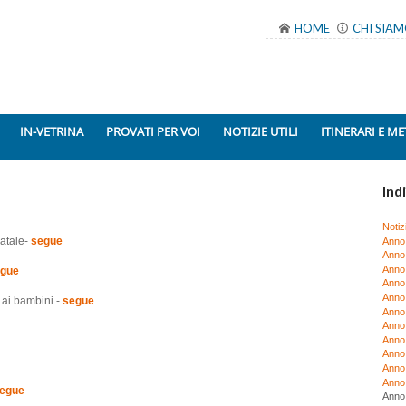
HOME
CHI SIA
IN-VETRINA
PROVATI PER VOI
NOTIZIE UTILI
ITINERARI E ME
Indi
Notiz
Natale-
segue
Anno
Anno
Anno
gue
Anno
Anno
 ai bambini -
segue
Anno
Anno
Anno
Anno
Anno
Anno
egue
Anno