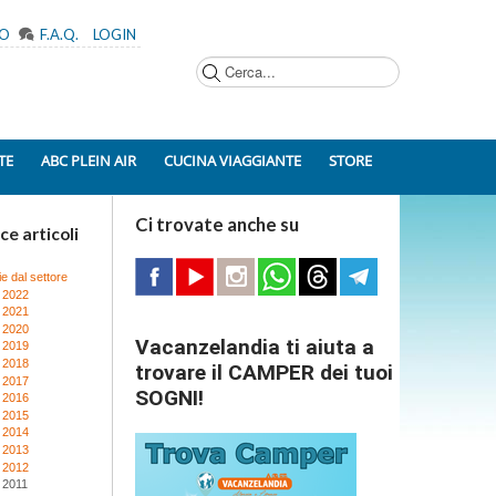
MO
F.A.Q.
LOGIN
Cerca...
TE
ABC PLEIN AIR
CUCINA VIAGGIANTE
STORE
Ci trovate anche su
ce articoli
ie dal settore
 2022
 2021
 2020
Vacanzelandia ti aiuta a
 2019
 2018
trovare il CAMPER dei tuoi
 2017
SOGNI!
 2016
 2015
 2014
 2013
 2012
 2011