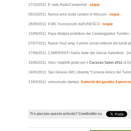
27/10/2011: E' nata RadioCamperisti -
segue
05/10/2011: Nuova area sosta camper in Abruzzo -
segue
28/09/2011: Il MIC riconosciuto dall'UNESCO -
segue
15/09/2011: Papa Wojtyla protettore dei Campeggiatori Turistici 
07/07/2011: Nasce YouCamp: il primo social network dei turisti pl
27/06/2011: CAMPERISTI: Kalòs ìrtate stin Grecìa Salentina! - Zo
16/06/2011: Vinci i biglietti gratis per il
Caravan Salon 2011
di Dü
19/05/2011: San Ginesio (MC) diventa "Comune Amico del Turism
13/04/2011: comunicato stampa
Aumenti del gasolio: Il governo
Ti è piaciuto questo articolo? Condividilo su