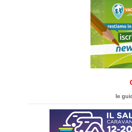
le gui