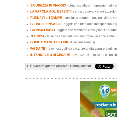
SICUREZZA IN VIAGGIO
- Una raccolta di informazioni utili e 
LA PAROLA AGLI ESPERTI
- certi argomenti vanno approfon
PLEINAIR a 4 ZAMPE
- consigli e suggerimenti per vivere va
GLI INDISPENSABILI
- oggetti che riteniamo indispensabili 
I CONSIGLIABILI
- oggetti che riteniamo consigliabili per un
TECNICA
- la tecnica "toccata con mano" da vacanzelandia 
GUIDE E MANUALI - LIBRI
di vacanzelandi@
FAI DA TE
- lavori eseguiti da vacanzelandia oppure dagli a
IL TENDALINO DI CESARE
- divagazioni, riflessioni e consi
Ti è piaciuto questo articolo? Condividilo su