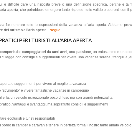
difficile dare una risposta breve o una definizione specifica, perché è talm
aria aperta
, che potrebbero emergere tante risposte, tutte valide e coerenti con il pr
sa far rientrare tutte le espressioni della vacanza all'aria aperta. Abbiamo prov
e del turismo all'aria aperta
...
segue
PRATICI PER I TURISTI ALL'ARIA APERTA
camperisti e campeggiatori da tanti anni
, una passione, un entusiasmo e una c
hi ci legge con consigli e suggerimenti per vivere una vacanza serena, tranquilla,
ria aperta e suggerimenti per vivere al meglio la vacanza
le "strumento" e vivere fantastiche vacanze in campeggio
ierla, un veicolo ricreazionale poco diffuso ma con grandi potenzialità
pratico, vantaggi e svantaggi, ma soprattutto consigli e suggerimenti
tare ecoturisti e turisti responsabili
 di bordo in camper e caravan e tenere in perfetta forma il nostro tanto amato veicolo