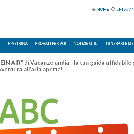
HOME
CHI SIA
IN-VETRINA
PROVATI PER VOI
NOTIZIE UTILI
ITINERARI E ME
EIN AIR" di Vacanzelandia - la tua guida affidabile 
vventura all'aria aperta!