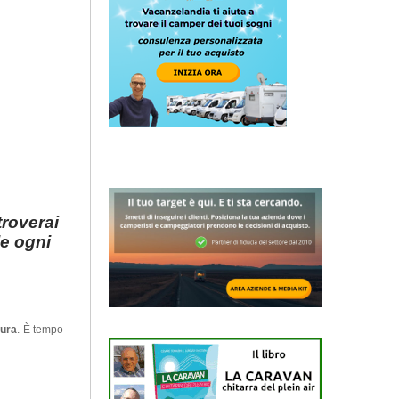
troverai
le ogni
tura
. È tempo