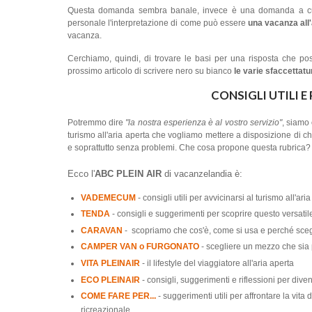
Questa domanda sembra banale, invece è una domanda a cui è 
personale l'interpretazione di come può essere
una vacanza all'
vacanza.
Cerchiamo, quindi, di trovare le basi per una risposta che pos
prossimo articolo di scrivere nero su bianco
le varie sfaccettatur
CONSIGLI UTILI E 
Potremmo dire
"la nostra esperienza è al vostro servizio"
, siamo
turismo all'aria aperta che vogliamo mettere a disposizione di c
e soprattutto senza problemi. Che cosa propone questa rubrica?
Ecco l
'
ABC PLEIN AIR
di vacanzelandia è:
VADEMECUM
- consigli utili per avvicinarsi al turismo all'a
TENDA
- consigli e suggerimenti per scoprire questo versati
CARAVAN
- scopriamo che cos'è, come si usa e perché scegl
CAMPER VAN o FURGONATO
- scegliere un mezzo che sia 
VITA PLEINAIR
- il lifestyle del viaggiatore all'aria aperta
ECO PLEINAIR
- consigli, suggerimenti e riflessioni per diven
COME FARE PER...
- suggerimenti utili per affrontare la vita
ricreazionale