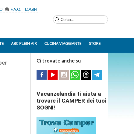
MO
F.A.Q.
LOGIN
Cerca...
TE
ABC PLEIN AIR
CUCINA VIAGGIANTE
STORE
Ci trovate anche su
per
Vacanzelandia ti aiuta a
trovare il CAMPER dei tuoi
SOGNI!