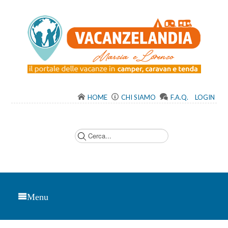
HOME
CHI SIAMO
F.A.Q.
LOGIN
C
e
r
c
a
.
.
.
Menu