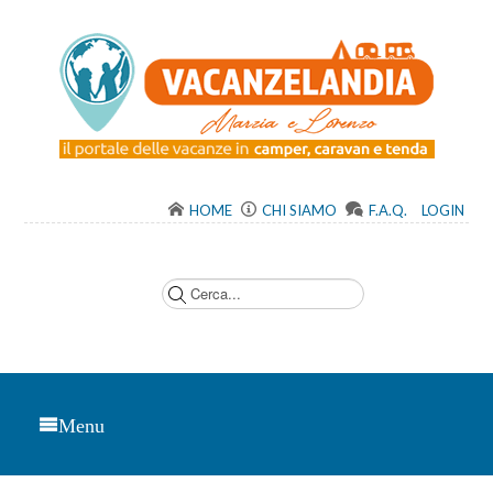
HOME
CHI SIAMO
F.A.Q.
LOGIN
C
e
r
c
a
.
.
.
Menu