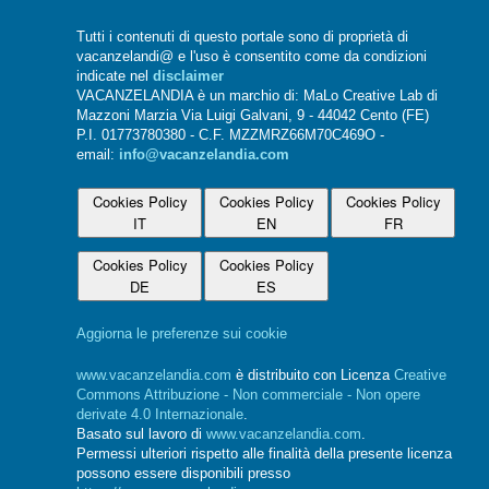
Tutti i contenuti di questo portale sono di proprietà di
vacanzelandi@ e l'uso è consentito come da condizioni
indicate nel
disclaimer
VACANZELANDIA è un marchio di: MaLo Creative Lab di
Mazzoni Marzia Via Luigi Galvani, 9 - 44042 Cento (FE)
P.I. 01773780380 - C.F. MZZMRZ66M70C469O -
email:
info@vacanzelandia.com
Cookies Policy
Cookies Policy
Cookies Policy
IT
EN
FR
Cookies Policy
Cookies Policy
DE
ES
Aggiorna le preferenze sui cookie
www.vacanzelandia.com
è distribuito con Licenza
Creative
Commons Attribuzione - Non commerciale - Non opere
derivate 4.0 Internazionale
.
Basato sul lavoro di
www.vacanzelandia.com
.
Permessi ulteriori rispetto alle finalità della presente licenza
possono essere disponibili presso