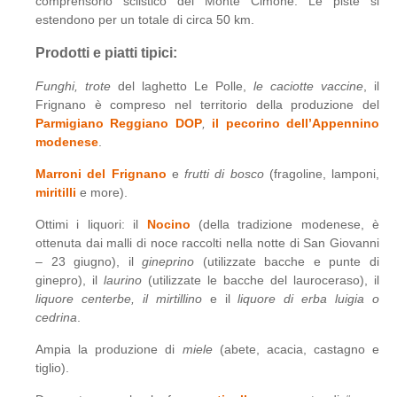
comprensorio sciistico del Monte Cimone. Le piste si
estendono per un totale di circa 50 km.
Prodotti e piatti tipici:
Funghi, trote
del laghetto Le Polle,
le caciotte vaccine
, il
Frignano è compreso nel territorio della produzione del
Parmigiano Reggiano DOP
,
il pecorino dell’Appennino
modenese
.
Marroni del Frignano
e
frutti di bosco
(fragoline, lamponi,
miritilli
e more).
Ottimi i liquori: il
Nocino
(della tradizione modenese, è
ottenuta dai malli di noce raccolti nella notte di San Giovanni
– 23 giugno), il
gineprino
(utilizzate bacche e punte di
ginepro), il
laurino
(utilizzate le bacche del lauroceraso), il
liquore centerbe, il mirtillino
e il
liquore di erba luigia o
cedrina
.
Ampia la produzione di
miele
(abete, acacia, castagno e
tiglio).