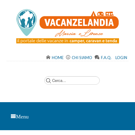
HOME
CHI SIAMO
F.A.Q.
LOGIN
C
e
r
c
a
.
.
.
Menu