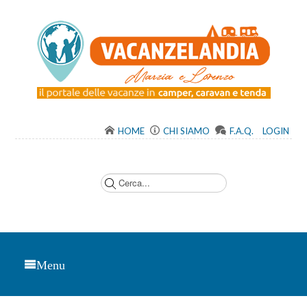
HOME
CHI SIAMO
F.A.Q.
LOGIN
C
e
r
c
a
.
.
.
Menu