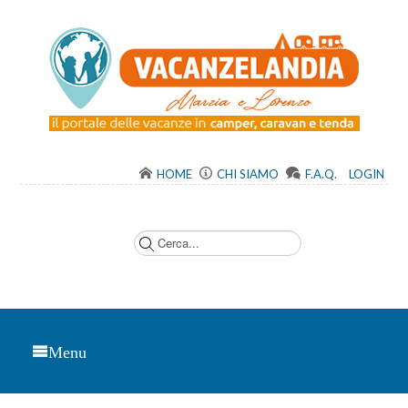
HOME
CHI SIAMO
F.A.Q.
LOGIN
C
e
r
c
a
.
.
.
Menu