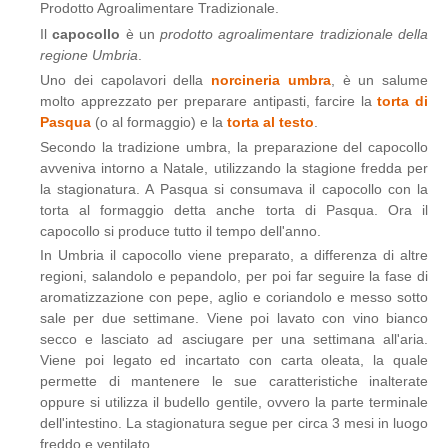
Prodotto Agroalimentare Tradizionale.
Il
capocollo
è un
prodotto agroalimentare tradizionale della
regione Umbria
.
Uno dei capolavori della
norcineria umbra
, è un salume
molto apprezzato per preparare antipasti, farcire la
torta di
Pasqua
(o al formaggio) e la
torta al testo
.
Secondo la tradizione umbra, la preparazione del capocollo
avveniva intorno a Natale, utilizzando la stagione fredda per
la stagionatura. A Pasqua si consumava il capocollo con la
torta al formaggio detta anche torta di Pasqua. Ora il
capocollo si produce tutto il tempo dell'anno.
In Umbria il capocollo viene preparato, a differenza di altre
regioni, salandolo e pepandolo, per poi far seguire la fase di
aromatizzazione con pepe, aglio e coriandolo e messo sotto
sale per due settimane. Viene poi lavato con vino bianco
secco e lasciato ad asciugare per una settimana all'aria.
Viene poi legato ed incartato con carta oleata, la quale
permette di mantenere le sue caratteristiche inalterate
oppure si utilizza il budello gentile, ovvero la parte terminale
dell'intestino. La stagionatura segue per circa 3 mesi in luogo
freddo e ventilato.