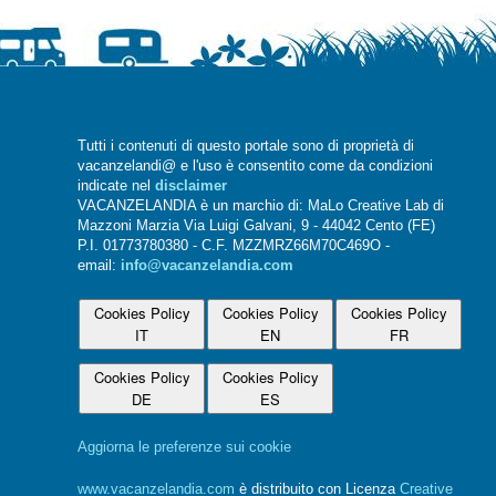
Tutti i contenuti di questo portale sono di proprietà di
vacanzelandi@ e l'uso è consentito come da condizioni
indicate nel
disclaimer
VACANZELANDIA è un marchio di: MaLo Creative Lab di
Mazzoni Marzia Via Luigi Galvani, 9 - 44042 Cento (FE)
P.I. 01773780380 - C.F. MZZMRZ66M70C469O -
email:
info@vacanzelandia.com
Cookies Policy
Cookies Policy
Cookies Policy
IT
EN
FR
Cookies Policy
Cookies Policy
DE
ES
Aggiorna le preferenze sui cookie
www.vacanzelandia.com
è distribuito con Licenza
Creative