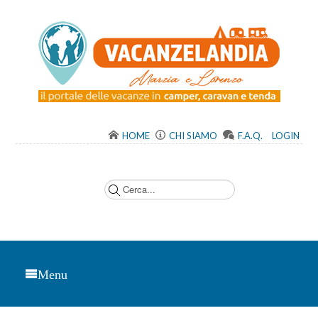
HOME
CHI SIAMO
F.A.Q.
LOGIN
C
e
r
c
a
.
.
.
Menu