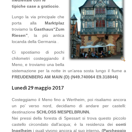
medievale con le
tipiche case a graticcio
.
Lungo la via principale che
porta alla
Marktplaz
troviamo la
Gasthaus“Zum
Riesen”
, la più antica
locanda della Germania .
Ci spostiamo di pochi
chilometri costeggiando il
Meno, e troviamo una bella
sistemazione per la notte in un’area sosta lungo il fiume a
FREUDENBERG AM MAIN (D) (N49.740064 E9.318844)
Lunedì 29 maggio 2017
Costeggiamo il Meno fino a Wertheim, poi risaliamo ancora
un po’ verso nord, decidiamo di andare per castelli:
destinazione
SCHLOSS MESPELBRUNN.
Nei pressi della foresta di Spessart si trova questo piccolo
castello circondato dall’acqua; è la residenza dei
conti
Ingelheim
i quali vivono ancora al suo interno
. (Parcheggio