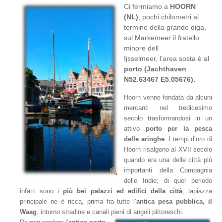
Ci fermiamo a
HOORN
(NL)
, pochi chilometri al
termine della grande diga,
sul Markemeer il fratello
minore dell
Ijsselmeer, l’area sosta è al
porto (Jachthaven
N52.63467 E5.05676).
Hoorn venne fondata da alcuni
mercanti nel tredicesimo
secolo trasformandosi in un
attivo
porto per la pesca
delle aringhe
. I tempi d’oro di
Hoorn risalgono al XVII secolo
quando era una delle città più
importanti della Compagnia
delle Indie; di quel periodo
infatti sono i
più bei palazzi ed edifici della città
; lapiazza
principale ne è ricca, prima fra tutte l’
antica pesa pubblica, il
Waag
, intorno stradine e canali pieni di angoli pittoreschi.