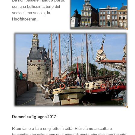
Da non perdere l’
antico porto
,
con una bellissima torre del
sedicesimo secolo, la
Hoofdtorenm
.
Domenica 4 giugno 2017
Ritorniamo a fare un giretto in città. Riusciamo a scattare
fotografie con calma senza la ressa di gente che abbiamo trovato