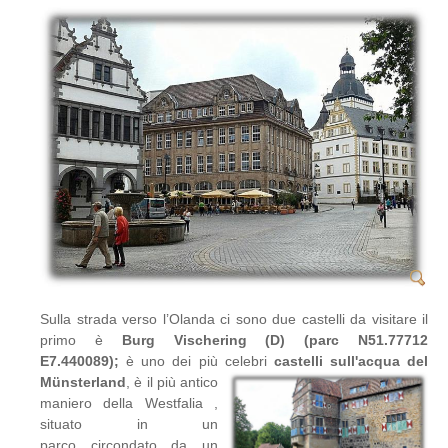
Sulla strada verso l’Olanda ci sono due castelli da visitare il
primo è
Burg Vischering (D) (parc N51.77712
E7.440089);
è uno dei più celebri
castelli sull'acqua del
Münsterland
, è il più antico
maniero della Westfalia ,
situato in un
parco circondato da un