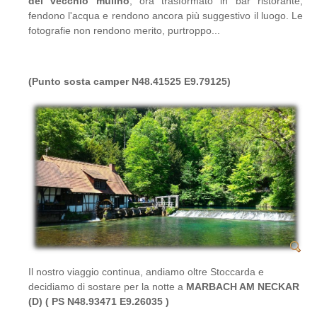
del vecchio mulino
, ora trasformato in bar ristorante,
fendono l'acqua e rendono ancora più suggestivo il luogo. Le
fotografie non rendono merito, purtroppo...
(Punto sosta camper N48.41525 E9.79125)
Il nostro viaggio continua, andiamo oltre Stoccarda e
decidiamo di sostare per la notte a
MARBACH AM NECKAR
(D) ( PS N48.93471 E9.26035 )