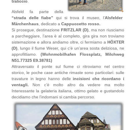
traliccio
.
Alsfeld fa parte della
“strada delle fiabe”
qui si trova il museo, l’
Alsfelder
Märchenhaus
, dedicato a
Cappuccetto rosso.
Si prosegue, destinazione
FRITZLAR (D)
, ma non riusciamo
a parcheggiare, l’area è al completo, gira gira non troviamo
sistemazione e allora andiamo oltre, ci fermiamo a
HÖXTER
(D)
, lungo il fiume Weser, qui c’è un’area sosta deliziosa, ne
approfittiamo.
(Wohnmobilhafen Flossplatz, Milchweg
N51.77325 E9.38781)
Attraversato il ponte sul fiume ci ritroviamo nel centro
storico, le poche case antiche rimaste sono particolari: sulle
travature in legno hanno delle
incisioni che ricordano i
ventagli.
Non c’è molto altro da vedere ma molto
Interessante la gelateria italiana, ottimo gelato e gustandolo
decidiamo che l’indomani si cambia percorso.