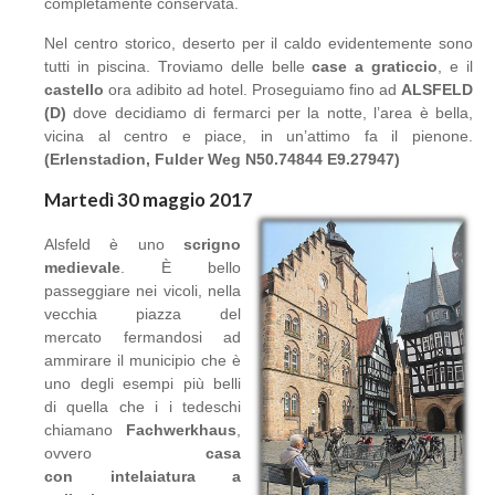
completamente conservata.
Nel centro storico, deserto per il caldo evidentemente sono
tutti in piscina. Troviamo delle belle
case a graticcio
, e il
castello
ora adibito ad hotel. Proseguiamo fino ad
ALSFELD
(D)
dove decidiamo di fermarci per la notte, l’area è bella,
vicina al centro e piace, in un’attimo fa il pienone.
(Erlenstadion, Fulder Weg N50.74844 E9.27947)
Martedì 30 maggio 2017
Alsfeld è uno
scrigno
medievale
. È bello
passeggiare nei vicoli, nella
vecchia piazza del
mercato fermandosi ad
ammirare il municipio che è
uno degli esempi più belli
di quella che i i tedeschi
chiamano
Fachwerkhaus
,
ovvero
casa
con intelaiatura a