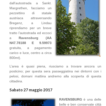
dall’autostrada a Sankt.
Margrethen, facciamo un
pezzettino di statale
austriaca attraversando
Bregenz, a Lindau
riprendiamo per un breve
tratto l’autostrada ed eccoci
a
Ravensburg (AA
N47.78188 E 9.59973
gratuita, a pagamento
carico e luce, centro a circa
800mt).
L’area è quasi piena, riusciamo a trovare ancora un
posticino; per questa sera passeggiatina nei dintorni con i
pelosi, domani mattina andremo alla scoperta di questa
cittadina.
Sabato 27 maggio 2017
RAVENSBURG
è una delle
belle e ben conservate città