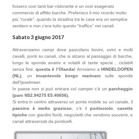
fossero così tanti bar-ristorante e un così esagerato
commercio di affitto barche. Preferisco il mio ricordo molto
più
“rurale”
, quando la stradina tra le case era un semplice
sentiero e non c’era tutto questo “traffico” nei canali.
Sabato 3 giugno 2017
Attraversiamo campi dove pascolano bovini, ovini e molti
cavalli, ponti su canali, che si alzano al passaggio di barche,
lungo le sponde anatre e volatili di tante specie , ciclabili
senza fine:
questa è l’Olanda!
Arriviamo a
HINDELOOPEN
(NL)
, un
incantevole borgo marinaro
sulle sponde
dell’Ijsselmeer.
In paese non si può entrare col camper c’è un
parcheggio
(parc N52.94275 E5.40656).
Si entra in centro attraverso un ponte mobile su un canale, il
paesino è molto grazioso
, c’è il
porticciolo
,
casette
tipiche
con giardini fioriti, negozietti che vendono souvenir, e
canali attraversati da ponticelli.