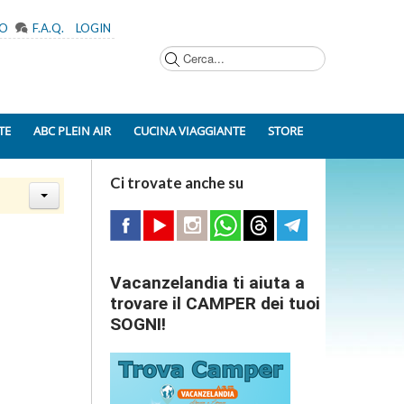
MO
F.A.Q.
LOGIN
Cerca...
TE
ABC PLEIN AIR
CUCINA VIAGGIANTE
STORE
Ci trovate anche su
Vacanzelandia ti aiuta a
trovare il CAMPER dei tuoi
SOGNI!