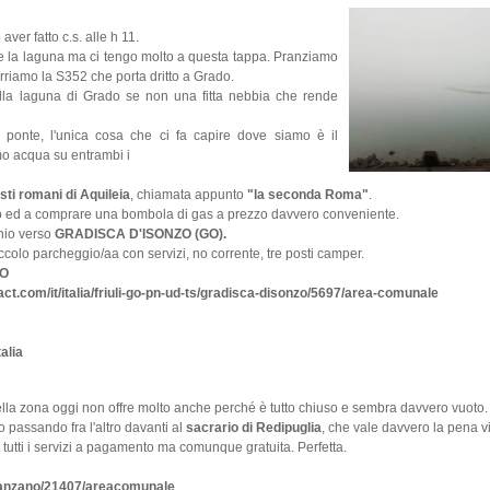
ver fatto c.s. alle h 11.
 e la laguna ma ci tengo molto a questa tappa. Pranziamo
rriamo la S352 che porta dritto a Grado.
lla laguna di Grado se non una fitta nebbia che rende
ul ponte, l'unica cosa che ci fa capire dove siamo è il
o acqua su entrambi i
esti romani di Aquileia
, chiamata appunto
"la seconda Roma"
.
io ed a comprare una bombola di gas a prezzo davvero conveniente.
hio verso
GRADISCA D'ISONZO (GO).
colo parcheggio/aa con servizi, no corrente, tre posti camper.
ZO
t.com/it/italia/friuli-go-pn-ud-ts/gradisca-disonzo/5697/area-comunale
alia
lla zona oggi non offre molto anche perché è tutto chiuso e sembra davvero vuoto.
passando fra l'altro davanti al
sacrario di Redipuglia
, che vale davvero la pena vi
n tutti i servizi a pagamento ma comunque gratuita. Perfetta.
taranzano/21407/areacomunale