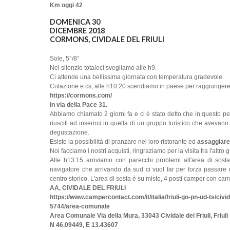
Km oggi 42
DOMENICA 30
DICEMBRE 2018
CORMONS, CIVIDALE DEL FRIULI
Sole, 5°/8°
Nel silenzio totaleci svegliamo alle h9.
Ci attende una bellissima giornata con temperatura gradevole.
Colazione e cs, alle h10.20 scendiamo in paese per raggiungere
https://cormons.com/
in via della Pace 31.
Abbiamo chiamato 2 giorni fa e ci è stato detto che in questo p
riusciti ad inserirci in quella di un gruppo turistico che avevan
degustazione.
Esiste la possibilità di pranzare nel loro ristorante ed
assaggiare i
Noi facciamo i nostri acquisti, ringraziamo per la visita fra l'altro 
Alle h13.15 arriviamo con parecchi problemi all'area di sost
navigatore che arrivando da sud ci vuol far per forza passare 
centro storico. L'area di sosta è su misto, 4 posti camper con cam
AA, CIVIDALE DEL FRIULI
https://www.campercontact.com/it/italia/friuli-go-pn-ud-ts/civida
5744/area-comunale
Area Comunale Via della Mura, 33043 Cividale del Friuli, Friuli
N 46.09449, E 13.43607