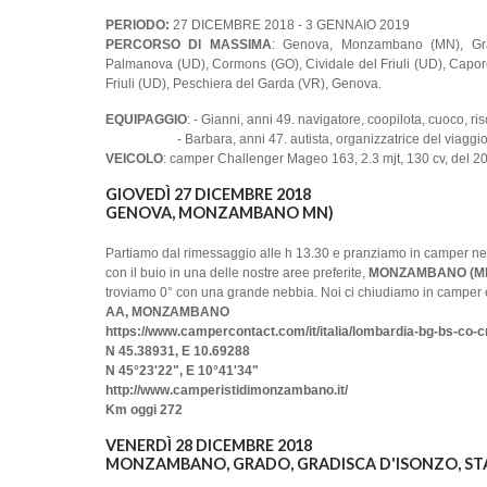
PERIODO:
27 DICEMBRE 2018 - 3 GENNAIO 2019
PERCORSO DI MASSIMA
: Genova, Monzambano (MN), Gra
Palmanova (UD), Cormons (GO), Cividale del Friuli (UD), Capore
Friuli (UD), Peschiera del Garda (VR), Genova.
EQUIPAGGIO
: - Gianni, anni 49. navigatore, coopilota, cuoco, riso
- Barbara, anni 47. autista, organizzatrice del viaggio, re
VEICOLO
: camper Challenger Mageo 163, 2.3 mjt, 130 cv, del 20
GIOVEDÌ 27 DICEMBRE 2018
GENOVA, MONZAMBANO MN)
Partiamo dal rimessaggio alle h 13.30 e pranziamo in camper nel 
con il buio in una delle nostre aree preferite,
MONZAMBANO (M
troviamo 0° con una grande nebbia. Noi ci chiudiamo in camper e 
AA, MONZAMBANO
https://www.campercontact.com/it/italia/lombardia-bg-bs-
N 45.38931, E 10.69288
N 45°23'22", E 10°41'34"
http://www.camperistidimonzambano.it/
Km oggi 272
VENERDÌ 28 DICEMBRE 2018
MONZAMBANO, GRADO, GRADISCA D'ISONZO, S