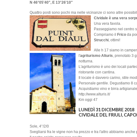
N 46°05'40", E 13°26'10"
Quattro posti sono pochi ma nelle vicinanze ci sono altre possibili
Cividale è una vera sorp
Una vera favola.
Passeggiamo nel centro s
Compriamo il
Frico
da port
Strucchi
, ottimi!
Alle h 17 siamo in camper 
l'
agriturismo
Alturis
, prenotato 3 g
notturna.
L'agriturismo è uno dei locali parte
ristorante con cantina.
Il locale è davvero carino, stile 
Personale gentile. Degustiamo 8 ca
Acquistiamo vino e birra artigianal
http://www.alturis.it/
Km oggi 47
LUNEDÌ 31 DICEMBRE 2018
CIVIDALE DEL FRIULI, CAP
Sole, 4°/2/0
Svegliarsi fra le vigne non ha prezzo e tra l'altro abbiamo anche p