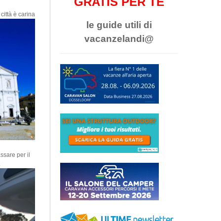
GRATIS PER TE
città è carina
le guide utili di
vacanzelandi@
ssare per il
.