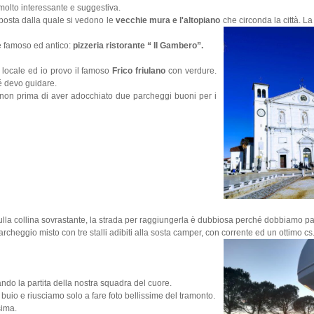
 molto interessante e suggestiva.
posta dalla quale si vedono le
vecchie mura e l'altopiano
che circonda la città. La 
 famoso ed antico:
pizzeria ristorante “ Il Gambero”.
 locale ed io provo il famoso
Frico friulano
con verdure.
é devo guidare.
 non prima di aver adocchiato due parcheggi buoni per i
ulla collina sovrastante, la strada per raggiungerla è dubbiosa perché dobbiamo pa
rcheggio misto con tre stalli adibiti alla sosta camper, con corrente ed un ottimo cs
do la partita della nostra squadra del cuore.
 buio e riusciamo solo a fare foto bellissime del tramonto.
sima.