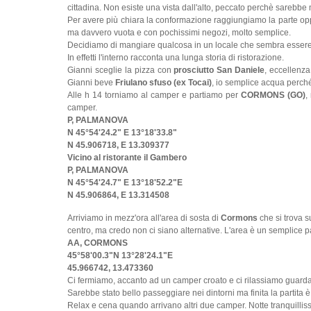
cittadina. Non esiste una vista dall'alto, peccato perchè sarebbe
Per avere più chiara la conformazione raggiungiamo la parte op
ma davvero vuota e con pochissimi negozi, molto semplice.
Decidiamo di mangiare qualcosa in un locale che sembra essere
In effetti l'interno racconta una lunga storia di ristorazione.
Gianni sceglie la pizza con
prosciutto San Daniele
, eccellenza
Gianni beve
Friulano sfuso (ex Tocai)
, io semplice acqua perch
Alle h 14 torniamo al camper e partiamo per
CORMONS (GO)
,
camper.
P, PALMANOVA
N 45°54'24.2" E 13°18'33.8"
N 45.906718, E 13.309377
Vicino al ristorante il Gambero
P, PALMANOVA
N 45°54'24.7" E 13°18'52.2"E
N 45.906864, E 13.314508
Arriviamo in mezz'ora all'area di sosta di
Cormons
che si trova s
centro, ma credo non ci siano alternative. L'area è un semplice pa
AA, CORMONS
45°58'00.3"N 13°28'24.1"E
45.966742, 13.473360
Ci fermiamo, accanto ad un camper croato e ci rilassiamo guardan
Sarebbe stato bello passeggiare nei dintorni ma finita la partita è
Relax e cena quando arrivano altri due camper. Notte tranquillis