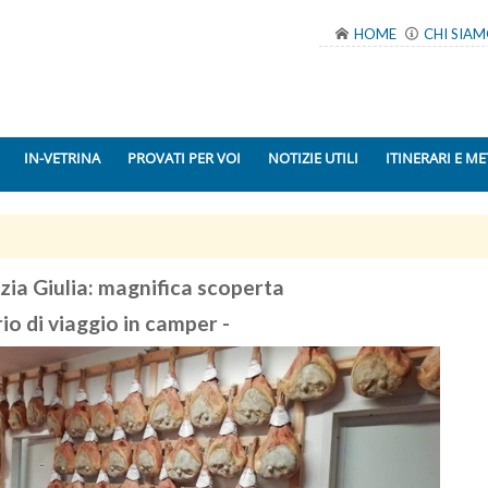
HOME
CHI SIA
IN-VETRINA
PROVATI PER VOI
NOTIZIE UTILI
ITINERARI E ME
ezia Giulia: magnifica scoperta
rio di viaggio in camper -