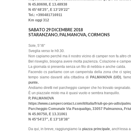
N 45.80698, E 13.48938
N 45°48'25", E 13°29'22"
Tel.: +390481716911
Km oggi 312
SABATO 29 DICEMBRE 2018
STARANZANO, PALMANOVA, CORMONS
Sole, 5°/8°
Sveglia verso le h9.30.
Non capiamo perché ma il nostro vicino di camper non fa altro che
Bel risveglio, bisogna avere molta pazienza. Colazione e camper
La giornata si presenta senza un filo di nebbia e anche calda.
Facendo cs parliamo con un camperista della zona che ci spieg
tempo siamo davanti alla cittadina di
PALMANOVA (UD)
, fam
punte.
Andiamo diretti nel parcheggio camper che ho trovato segnalato.
È un piazzale misto ma è quasi vuoto e sembra tranquillo.
P, PALMANOVA
https://www.campercontact.com/it/italia/friuli-go-pn-udts/p
Parcheggio Comunale Via Pasqualigo, 33057 Palmanova, Friul
N 45.90750, E 13.31061
N 45°54'27", E 13°18'38"
Da qui, in breve, raggiungiamo la
piazza principale
, anch'essa a