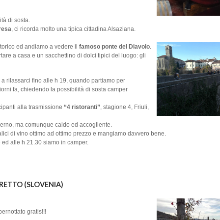
tà di sosta.
resa
, ci ricorda molto una tipica cittadina Alsaziana.
torico ed andiamo a vedere il
famoso ponte del Diavolo
.
are a casa e un sacchettino di dolci tipici del luogo: gli
a rilassarci fino alle h 19, quando partiamo per
iorni fa, chiedendo la possibilità di sosta camper
cipanti alla trasmissione
“4 ristoranti”
, stagione 4, Friuli,
moderno, ma comunque caldo ed accogliente.
lici di vino ottimo ad ottimo prezzo e mangiamo davvero bene.
e ed alle h 21.30 siamo in camper.
ORETTO (SLOVENIA)
ernottato gratis!!!