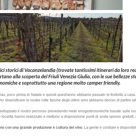
ici storici di Vacanzelandia (trovate tantissimi itinerari da loro rea
ortano alla scoperta del
Friuli Venezia Giulia
, con le sue bellezze st
onomiche e soprattutto una regione molto camper friendly.
ias, poco prima di Natale e quindi quest'anno abbiamo passato le festività a casa.
Per diversificare le nostre rotte tipiche degli ultimi anni abbiamo deciso di partire al
viluppato il nostro percorso prevedendo mete enogastronomiche basate sulle nost
 località hanno realizzato e mettono a disposizione punti di sosta spesso gratuiti, 
cciano con una grande
produzione e cultura del vino
. La gente è cordiale e disponibil