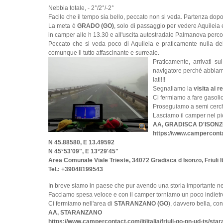
Nebbia totale, - 2°/2°/-2°
Facile che il tempo sia bello, peccato non si veda. Partenza dopo a
La meta è
GRADO (GO)
, solo di passaggio per vedere Aquileia
in camper alle h 13.30 e all'uscita autostradale Palmanova perco
Peccato che si veda poco di Aquileia e praticamente nulla de
comunque il tutto affascinante e surreale.
Praticamente, arrivati s
navigatore perché abbiam
lati!!!
Segnaliamo la
visita ai r
Ci fermiamo a fare gasol
Proseguiamo a semi cerc
Lasciamo il camper nel pic
AA, GRADISCA D'ISON
https://www.campercontac
N 45.88580, E 13.49592
N 45°53'09", E 13°29'45"
Area Comunale Viale Trieste, 34072 Gradisca d Isonzo, Friuli It
Tel.: +39048199543
In breve siamo in paese che pur avendo una storia importante ne
Facciamo spesa veloce e con il camper torniamo un poco indietro 
Ci fermiamo nell'area di
STARANZANO (GO
), davvero bella, co
AA, STARANZANO
https://www.campercontact.com/it/italia/friuli-go-pn-ud-ts/s