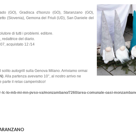
do (GO), Gradisca d'Isonzo (GO), Staranzano (GO),
tto (Slovenia), Gemona del Friuli (UD), San Daniele del
lutore di tutti i problemi. editore.
dattrice del diario.
07, acquistato 12 /14
solito autogrill sulla Genova Milano. Arriviamo ormai
N)
. Alla partenza avevamo 10°, al nostro arrivo ne
parte il relax camperistico!
co-cr-lc-lo-mb-mi-mn-pvso-va/monzambano/7260/area-comunale-oasi-monzamban
TARANZANO