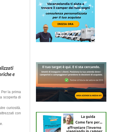
lizzati
oriche e
 Per la prima
la scoperta di
re curiosità.
attrezzati con
e.