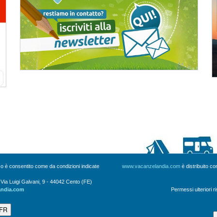
uso è consentito come da condizioni indicate
www.vacanzelandia.com
è distribuito c
a Luigi Galvani, 9 - 44042 Cento (FE)
andia.com
Permessi ulteriori r
 FR