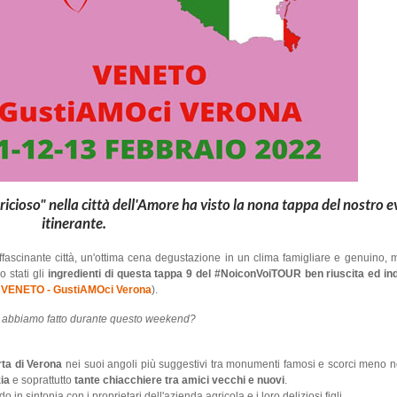
icioso" nella città dell'Amore ha visto la nona tappa del nostro 
itinerante.
fascinante città, un'ottima cena degustazione in un clima famigliare e genuino, m
 stati gli
ingredienti di questa tappa 9 del #NoiconVoiTOUR ben riuscita ed in
- VENETO - GustiAMOci Verona
).
 abbiamo fatto durante questo weekend?
ta di Verona
nei suoi angoli più suggestivi tra monumenti famosi e scorci meno n
ia
e soprattutto
tante chiacchiere tra amici vecchi e nuovi
.
o in sintonia con i proprietari dell'azienda agricola e i loro deliziosi figli.