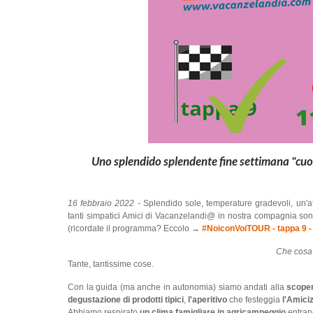
Uno splendido splendente fine settimana "cuor
16 febbraio 2022 -
Splendido sole, temperature gradevoli, un'af
tanti simpatici Amici di Vacanzelandi@ in nostra compagnia sono
(ricordate il programma? Eccolo →
#NoiconVoiTOUR - tappa 9 
Che cosa
Tante, tantissime cose.
Con la guida (ma anche in autonomia) siamo andati alla
scoper
degustazione di prodotti tipici
,
l'aperitivo
che festeggia
l'Amiciz
Abbiamo respirato
un clima famigliare in agricampeggio
entrand