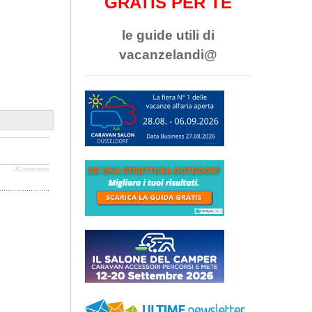
GRATIS PER TE
le guide utili di
vacanzelandi@
JComments