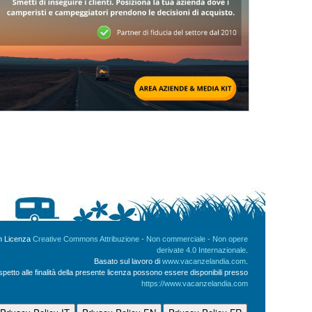
on Licenza
Creative Commons Attribuzione - Non commerciale - Non opere
derivate 4.0 Internazionale
.
Basato sul lavoro di
www.vacanzelandia.com
.
ispetto alle finalità della presente licenza possono essere disponibili presso
https://www.vacanzelandia.com