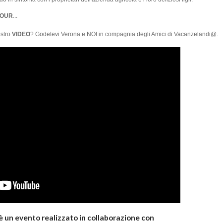
iTOUR
...
ostro
VIDEO
? Godetevi Verona e NOI in compagnia degli Amici di Vacanzelandi@.
 un evento realizzato in collaborazione con