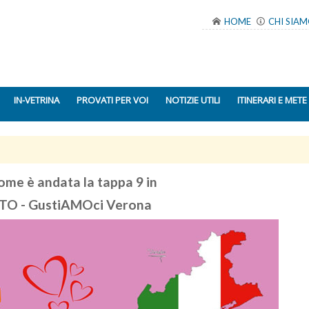
HOME
CHI SIA
IN-VETRINA
PROVATI PER VOI
NOTIZIE UTILI
ITINERARI E METE
ome è andata la tappa 9 in
TO - GustiAMOci Verona