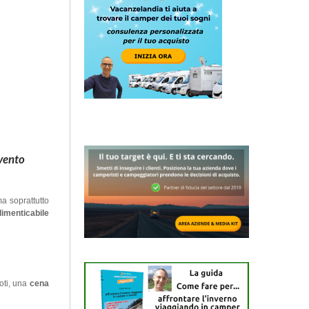
evento
a soprattutto
dimenticabile
oti, una
cena