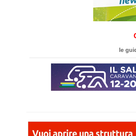
le gui