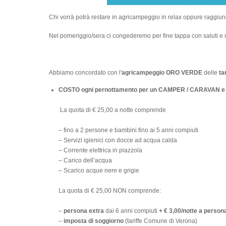
Chi vorrà potrà restare in agricampeggio in relax oppure raggiun
Nel pomeriggio/sera ci congederemo per fine tappa con saluti e u
Abbiamo concordato con l'
agricampeggio ORO VERDE
delle
ta
COSTO ogni pernottamento per un CAMPER / CARAVAN e 2
La quota di € 25,00 a notte comprende
– fino a 2 persone e bambini fino ai 5 anni compiuti
– Servizi igienici con docce ad acqua calda
– Corrente elettrica in piazzola
– Carico dell’acqua
– Scarico acque nere e grigie
La quota di € 25,00 NON comprende:
–
persona extra
dai 6 anni compiuti
+ € 3,00/notte a person
–
imposta di soggiorno
(tariffe Comune di Verona)