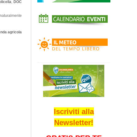
licella
,
DOC
 naturalmente
enda agricola
Iscriviti alla
Newsletter!