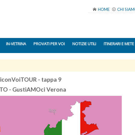
HOME
CHI SIA
IN-VETRINA
PROVATI PER VOI
NOTIZIE UTILI
ITINERARI E METE
iconVoiTOUR - tappa 9
TO - GustiAMOci Verona