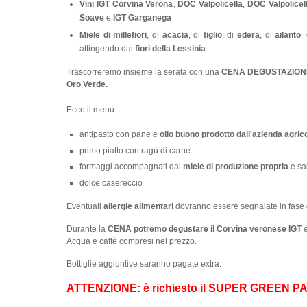
Vini IGT Corvina Verona
,
DOC Valpolicella
,
DOC Valpolicel
Soave
e
IGT Garganega
Miele di millefiori
, di
acacia
, di
tiglio
, di
edera
, di
ailanto
,
attingendo dai
fiori della Lessinia
Trascorreremo insieme la serata con una
CENA DEGUSTAZION
Oro Verde.
Ecco il menù
antipasto con pane e
olio buono prodotto dall'azienda agric
primo piatto con ragù di carne
formaggi accompagnati dal
miele di produzione propria
e sal
dolce casereccio
Eventuali
allergie alimentari
dovranno essere segnalate in fase d
Durante la
CENA potremo degustare il
Corvina veronese IGT
e
Acqua e caffè compresi nel prezzo.
Bottiglie aggiuntive saranno pagate extra.
ATTENZIONE: è richiesto il SUPER GREEN P