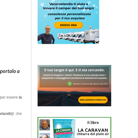
 portalo a
o per essere
la
zelandi@
che