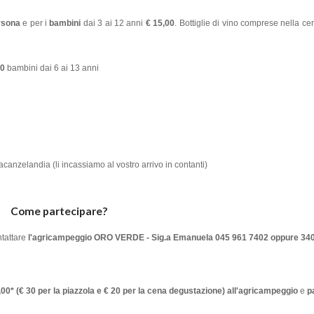
rsona
e per i
bambini
dai 3 ai 12 anni
€ 15,00
. Bottiglie di vino comprese nella c
50
bambini dai 6 ai 13 anni
canzelandia (li incassiamo al vostro arrivo in contanti)
Come partecipare?
ntattare
l'agricampeggio ORO VERDE - Sig.a Emanuela 045 961 7402 oppure 34
0* (€ 30 per la piazzola e € 20 per la cena degustazione) all'agricampeggio
e
pa