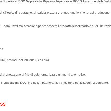
la Superiore
,
DOC Valpolicella Ripasso Superiore
e
DOCG Amarone della Valpo
 di
ciliegio
, di
castagno
, di
salvia pratense
e tutto quello che le api producono
E
, sarà un'ottima occasione per conoscere i
prodotti del territorio
e quelli dell'
azi
ola
umi, prodotti del territorio (Lessinia)
i prenotazione al fine di poter organizzare un menù alternativo.
 il
Valpolicella DOC
che accompagneranno i piatti (una bottiglia ogni 2 persone).
ASS