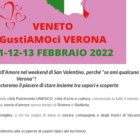
 dell'Amore nel weekend di San Valentino, perché "se ami qualcuno
Verona"!
teremo il piacere di stare insieme tra sapori e scoperte
nante
città Patrimonio UNESCO
,
città d'arte e cultura
, conosciuta in tutto il mond
ima
storia d'amore
senza tempo di
Romeo
e
Giulietta
.
miglie)
, a chi ha voglia di stare in
nostra compagnia e degli Amici di Vacan
remo alla scoperta di sapori tipici del territorio.