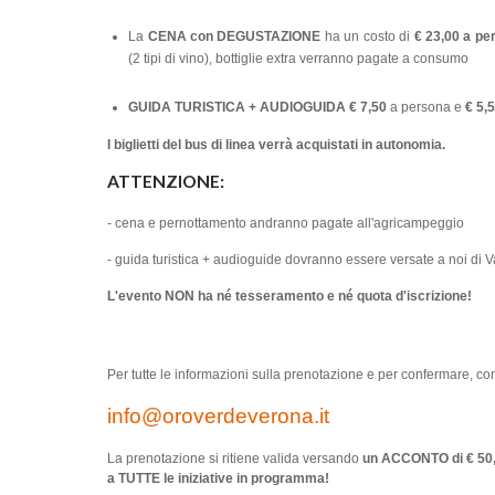
La
CENA con DEGUSTAZIONE
ha un costo di
€ 23,00 a pe
(2 tipi di vino), bottiglie extra verranno pagate a consumo
GUIDA TURISTICA + AUDIOGUIDA
€ 7,50
a persona e
€ 5,
I biglietti del bus di linea verrà acquistati in autonomia.
ATTENZIONE:
- cena e pernottamento andranno pagate all'agricampeggio
- guida turistica + audioguide dovranno essere versate a noi di Va
L'evento NON ha né tesseramento e né quota d'iscrizione!
Per tutte le informazioni sulla prenotazione e per confermare, co
info@oroverdeverona.it
La prenotazione si ritiene valida versando
un ACCONTO di € 50,0
a TUTTE le iniziative in programma!