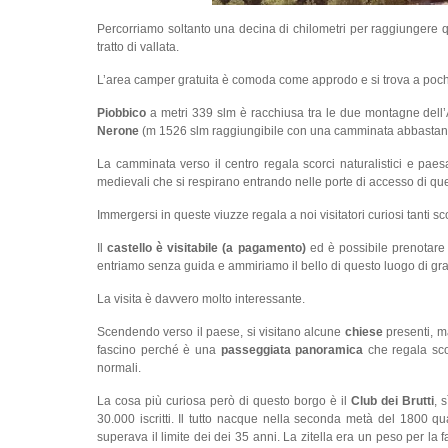
Percorriamo soltanto una decina di chilometri per raggiungere
tratto di vallata.
L’area camper gratuita è comoda come approdo e si trova a poch
Piobbico
a metri 339 slm è racchiusa tra le due montagne del
Nerone
(m 1526 slm raggiungibile con una camminata abbastanza 
La camminata verso il centro regala scorci naturalistici e paes
medievali che si respirano entrando nelle porte di accesso di qu
Immergersi in queste viuzze regala a noi visitatori curiosi tanti s
Il
castello è visitabile (a pagamento)
ed è possibile prenotare
entriamo senza guida e ammiriamo il bello di questo luogo di grand
La visita è davvero molto interessante.
Scendendo verso il paese, si visitano alcune
chiese
presenti, ma
fascino perché è una
passeggiata panoramica
che regala sco
normali.
La cosa più curiosa però di questo borgo è il
Club dei Brutti
, 
30.000 iscritti. Il tutto nacque nella seconda metà del 1800 qu
superava il limite dei dei 35 anni. La zitella era un peso per la