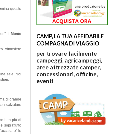
mina questo
en”: il
Monte
CAMP, LA TUA AFFIDABILE
COMPAGNA DI VIAGGIO
to
. Atmosfere
per trovare facilmente
campeggi, agricampeggi,
aree attrezzate camper,
concessionari, officine,
une sale. Noi
eventi
tieri.
, ma di grande
con calzature
no ben più di
e soprattutto
 “accasare” le