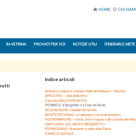
HOME
CHI SIA
IN-VETRINA
PROVATI PER VOI
NOTIZIE UTILI
ITINERARI E METE
Indice articoli
Brutti
Itinerario a tappe in camper Valle del Metauro - Marche
APECCHIO – città della birra
Cascata della GORGACCIA
PIOBBICO: il Borghetto e il Club dei Brutti
ACQUALAGNA: capitale del tartufo
MONTE PETRANO: un altopiano con prati immensi
FOSSOMBRONE – storia, arte e natura sulle sponde del Met
SANTUARIO DEL BEATO BENEDETTO
FERMIGNANO: Bramante e palio della Rana
Il BARCO DUCALE