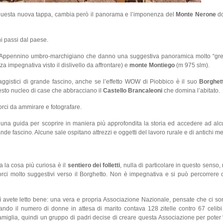
 questa nuova tappa, cambia però il panorama e l’imponenza del
Monte Nerone
do
i passi dal paese.
l’Appennino umbro-marchigiano che danno una suggestiva panoramica molto “gre
impegnativa visto il dislivello da affrontare) e
monte Montiego
(m 975 slm).
aggistici di grande fascino, anche se l’effetto WOW di Piobbico è il suo
Borghet
esto nucleo di case che abbracciano il
Castello Brancaleoni
che domina l’abitato.
corci da ammirare e fotografare.
 una guida per scoprire in maniera più approfondita la storia ed accedere ad alc
e fascino. Alcune sale ospitano attrezzi e oggetti del lavoro rurale e di antichi mes
 la cosa più curiosa è il
sentiero dei folletti
, nulla di particolare in questo senso
rci molto suggestivi verso il Borghetto. Non è impegnativa e si può percorrere 
sì avete letto bene: una vera e propria Associazione Nazionale, pensate che ci so
ando il numero di donne in attesa di marito contava 128 zitelle contro 67 celibi 
 famiglia, quindi un gruppo di padri decise di creare questa Associazione per poter