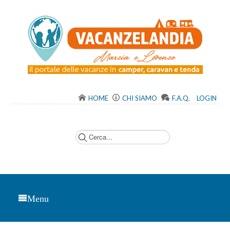
HOME
CHI SIAMO
F.A.Q.
LOGIN
C
e
r
c
a
.
.
.
Menu