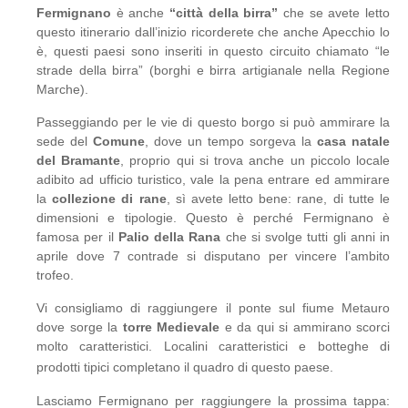
Fermignano
è anche
“città della birra”
che se avete letto
questo itinerario dall’inizio ricorderete che anche Apecchio lo
è, questi paesi sono inseriti in questo circuito chiamato “le
strade della birra” (borghi e birra artigianale nella Regione
Marche).
Passeggiando per le vie di questo borgo si può ammirare la
sede del
Comune
, dove un tempo sorgeva la
casa natale
del Bramante
, proprio qui si trova anche un piccolo locale
adibito ad ufficio turistico, vale la pena entrare ed ammirare
la
collezione di rane
, sì avete letto bene: rane, di tutte le
dimensioni e tipologie. Questo è perché Fermignano è
famosa per il
Palio della Rana
che si svolge tutti gli anni in
aprile dove 7 contrade si disputano per vincere l’ambito
trofeo.
Vi consigliamo di raggiungere il ponte sul fiume Metauro
dove sorge la
torre Medievale
e da qui si ammirano scorci
molto caratteristici. Localini caratteristici e botteghe di
prodotti tipici completano il quadro di questo paese.
Lasciamo Fermignano per raggiungere la prossima tappa: