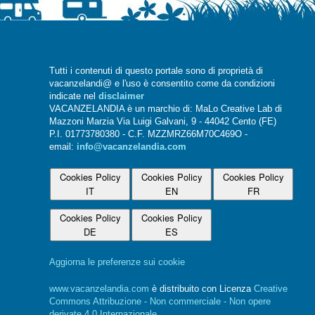
Tutti i contenuti di questo portale sono di proprietà di
vacanzelandi@ e l'uso è consentito come da condizioni
indicate nel
disclaimer
VACANZELANDIA è un marchio di: MaLo Creative Lab di
Mazzoni Marzia Via Luigi Galvani, 9 - 44042 Cento (FE)
P.I. 01773780380 - C.F. MZZMRZ66M70C469O -
email:
info@vacanzelandia.com
Cookies Policy
Cookies Policy
Cookies Policy
IT
EN
FR
Cookies Policy
Cookies Policy
DE
ES
Aggiorna le preferenze sui cookie
www.vacanzelandia.com
è distribuito con Licenza
Creative
Commons Attribuzione - Non commerciale - Non opere
derivate 4.0 Internazionale
.