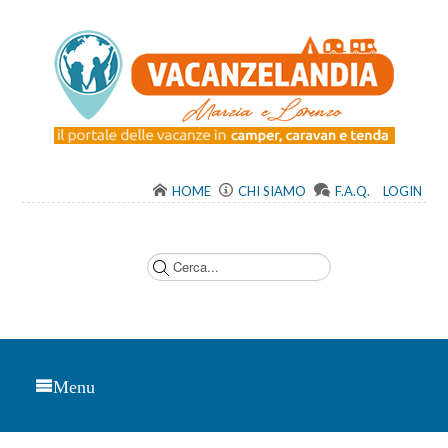
HOME
CHI SIAMO
F.A.Q.
LOGIN
C
e
r
c
a
.
.
.
Menu