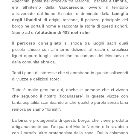
Apecchio, posta nel crocevia tra Marche, Toscane e Umbria,
era all’interno della
Vaccareccia
, ovvero il territorio
attraversato dal fiume Biscubio e dominato dalla
famiglia
degli Ubaldini
di origini toscane, il palazzo principale del
borgo ne porta il nome e racconta la storia di questi signori.
Siamo ad un’
altitudine di 493 metri slm
.
Il
percorso consigliato
si snoda tra luoghi sacri quali
piccole chiese con all’interno deliziosi affreschi e crocifissi
lignei oppure luoghi storici che raccontano del Medioevo e
della comunità ebraica.
Tanti i punti di interesse che si ammirano in questo saliscendi
di viuzze e deliziosi scorci.
Tutto è molto genuino qui, anche le persone che ci vivono
che seguono il nostro “ficcanasare” in queste viuzze con
tanta ospitalità scambiando anche qualche parola senza farsi
remora se siamo “foresti”.
La
birra
è protagonista di questo borgo, che viene prodotta
artigianalmente con l’acqua del Monte Nerone e la si abbina
con il tartufo, altro protagonista della zona. Qui la chiamano