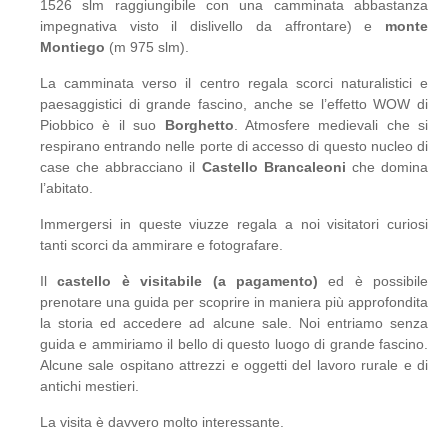
1526 slm raggiungibile con una camminata abbastanza
impegnativa visto il dislivello da affrontare) e
monte
Montiego
(m 975 slm).
La camminata verso il centro regala scorci naturalistici e
paesaggistici di grande fascino, anche se l’effetto WOW di
Piobbico è il suo
Borghetto
. Atmosfere medievali che si
respirano entrando nelle porte di accesso di questo nucleo di
case che abbracciano il
Castello Brancaleoni
che domina
l’abitato.
Immergersi in queste viuzze regala a noi visitatori curiosi
tanti scorci da ammirare e fotografare.
Il
castello è visitabile (a pagamento)
ed è possibile
prenotare una guida per scoprire in maniera più approfondita
la storia ed accedere ad alcune sale. Noi entriamo senza
guida e ammiriamo il bello di questo luogo di grande fascino.
Alcune sale ospitano attrezzi e oggetti del lavoro rurale e di
antichi mestieri.
La visita è davvero molto interessante.