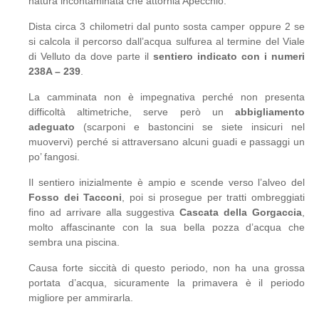
natura incontaminata che attornia Apecchio.
Dista circa 3 chilometri dal punto sosta camper oppure 2 se
si calcola il percorso dall’acqua sulfurea al termine del Viale
di Velluto da dove parte il
sentiero indicato con i numeri
238A – 239
.
La camminata non è impegnativa perché non presenta
difficoltà altimetriche, serve però un
abbigliamento
adeguato
(scarponi e bastoncini se siete insicuri nel
muovervi) perché si attraversano alcuni guadi e passaggi un
po’ fangosi.
Il sentiero inizialmente è ampio e scende verso l’alveo del
Fosso dei Tacconi
, poi si prosegue per tratti ombreggiati
fino ad arrivare alla suggestiva
Cascata della Gorgaccia
,
molto affascinante con la sua bella pozza d’acqua che
sembra una piscina.
Causa forte siccità di questo periodo, non ha una grossa
portata d’acqua, sicuramente la primavera è il periodo
migliore per ammirarla.