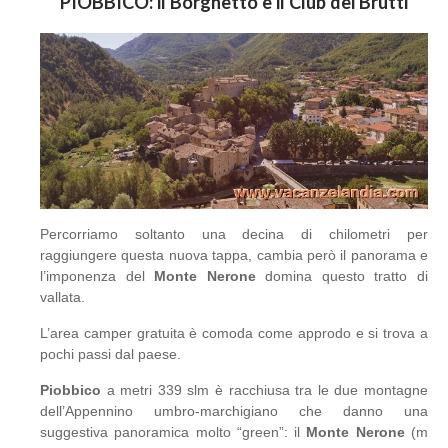
PIOBBICO
: il Borghetto e il Club dei Brutti
Percorriamo soltanto una decina di chilometri per
raggiungere questa nuova tappa, cambia però il panorama e
l’imponenza del
Monte Nerone
domina questo tratto di
vallata.
L’area camper gratuita è comoda come approdo e si trova a
pochi passi dal paese.
Piobbico
a metri 339 slm è racchiusa tra le due montagne
dell’Appennino umbro-marchigiano che danno una
suggestiva panoramica molto “green”: il
Monte Nerone
(m