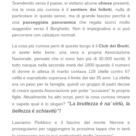
Scendendo verso il paese, si visitano alcune
chiese
presenti,
ma la cosa più curiosa è il
sentiero dei folletti
, nulla di
particolare in questo senso, ma di grande fascino perché è
una
passeggiata panoramica
che regala scorci molto
suggestivi verso il Borghetto. Non è impegnativa e si può
percorrere con calzature normali.
La cosa più curiosa però di questo borgo è il
Club dei Brutti
,
sì avete letto bene: una vera e propria Associazione
Nazionale, pensate che ci sono ben più di 30.000 iscritti. Il
tutto nacque nella seconda metà del 1800 quando il numero
di donne in attesa di marito contava 128 zitelle contro 67
celibi e soprattutto superava il limite dei dei 35 anni. La zitella
era un peso per la famiglia, quindi un gruppo di padri decise
di creare questa Associazione per poter “accasare” le proprie
figlie. Attualmente ha altri scopi, però la cosa curiosa rimane
“La bruttezza è na’ virtù, la
e sapete qual è lo slogan?
bellezza è schiavitù”!
Lasciamo Piobbico e il fascino del monte Nerone e
proseguiamo per raggiungere la prossima tappa che in tanti
la conoscono per la sua particolarità molto “pregiata”.