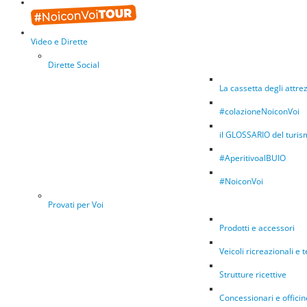
Video e Dirette
Dirette Social
La cassetta degli attrez
#colazioneNoiconVoi
il GLOSSARIO del turism
#AperitivoalBUIO
#NoiconVoi
Provati per Voi
Prodotti e accessori
Veicoli ricreazionali e 
Strutture ricettive
Concessionari e offici