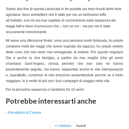
Siamo alla fine di questa cavalcata in tre puntate sui miei ricordi delle ferie
agostane: devo ammettere che è stato per me un bellissimo tuffo
all’indietro, non mi era mai capitato di concentrarmi sulla sequenza dei
viaggi fatti e devo riconoscere che – non so voi – ma per me è stato
sicuramente emozionante.
Mi viene una riflessione finale: sono una persona molto fortunata, ho potuto
compiere molti dei viaggi che avevo sognato da ragazzo, ho potuto vedere
delle cose che non avrei mai immaginato di vedere. Per questo ringrazio
Dio e anche la mia famiglia, a partire da mia moglie (che gli amici
chiamano Sant’Angela, chissà perché) che non solo mi hanno
pazientemente seguito, ma hanno sopportato anche le mie intemperanze
e, soprattutto, condiviso le mie emozioni aumentandole perché se è bello
viaggiare, lo è molto di più con i tuoi compagni di viaggio nella vita.
Per la prossima sequenza ci sentiamo tra 10 anni!
Potrebbe interessarti anche
-
Il tendalino di Cesare
<< Indietro
Avanti