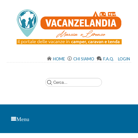
HOME
CHI SIAMO
F.A.Q.
LOGIN
C
e
r
c
a
.
.
.
Menu