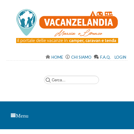
HOME
CHI SIAMO
F.A.Q.
LOGIN
C
e
r
c
a
.
.
.
Menu