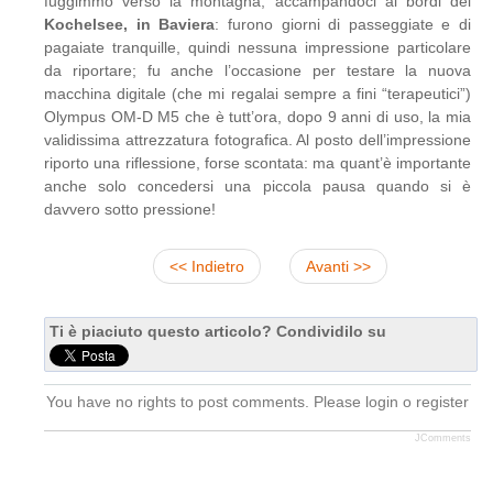
fuggimmo verso la montagna, accampandoci ai bordi del
Kochelsee, in Baviera
: furono giorni di passeggiate e di
pagaiate tranquille, quindi nessuna impressione particolare
da riportare; fu anche l’occasione per testare la nuova
macchina digitale (che mi regalai sempre a fini “terapeutici”)
Olympus OM-D M5 che è tutt’ora, dopo 9 anni di uso, la mia
validissima attrezzatura fotografica. Al posto dell’impressione
riporto una riflessione, forse scontata: ma quant’è importante
anche solo concedersi una piccola pausa quando si è
davvero sotto pressione!
<< Indietro
Avanti >>
Ti è piaciuto questo articolo? Condividilo su
You have no rights to post comments. Please login o register
JComments