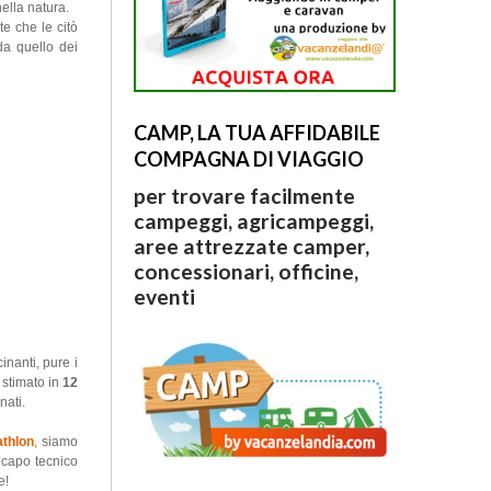
ella natura.
ate che le citò
da quello dei
CAMP, LA TUA AFFIDABILE
COMPAGNA DI VIAGGIO
per trovare facilmente
campeggi, agricampeggi,
aree attrezzate camper,
concessionari, officine,
eventi
nanti, pure i
 stimato in
12
nati.
athlon
,
siamo
 capo tecnico
e!