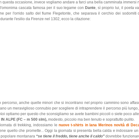
i. In questa occasione, invece vogliamo andare a farci una bella camminata immersi n
è l'omonima cascata famosa per il suo legame con
Dante
, sì proprio lui, il poeta v
ne per l'orrido salto del fiume Flegetonte, che separava il cerchio dei sodomiti 
durante l'esilio da Firenze nel 1302, ecco la citazione:
o percorso, anche quelle minori che si incontrano nel proprio cammino sono affasci
creano un meraviglioso connubio per scegliere di intraprendere il percorso più lungo,
oi optiamo per questo che sconsigliamo se avete bambini piccoli o siete poco alle
N ALPE (FC – m 500 slm),
modesto, piccolo ma ben tenuto e soprattutto pulito.
iornata di trekking, indossiamo le
nuove t-shirts in lana Merinos novità di Dec
ene quello che promette... Oggi la giornata si presenta bella calda e indossare un
za popolare montanara
“se tiene il freddo, tiene anche il caldo”
dovrebbe funzionar