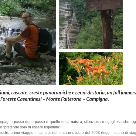
umi, cascate, creste panoramiche e cenni di storia, un full immers
 Foreste Casentinesi – Monte Falterona – Campigna.
ompagna passo dopo passo è quello della
natura
, silenziosa e rigogliosa che re
 “pretende solo di essere rispettata”!
nostro primo viaggio in camper nel lontano ottobre del 2003 (leggi il diario di vi