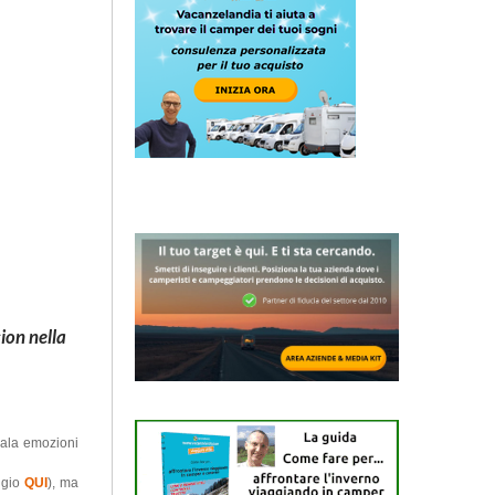
ion nella
gala emozioni
aggio
QUI
), ma