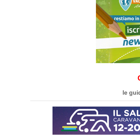
le gui