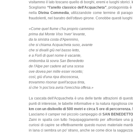
visitammo il lato toscano quello di borghi, eremi e luoghi storic
Scegliamo
“l'anello classico dell'Acquacheta”
, protagonista 
nella
Divina Commedia
, utilizzandole come termine di parago
fraudolenti, nel baratro dell'ottavo girone. Conobbe questi luoghi 
«Come quel fiume c'ha proprio cammino
prima dal Monte Viso 'nver' levante,
da la sinistra costa d'Apennino,
che si chiama Acquacheta suso, avante
che si divalli giù nel basso letto,
e a Forlì di quel nome è vacante,
rimbomba là sovra San Benedetto
de l'Alpe per cadere ad una scesa
ove dovea per mille esser recetto;
così, giù d'una ripa discoscesa,
trovammo risonar quell'acqua tinta,
sì che 'n poc'ora avria l'orecchia offesa.»
La cascata dell'Acquacheta è una delle tante attrazioni di quest
punti di interesse, le tabelle informative e la natura rigogliosa 
km con un dislivello di 500 metri e circa 5 ore di percorrenza.
N
Lasciamo il camper nel piccolo campeggio di
SAN BENEDETTO I
Zaini in spalla con tutto l'equipaggiamento per affrontare una g
curiosi di capire se effettivamente questo nuovo materiale manti
in lana ci sembra un po' strano, anche se come dice la saggez