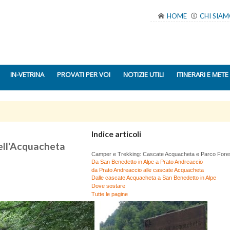
HOME
CHI SIA
IN-VETRINA
PROVATI PER VOI
NOTIZIE UTILI
ITINERARI E METE
Indice articoli
dell'Acquacheta
Camper e Trekking: Cascate Acquacheta e Parco Fores
Da San Benedetto in Alpe a Prato Andreaccio
da Prato Andreaccio alle cascate Acquacheta
Dalle cascate Acquacheta a San Benedetto in Alpe
Dove sostare
Tutte le pagine