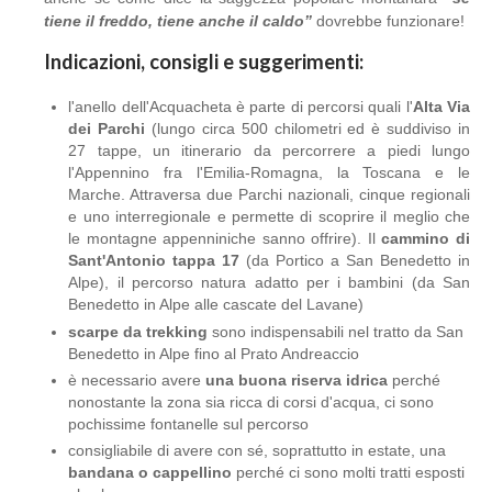
tiene il freddo, tiene anche il caldo”
dovrebbe funzionare!
Indicazioni, consigli e suggerimenti:
l'anello dell'Acquacheta è parte di percorsi quali l'
Alta Via
dei Parchi
(lungo circa 500 chilometri ed è suddiviso in
27 tappe, un itinerario da percorrere a piedi lungo
l'Appennino fra l'Emilia-Romagna, la Toscana e le
Marche. Attraversa due Parchi nazionali, cinque regionali
e uno interregionale e permette di scoprire il meglio che
le montagne appenniniche sanno offrire). Il
cammino di
Sant'Antonio tappa 17
(da Portico a San Benedetto in
Alpe), il percorso natura adatto per i bambini (da San
Benedetto in Alpe alle cascate del Lavane)
scarpe da trekking
sono indispensabili nel tratto da San
Benedetto in Alpe fino al Prato Andreaccio
è necessario avere
una buona riserva idrica
perché
nonostante la zona sia ricca di corsi d'acqua, ci sono
pochissime fontanelle sul percorso
consigliabile di avere con sé, soprattutto in estate, una
bandana o cappellino
perché ci sono molti tratti esposti