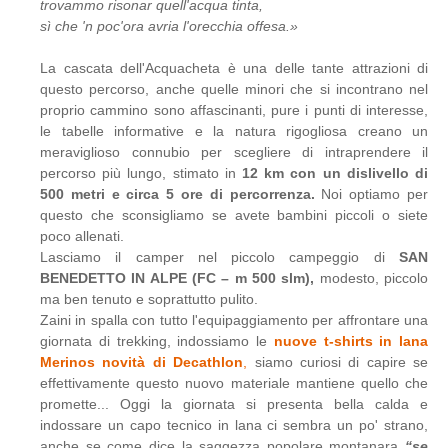
trovammo risonar quell'acqua tinta,
sì che 'n poc'ora avria l'orecchia offesa.»
La cascata dell'Acquacheta è una delle tante attrazioni di
questo percorso, anche quelle minori che si incontrano nel
proprio cammino sono affascinanti, pure i punti di interesse,
le tabelle informative e la natura rigogliosa creano un
meraviglioso connubio per scegliere di intraprendere il
percorso più lungo, stimato in
12 km con un dislivello di
500 metri e circa 5 ore di percorrenza.
Noi optiamo per
questo che sconsigliamo se avete bambini piccoli o siete
poco allenati.
Lasciamo il camper nel piccolo campeggio di
SAN
BENEDETTO IN ALPE (FC – m 500 slm),
modesto, piccolo
ma ben tenuto e soprattutto pulito.
Zaini in spalla con tutto l'equipaggiamento per affrontare una
giornata di trekking, indossiamo le
nuove t-shirts in lana
Merinos novità di Decathlon
,
siamo curiosi di capire se
effettivamente questo nuovo materiale mantiene quello che
promette... Oggi la giornata si presenta bella calda e
indossare un capo tecnico in lana ci sembra un po' strano,
anche se come dice la saggezza popolare montanara
“se