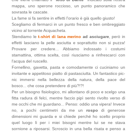
mappa, uno sperone roccioso, un punto panoramico che
sovrasta le cascate.
La fame si fa sentire in effetti l'orario è già quello giusto!
Scegliamo di fermarci in un punto fresco e ben ombreggiato
vicino al torrente Acquacheta.
Stendiamo le
t-shirt di lana merino
ad asciugare
, però in
effetti lasciano la pelle asciutta e soprattutto non si puzza!
Provare per credere... Abbiamo indossato i costumi
stamattina, ottima scelta, così riusciamo a rinfrescarci con
l'acqua del ruscello.
Fornellino, gavetta, pasta e comodamente ci cuciniamo un
invitante e appetitoso piatto di pastasciutta. Un fantastico pic-
nic immersi nella bellezza della natura, della pace del
bosco... che cosa pretendere di più?!?!
Per un bisogno fisiologico, mi allontano di poco e scelgo una
fitta radura di felci, mentre faccio pipì sento rivolto verso di
me occhi che mi guardano... Penso: oddio una vipera! Invece
no, a pochi centimetri da me un
rospo
di generose
dimensioni mi guarda e si chiede perché ho scelto proprio
quel luogo lì per i miei bisogni mentre lui se ne stava
sornione a riposarsi. Scroscio in una bella risata e penso a