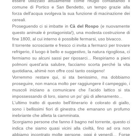
essere utilizzato attualmente come rifugio contattando il
comune di Portico e San Bendetto, un tempo grazie alla
forza dell'acqua svolgeva la sua funzione di macinazione dei
cereali.
Proseguendo ci si imbatte in
Cà del Rospo
(e nuovamente
questo animale è protagonista!), una modesta costruzione di
fine 1800, al cui interno è possibile fermarsi, uso bivacco.
Il torrente scrosciante e fresco ci invita a fermarci per trovare
refrigerio, il luogo è bello e suggestivo, la natura rigogliosa, ci
fermiamo su alcuni sassi per riposarci... Respiriamo a pieni
polmoni quest'aria salubre, facciamo scorta perché la vita
quotidiana, ahimè non offre così tanto ossigeno!
Vorremmo restare qui, si sta benissimo, ma dobbiamo
proseguire, non manca molto per raggiungere il campeggio, i
muscoli iniziano a comunicare che l'acido lattico si sta
impossessando di loro, siamo un po' giù di allenamento...
L'ultimo tratto di questo bell'itinerario è colorato di giallo,
sono i bellissimi fiori di ginestra che emanano un profumo
inebriante che allieta la camminata.
Scorgiamo persone che fanno il bagno nel torrente, questo ci
indica che siamo quasi vicini alla civiltà, fino ad ora non
abbiamo incontrato molte persone, oggi è venerdì... Forse