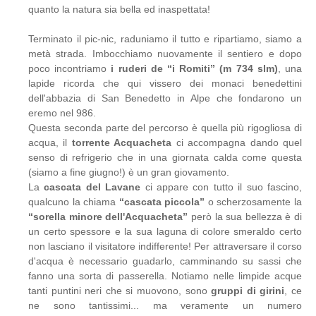
quanto la natura sia bella ed inaspettata!
Terminato il pic-nic, raduniamo il tutto e ripartiamo, siamo a
metà strada. Imbocchiamo nuovamente il sentiero e dopo
poco incontriamo
i ruderi de “i Romiti” (m 734 slm)
, una
lapide ricorda che qui vissero dei monaci benedettini
dell'abbazia di San Benedetto in Alpe che fondarono un
eremo nel 986.
Questa seconda parte del percorso è quella più rigogliosa di
acqua, il
torrente Acquacheta
ci accompagna dando quel
senso di refrigerio che in una giornata calda come questa
(siamo a fine giugno!) è un gran giovamento.
La
cascata del Lavane
ci appare con tutto il suo fascino,
qualcuno la chiama
“cascata piccola”
o scherzosamente la
“sorella minore dell'Acquacheta”
però la sua bellezza è di
un certo spessore e la sua laguna di colore smeraldo certo
non lasciano il visitatore indifferente! Per attraversare il corso
d'acqua è necessario guadarlo, camminando su sassi che
fanno una sorta di passerella. Notiamo nelle limpide acque
tanti puntini neri che si muovono, sono
gruppi di girini
, ce
ne sono tantissimi... ma veramente un numero