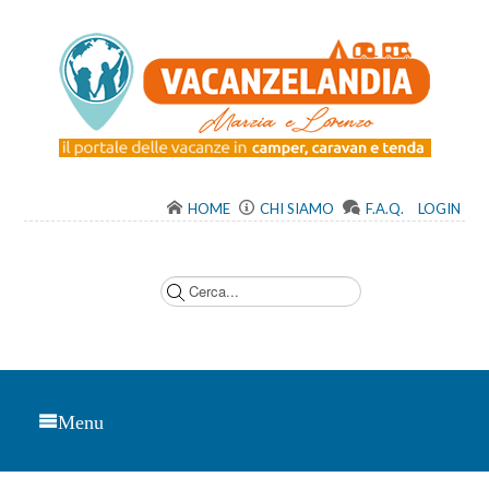
HOME
CHI SIAMO
F.A.Q.
LOGIN
C
e
r
c
a
.
.
.
Menu