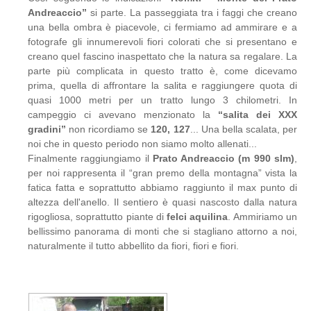
Andreaccio”
si parte. La passeggiata tra i faggi che creano
una bella ombra è piacevole, ci fermiamo ad ammirare e a
fotografe gli innumerevoli fiori colorati che si presentano e
creano quel fascino inaspettato che la natura sa regalare. La
parte più complicata in questo tratto è, come dicevamo
prima, quella di affrontare la salita e raggiungere quota di
quasi 1000 metri per un tratto lungo 3 chilometri. In
campeggio ci avevano menzionato la
“salita dei XXX
gradini”
non ricordiamo se
120, 127
... Una bella scalata, per
noi che in questo periodo non siamo molto allenati...
Finalmente raggiungiamo il
Prato Andreaccio (m 990 slm)
,
per noi rappresenta il “gran premo della montagna” vista la
fatica fatta e soprattutto abbiamo raggiunto il max punto di
altezza dell'anello. Il sentiero è quasi nascosto dalla natura
rigogliosa, soprattutto piante di
felci aquilina
. Ammiriamo un
bellissimo panorama di monti che si stagliano attorno a noi,
naturalmente il tutto abbellito da fiori, fiori e fiori.