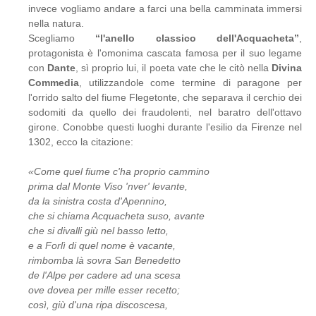
invece vogliamo andare a farci una bella camminata immersi
nella natura.
Scegliamo
“l'anello classico dell'Acquacheta”
,
protagonista è l'omonima cascata famosa per il suo legame
con
Dante
, sì proprio lui, il poeta vate che le citò nella
Divina
Commedia
, utilizzandole come termine di paragone per
l'orrido salto del fiume Flegetonte, che separava il cerchio dei
sodomiti da quello dei fraudolenti, nel baratro dell'ottavo
girone. Conobbe questi luoghi durante l'esilio da Firenze nel
1302, ecco la citazione:
«Come quel fiume c'ha proprio cammino
prima dal Monte Viso 'nver' levante,
da la sinistra costa d'Apennino,
che si chiama Acquacheta suso, avante
che si divalli giù nel basso letto,
e a Forlì di quel nome è vacante,
rimbomba là sovra San Benedetto
de l'Alpe per cadere ad una scesa
ove dovea per mille esser recetto;
così, giù d'una ripa discoscesa,