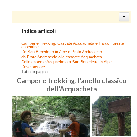
Indice articoli
Camper e Trekking: Cascate Acquacheta e Parco Foreste
casentinesi
Da San Benedetto in Alpe a Prato Andreaccio
da Prato Andreaccio alle cascate Acquacheta
Dalle cascate Acquacheta a San Benedetto in Alpe
Dove sostare
Tutte le pagine
Camper e trekking: l'anello classico
dell'Acquacheta