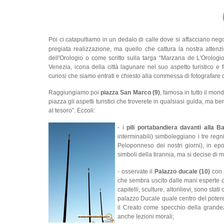
Poi ci catapultiamo in un dedalo di calle dove si affacciano nego
pregiata realizzazione, ma quello che cattura la nostra atte
dell'Orologio o come scritto sulla targa “Marzaria de L'Orolog
Venezia, icona della città lagunare nel suo aspetto turistico e
curiosi che siamo entrati e chiesto alla commessa di fotografare q
Raggiungiamo poi
piazza San Marco (9)
, famosa in tutto il mo
piazza gli aspetti turistici che troverete in qualsiasi guida, ma b
al tesoro”. Eccoli:
- i
pili portabandiera davanti alla B
interminabili) simboleggiano i tre regn
Peloponneso dei nostri giorni), in ep
simboli della tirannia, ma si decise di m
- osservate il
Palazzo ducale (10)
con u
che sembra uscito dalle mani esperte 
capitelli, sculture, altorilievi, sono sta
palazzo Ducale quale centro del pote
il Creato come specchio della grandezz
anche lezioni morali;