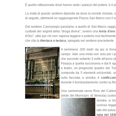
È quello istituzionale dove hanno sede i palazzi del potere, è il più 
La visita di questo sestiere dipende da dove la vorrete iniziare,
di seguito, altrimenti se raggiungerete Piazza San Marco con il va
Dal sestiere Cannaregio passiamo a quello di San Marco raggiun
custode dei segreti della “droga divina”, ovvero una
testa d'oro
d'Oro”, utile per chi non sapeva leggere e poterla così facilmente 
che cita la
theriaca o teriaca
, spiegata nel sestiere precedente.
A nemmeno 200 metri da qui si trov
campo. Vale una visita non solo per i pr
che succede soltanto 3 volte all'anno 
Pasqua a quella successiva e dal 6 ago
a teatro, un pregevole quadro del Tiz
composta da 5 elementi orizzontali, un
sulla facciata, a sinistra, è
conficcato
durante il bombardamento contro la Re
Una camminata verso Riva del Carbon,
(sede del Municipio di Venezia) custo
sinistra si t
curiosa legg
lato del palaz
nata nel 164