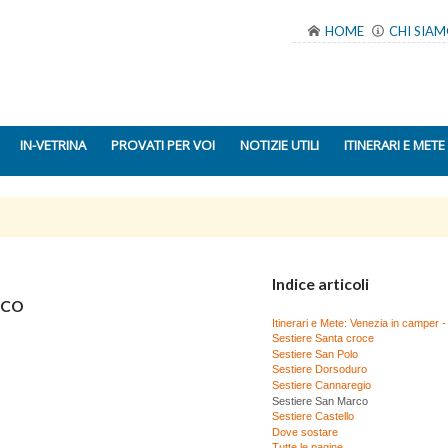
HOME
CHI SIA
IN-VETRINA
PROVATI PER VOI
NOTIZIE UTILI
ITINERARI E METE
Indice articoli
RCO
Itinerari e Mete: Venezia in camper 
Sestiere Santa croce
Sestiere San Polo
Sestiere Dorsoduro
Sestiere Cannaregio
Sestiere San Marco
Sestiere Castello
Dove sostare
Tutte le pagine