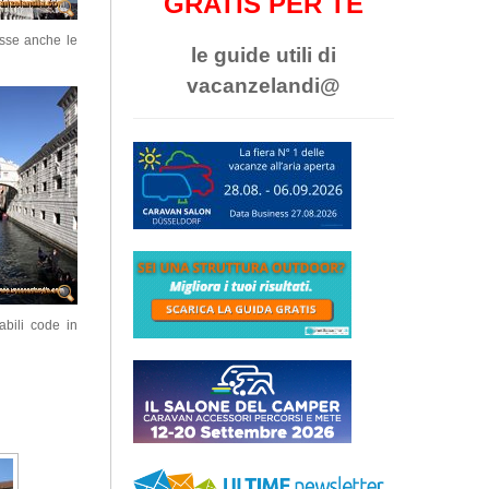
GRATIS PER TE
asse anche le
le guide utili di
vacanzelandi@
abili code in