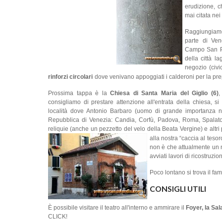
erudizione, 
mai citata nei l
Raggiungiamo
parte di Ve
Campo San P
della città l
negozio (civ
rinforzi circolari
dove venivano appoggiati i calderoni per la pre
Prossima tappa è la
Chiesa di Santa Maria del Giglio (6)
,
consigliamo di prestare attenzione all'entrata della chiesa, si
località dove Antonio Barbaro (uomo di grande importanza nel
Repubblica di Venezia: Candia, Corfù, Padova, Roma, Spalato, 
reliquie (anche un pezzetto del velo della Beata Vergine) e altr
alla nostra “caccia al tesor
non è che attualmente un n
avviati lavori di ricostruzi
Poco lontano si trova il fa
CONSIGLI UTILI
È possibile visitare il teatro all'interno e ammirare il
Foyer, la Sal
CLICK!