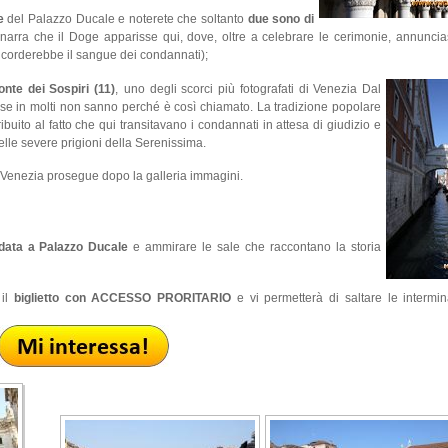
e
del Palazzo Ducale e noterete che soltanto
due sono di
 narra che il Doge apparisse qui, dove, oltre a celebrare le cerimonie, annunci
ricorderebbe il sangue dei condannati);
onte dei Sospiri (11)
,
uno degli scorci più fotografati di Venezia Dal
se in molti non sanno perché è così chiamato. La tradizione popolare
ibuito al fatto che qui transitavano i condannati in attesa di giudizio e
elle severe prigioni della Serenissima.
ra Venezia prosegue dopo la galleria immagini.
idata a Palazzo Ducale
e ammirare le sale che raccontano la storia
 il
biglietto con ACCESSO PRORITARIO
e vi permetterà di saltare le intermin