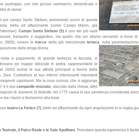
che purtroppo, con mio grosso rammarico, dimenticata o
ibri di storia!
 poi campo Santo Stefano, ammirando scorci di questa
nezia, bella ed affascinante (come Campo Manin, già
aternian).
Campo Santo Stefano (5)
è uno dei più vasti
agunare, tranquillo e suggestivo, ma quello che noi stiamo cercando si trova di
ico 2800), ovvero le
tracce
della già menzionata
teriaca
, sulla pavimentazion
parazione della droga divina.
 visita a pagamento, di grande bellezza la facciata, vi
 trovano sei mappe stilizzate in pietra, rappresentanti le
 1600) svolse le sue attività principali a favore della
Zara. Custodisce al suo interno interessanti importanti
i pregevoli capolavori. Ma la cosa curiosa, che si aggiunge
o” è il suo
campanile mozzato
, staccato dalla chiesa, altro
egozio di souvenir, fu distrutto nel 1775 causa la sua pendenza considerata peric
one ma i lavori si fermarono alla base.
moso
teatro La Fenice (7)
, bello ed affascinante da ogni angolazione lo si voglia gu
a Teatrale, il Palco Reale e le Sale Apollinee
. Prenotare questa esperienza è facile