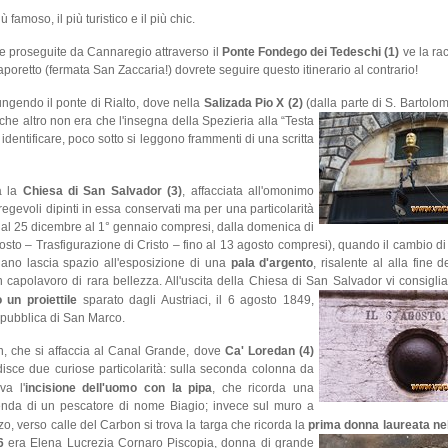
famoso, il più turistico e il più chic.
 se proseguite da Cannaregio attraverso il
Ponte Fondego dei Tedeschi (1)
ve la ra
poretto (fermata San Zaccaria!) dovrete seguire questo itinerario al contrario!
gendo il ponte di Rialto, dove nella
Salizada Pio X (2)
(dalla parte di S. Bartolome
che altro non era che l'insegna della Spezieria alla “Testa
identificare, poco sotto si leggono frammenti di una scritta
a la
Chiesa di San Salvador (3)
, affacciata all'omonimo
egevoli dipinti in essa conservati ma per una particolarità
(dal 25 dicembre al 1° gennaio compresi, dalla domenica di
sto – Trasfigurazione di Cristo – fino al 13 agosto compresi), quando il cambio d
iano lascia spazio all'esposizione di una
pala d'argento
, risalente al alla fine 
 capolavoro di rara bellezza. All'uscita della Chiesa di San Salvador vi consigli
 un proiettile
sparato dagli Austriaci, il 6 agosto 1849,
pubblica di San Marco.
 che si affaccia al Canal Grande, dove
Ca' Loredan (4)
disce due curiose particolarità: sulla seconda colonna da
rova
l'
incisione dell'uomo con la pipa
, che ricorda una
enda di un pescatore di nome Biagio; invece sul muro a
zo, verso calle del Carbon si trova la targa che ricorda la
prima donna laureata nel
6
era Elena Lucrezia Cornaro Piscopia, donna di grande