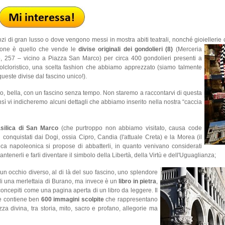
zi di gran lusso o dove vengono messi in mostra abiti teatrali, nonché gioiellerie 
nzione è quello che vende le
divise originali dei gondolieri (8)
(Merceria
io, 257 – vicino a Piazza San Marco) per circa 400 gondolieri presenti a
 folcloristico, una scelta fashion che abbiamo apprezzato (siamo talmente
ueste divise dal fascino unico!).
ndo, bella, con un fascino senza tempo. Non staremo a raccontarvi di questa
ensì vi indicheremo alcuni dettagli che abbiamo inserito nella nostra “caccia
asilica di San Marco
(che purtroppo non abbiamo visitato, causa code
i conquistati dai Dogi, ossia Cipro, Candia (l'attuale Creta) e la Morea (il
oca napoleonica si propose di abbatterli, in quanto venivano considerati
antenerli e farli diventare il simbolo della Libertà, della Virtù e dell'Uguaglianza;
n occhio diverso, al di là del suo fascino, uno splendore
di una merlettaia di Burano, ma invece è un
libro in pietra
,
ti concepiti come una pagina aperta di un libro da leggere. Il
re contiene ben
600 immagini scolpite
che rappresentano
a divina, tra storia, mito, sacro e profano, allegorie ma